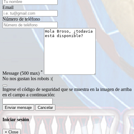
Email
Número de teléfono
*
Message
(500 max)
No nos gustan los robots :(
Ingrese el código de seguridad que se muestra en la imagen de arriba
en el campo a continuación:
Enviar mensaje
Cancelar
Iniciar sesión
×
Close