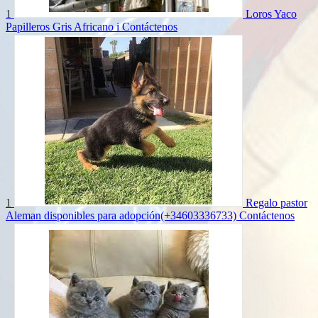
1
Loros Yaco
Papilleros Gris Africano i
Contáctenos
1
Regalo pastor
Aleman disponibles para adopción(+34603336733)
Contáctenos