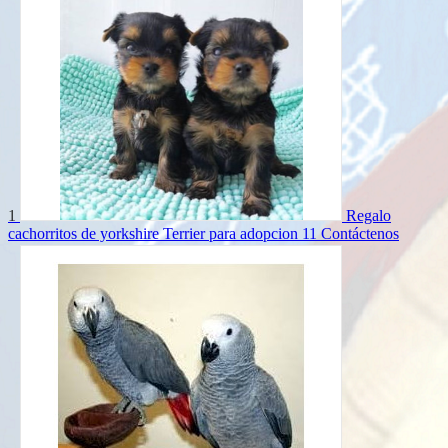
1
Regalo
cachorritos de yorkshire Terrier para adopcion 11
Contáctenos