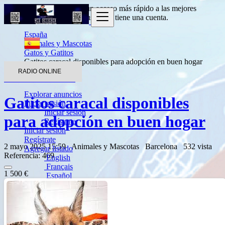
Entrada
para obtener un acceso más rápido a las mejores
ofertas.
Haga clic aquí
si usted no tiene una cuenta.
España
Animales y Mascotas
Gatos y Gatitos
Gatitos caracal disponibles para adopción en buen hogar
RADIO ONLINE
Volver a los resultados
Explorar anuncios
Gatitos caracal disponibles
Iniciar sesión
Iniciar sesión
para adopción en buen hogar
Regístrate
Iniciar sesión
Regístrate
2 mayo 2025 15:59
Animales y Mascotas
Barcelona
532 vista
Agregar listado
Referencia: 469
English
Français
1 500 €
Español
العربية
Português
Deutsch
Italiano
Türkçe