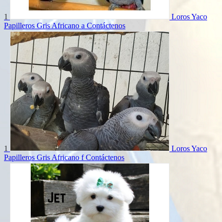
1
Loros Yaco
Papilleros Gris Africano a
Contáctenos
1
Loros Yaco
Papilleros Gris Africano f
Contáctenos