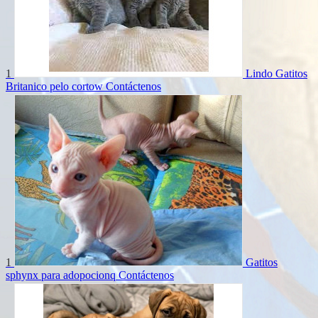
1
Lindo Gatitos
Britanico pelo cortow
Contáctenos
1
Gatitos
sphynx para adopocionq
Contáctenos