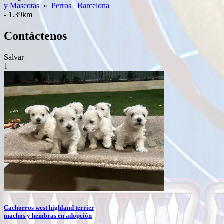
y Mascotas
»
Perros
Barcelona
- 1.39km
Contáctenos
Salvar
1
Cachorros west highland terrier
machos y hembras en adopción