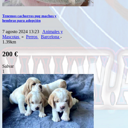
Tenemos cachorros pug machos y
hembras para adopción
7 agosto 2024 13:23
Animales y
Mascotas
»
Perros
Barcelona
-
1.39km
200 €
Salvar
1