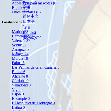
Русский
Accesorios para mascotas
(0)
हिन्दी
Reptiles
(0)
বাংলা
Otros animales
(0)
简体中文
日本語
Localizacións
ไทย
Madrid
78
Română
Barcelona
28
ქართული
Valencia
37
Sevilla
6
Zaragoza
3
Málaga
24
Murcia
18
Palma
5
Las Palmas de Gran Canaria
8
Bilbao
6
Alicante
8
Córdoba
0
Valladolid
3
Vigo
0
Gijón
0
Eixample
0
L'Hospitalet de Llobregat
0
Latina
0