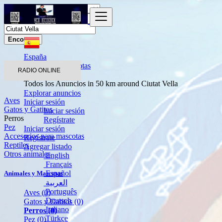
Encontrar
España
Animales y Mascotas
RADIO ONLINE
Perros
Todos los Anuncios in 50 km around Ciutat Vella
Explorar anuncios
Aves
Iniciar sesión
Gatos y Gatitos
Iniciar sesión
Perros
Regístrate
Pez
Iniciar sesión
Accesorios para mascotas
Regístrate
Reptiles
Agregar listado
Otros animales
English
Français
Español
Animales y Mascotas
العربية
Português
Aves
(0)
Deutsch
Gatos y Gatitos
(0)
Italiano
Perros
(0)
Türkçe
Pez
(0)