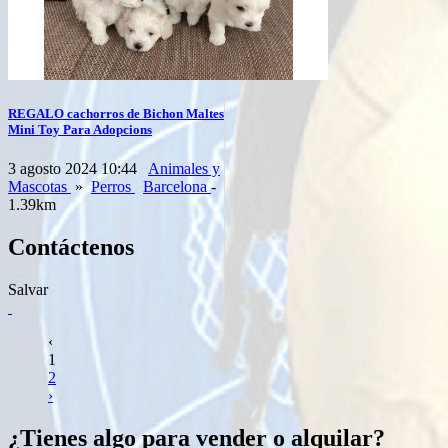
REGALO cachorros de Bichon Maltes
Mini Toy Para Adopcions
3 agosto 2024 10:44
Animales y
Mascotas
»
Perros
Barcelona
-
1.39km
Contáctenos
Salvar
‹
1
2
›
¿Tienes algo para vender o alquilar?