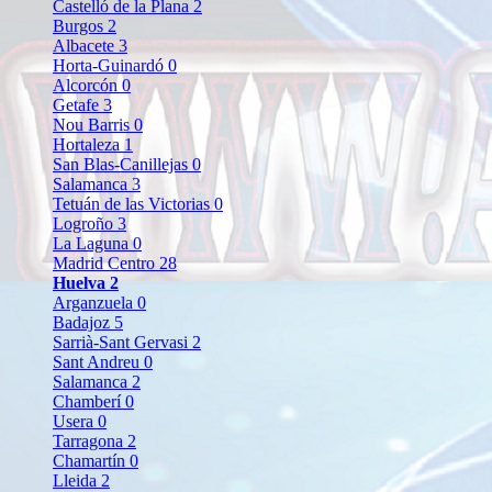
Castelló de la Plana
2
Burgos
2
Albacete
3
Horta-Guinardó
0
Alcorcón
0
Getafe
3
Nou Barris
0
Hortaleza
1
San Blas-Canillejas
0
Salamanca
3
Tetuán de las Victorias
0
Logroño
3
La Laguna
0
Madrid Centro
28
Huelva
2
Arganzuela
0
Badajoz
5
Sarrià-Sant Gervasi
2
Sant Andreu
0
Salamanca
2
Chamberí
0
Usera
0
Tarragona
2
Chamartín
0
Lleida
2