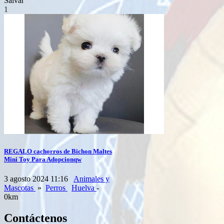
Salvar
1
REGALO cachorros de Bichon Maltes
Mini Toy Para Adopcionqw
3 agosto 2024 11:16
Animales y
Mascotas
»
Perros
Huelva
-
0km
Contáctenos