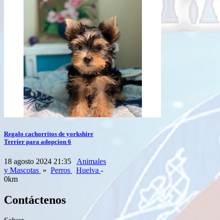
Regalo cachorritos de yorkshire
Terrier para adopcion 6
18 agosto 2024 21:35
Animales
y Mascotas
»
Perros
Huelva
-
0km
Contáctenos