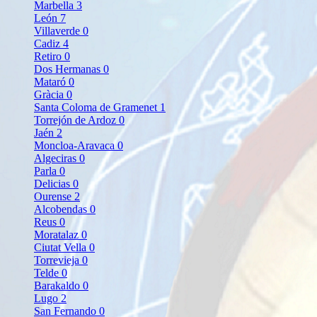
Marbella
3
León
7
Villaverde
0
Cadiz
4
Retiro
0
Dos Hermanas
0
Mataró
0
Gràcia
0
Santa Coloma de Gramenet
1
Torrejón de Ardoz
0
Jaén
2
Moncloa-Aravaca
0
Algeciras
0
Parla
0
Delicias
0
Ourense
2
Alcobendas
0
Reus
0
Moratalaz
0
Ciutat Vella
0
Torrevieja
0
Telde
0
Barakaldo
0
Lugo
2
San Fernando
0