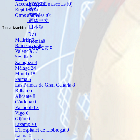
Русский
Accesorios para mascotas
(0)
हिन्दी
Reptiles
(0)
বাংলা
Otros animales
(0)
简体中文
日本語
Localizacións
ไทย
Madrid
78
Română
Barcelona
28
ქართული
Valencia
37
Sevilla
6
Zaragoza
3
Málaga
24
Murcia
18
Palma
5
Las Palmas de Gran Canaria
8
Bilbao
6
Alicante
8
Córdoba
0
Valladolid
3
Vigo
0
Gijón
0
Eixample
0
L'Hospitalet de Llobregat
0
Latina
0