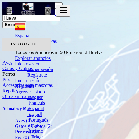
Encontrar
España
Animales y Mascotas
RADIO ONLINE
Perros
Todos los Anuncios in 50 km around Huelva
Explorar anuncios
Aves
Iniciar sesión
Gatos y Gatitos
Iniciar sesión
Perros
Regístrate
Pez
Iniciar sesión
Accesorios para mascotas
Regístrate
Reptiles
Agregar listado
Otros animales
English
Français
Español
Animales y Mascotas
العربية
Português
Aves
(0)
Deutsch
Gatos y Gatitos
(2)
Italiano
Perros
(2)
Türkçe
Pez
(0)