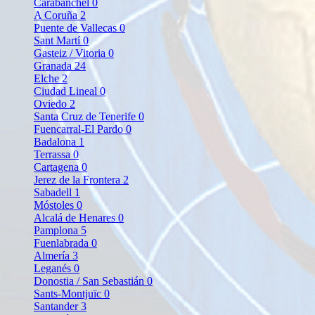
Carabanchel
0
A Coruña
2
Puente de Vallecas
0
Sant Martí
0
Gasteiz / Vitoria
0
Granada
24
Elche
2
Ciudad Lineal
0
Oviedo
2
Santa Cruz de Tenerife
0
Fuencarral-El Pardo
0
Badalona
1
Terrassa
0
Cartagena
0
Jerez de la Frontera
2
Sabadell
1
Móstoles
0
Alcalá de Henares
0
Pamplona
5
Fuenlabrada
0
Almería
3
Leganés
0
Donostia / San Sebastián
0
Sants-Montjuïc
0
Santander
3