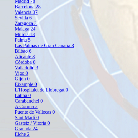
Madrid
78
Barcelona
28
Valencia
37
Sevilla
6
Zaragoza
3
Málaga
24
Murcia
18
Palma
5
Las Palmas de Gran Canaria
8
Bilbao
6
Alicante
8
Córdoba
0
Valladolid
3
Vigo
0
Gijón
0
Eixample
0
L'Hospitalet de Llobregat
0
Latina
0
Carabanchel
0
A Coruña
2
Puente de Vallecas
0
Sant Martí
0
Gasteiz / Vitoria
0
Granada
24
Elche
2