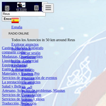
Encontrar
España
Servicios
RADIO ONLINE
Otros servicios
Todos los Anuncios in 50 km around Reus
Explorar anuncios
Casting, Modelo, Fotógrafo
Iniciar sesión
compartir coche
Iniciar sesión
Mudanzas, Guardamuebles
Regístrate
Liquidación - Comercial
Iniciar sesión
Equipo industrial
Regístrate
Estética, Peluquería
Agregar listado
Materiales y Equipos Pro
English
Servicios de organización de eventos
Français
La prestación de servicios
Español
Salud y Belleza
العربية
Artesano, Solución de problemas, Manitas
Português
Servicios de Computación
Deutsch
Servicios de turismo y viajes
Italiano
Traducción, Redacción
Türkçe