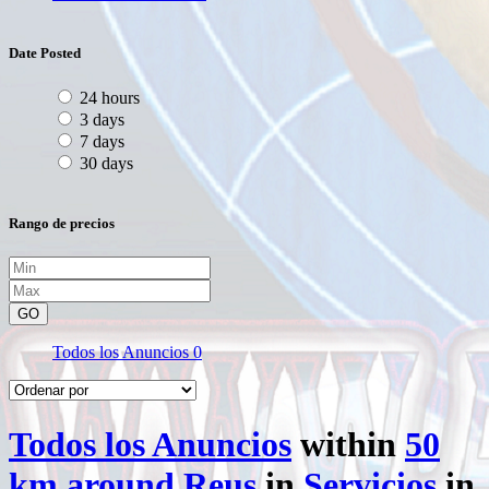
Date Posted
24 hours
3 days
7 days
30 days
Rango de precios
GO
Todos los Anuncios
0
Todos los Anuncios
within
50
km around Reus
in
Servicios
in