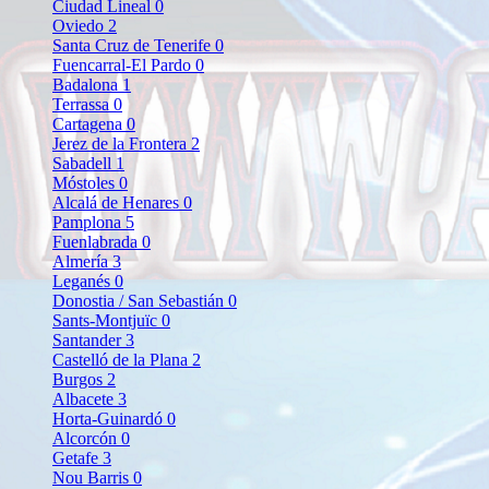
Ciudad Lineal
0
Oviedo
2
Santa Cruz de Tenerife
0
Fuencarral-El Pardo
0
Badalona
1
Terrassa
0
Cartagena
0
Jerez de la Frontera
2
Sabadell
1
Móstoles
0
Alcalá de Henares
0
Pamplona
5
Fuenlabrada
0
Almería
3
Leganés
0
Donostia / San Sebastián
0
Sants-Montjuïc
0
Santander
3
Castelló de la Plana
2
Burgos
2
Albacete
3
Horta-Guinardó
0
Alcorcón
0
Getafe
3
Nou Barris
0