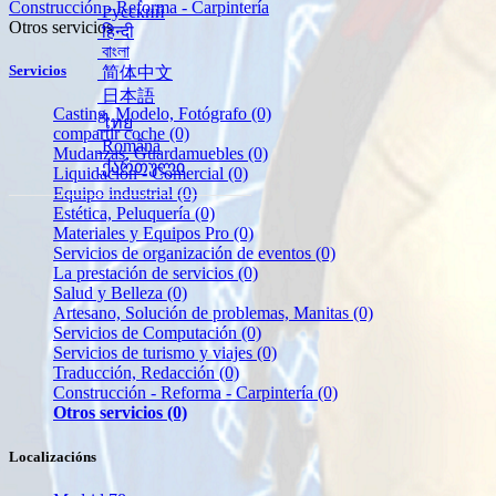
Construcción - Reforma - Carpintería
Русский
Otros servicios
हिन्दी
বাংলা
Servicios
简体中文
日本語
Casting, Modelo, Fotógrafo
(0)
ไทย
compartir coche
(0)
Română
Mudanzas, Guardamuebles
(0)
ქართული
Liquidación - Comercial
(0)
Equipo industrial
(0)
Estética, Peluquería
(0)
Materiales y Equipos Pro
(0)
Servicios de organización de eventos
(0)
La prestación de servicios
(0)
Salud y Belleza
(0)
Artesano, Solución de problemas, Manitas
(0)
Servicios de Computación
(0)
Servicios de turismo y viajes
(0)
Traducción, Redacción
(0)
Construcción - Reforma - Carpintería
(0)
Otros servicios
(0)
Localizacións