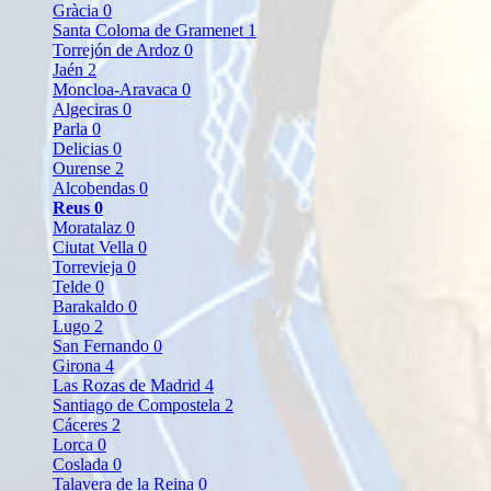
Gràcia
0
Santa Coloma de Gramenet
1
Torrejón de Ardoz
0
Jaén
2
Moncloa-Aravaca
0
Algeciras
0
Parla
0
Delicias
0
Ourense
2
Alcobendas
0
Reus
0
Moratalaz
0
Ciutat Vella
0
Torrevieja
0
Telde
0
Barakaldo
0
Lugo
2
San Fernando
0
Girona
4
Las Rozas de Madrid
4
Santiago de Compostela
2
Cáceres
2
Lorca
0
Coslada
0
Talavera de la Reina
0