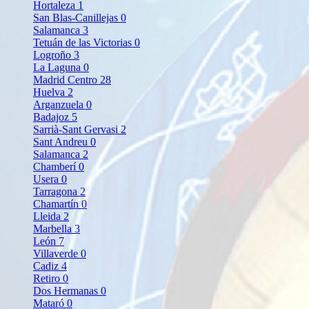
Hortaleza
1
San Blas-Canillejas
0
Salamanca
3
Tetuán de las Victorias
0
Logroño
3
La Laguna
0
Madrid Centro
28
Huelva
2
Arganzuela
0
Badajoz
5
Sarrià-Sant Gervasi
2
Sant Andreu
0
Salamanca
2
Chamberí
0
Usera
0
Tarragona
2
Chamartín
0
Lleida
2
Marbella
3
León
7
Villaverde
0
Cadiz
4
Retiro
0
Dos Hermanas
0
Mataró
0