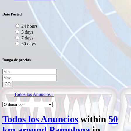
Date Posted
24 hours
3 days
7 days
30 days
Rango de precios
GO
Todos los Anuncios
1
Todos los Anuncios
within
50
km around Pamplona
in