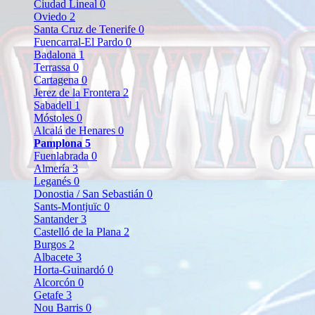
Ciudad Lineal
0
Oviedo
2
Santa Cruz de Tenerife
0
Fuencarral-El Pardo
0
Badalona
1
Terrassa
0
Cartagena
0
Jerez de la Frontera
2
Sabadell
1
Móstoles
0
Alcalá de Henares
0
Pamplona
5
Fuenlabrada
0
Almería
3
Leganés
0
Donostia / San Sebastián
0
Sants-Montjuïc
0
Santander
3
Castelló de la Plana
2
Burgos
2
Albacete
3
Horta-Guinardó
0
Alcorcón
0
Getafe
3
Nou Barris
0