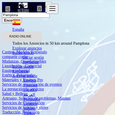
Encontrar
España
Servicios
RADIO ONLINE
Otros servicios
Todos los Anuncios in 50 km around Pamplona
Explorar anuncios
Casting, Modelo, Fotógrafo
Iniciar sesión
compartir coche
Iniciar sesión
Mudanzas, Guardamuebles
Regístrate
Liquidación - Comercial
Iniciar sesión
Equipo industrial
Regístrate
Estética, Peluquería
Agregar listado
Materiales y Equipos Pro
English
Servicios de organización de eventos
Français
La prestación de servicios
Español
Salud y Belleza
العربية
Artesano, Solución de problemas, Manitas
Português
Servicios de Computación
Deutsch
Servicios de turismo y viajes
Italiano
Traducción, Redacción
Türkçe