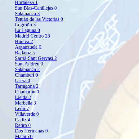
Hortaleza
1
San Blas-Canillejas
0
Salamanca
3
Tetuán de las Victorias
0
Logroño
3
La Laguna
0
Madrid Centro
28
Huelva
2
Arganzuela
0
Badajoz
5
Sarrià-Sant Gervasi
2
Sant Andreu
0
Salamanca
2
Chamberí
0
Usera
0
Tarragona
2
Chamartín
0
Lleida
2
Marbella
3
León
7
Villaverde
0
Cadiz
4
Retiro
0
Dos Hermanas
0
Mataró
0