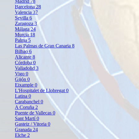
Madrid
78
Barcelona
28
Valencia
37
Sevilla
6
Zaragoza
3
Málaga
24
Murcia
18
Palma
5
Las Palmas de Gran Canaria
8
Bilbao
6
Alicante
8
Córdoba
0
Valladolid
3
Vigo
0
Gijón
0
Eixample
0
L'Hospitalet de Llobregat
0
Latina
0
Carabanchel
0
A Coruña
2
Puente de Vallecas
0
Sant Martí
0
Gasteiz / Vitoria
0
Granada
24
Elche
2