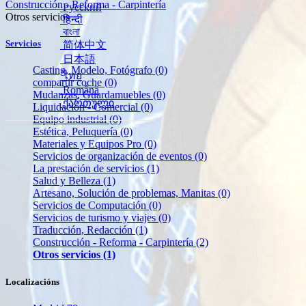
Construcción - Reforma - Carpintería
Русский
Otros servicios
हिन्दी
বাংলা
Servicios
简体中文
日本語
Casting, Modelo, Fotógrafo
(0)
ไทย
compartir coche
(0)
Română
Mudanzas, Guardamuebles
(0)
ქართული
Liquidación - Comercial
(0)
Equipo industrial
(0)
Estética, Peluquería
(0)
Materiales y Equipos Pro
(0)
Servicios de organización de eventos
(0)
La prestación de servicios
(1)
Salud y Belleza
(1)
Artesano, Solución de problemas, Manitas
(0)
Servicios de Computación
(0)
Servicios de turismo y viajes
(0)
Traducción, Redacción
(1)
Construcción - Reforma - Carpintería
(2)
Otros servicios
(1)
Localizacións