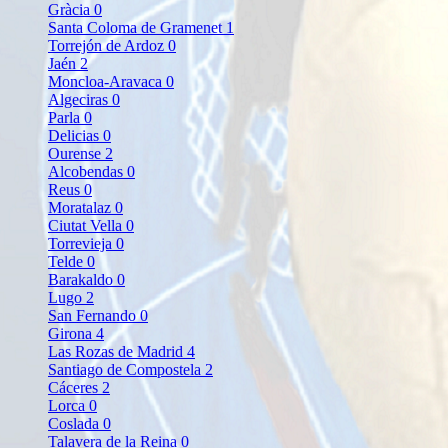
Gràcia
0
Santa Coloma de Gramenet
1
Torrejón de Ardoz
0
Jaén
2
Moncloa-Aravaca
0
Algeciras
0
Parla
0
Delicias
0
Ourense
2
Alcobendas
0
Reus
0
Moratalaz
0
Ciutat Vella
0
Torrevieja
0
Telde
0
Barakaldo
0
Lugo
2
San Fernando
0
Girona
4
Las Rozas de Madrid
4
Santiago de Compostela
2
Cáceres
2
Lorca
0
Coslada
0
Talavera de la Reina
0