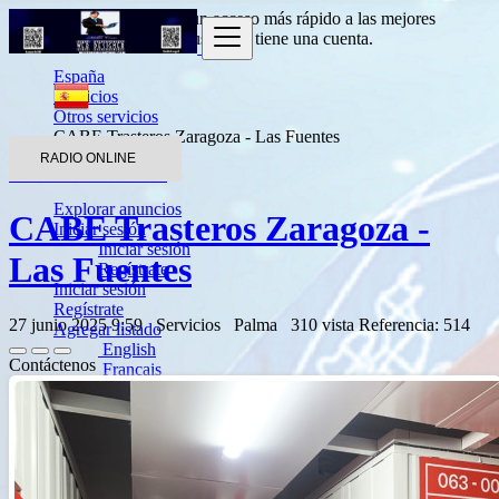
Entrada
para obtener un acceso más rápido a las mejores
ofertas.
Haga clic aquí
si usted no tiene una cuenta.
España
Servicios
Otros servicios
CABE Trasteros Zaragoza - Las Fuentes
RADIO ONLINE
Volver a los resultados
Explorar anuncios
CABE Trasteros Zaragoza -
Iniciar sesión
Iniciar sesión
Las Fuentes
Regístrate
Iniciar sesión
Regístrate
27 junio 2025 9:59
Servicios
Palma
310 vista
Referencia: 514
Agregar listado
English
Contáctenos
Français
Español
العربية
Português
Deutsch
Italiano
Türkçe