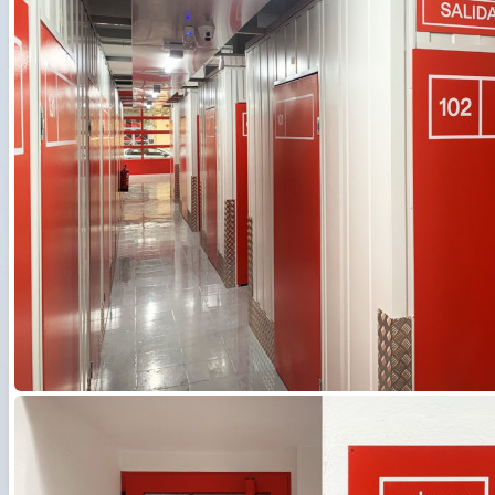
Русский
हिन्दी
বাংলা
简体中文
日本語
ไทย
Română
ქართული