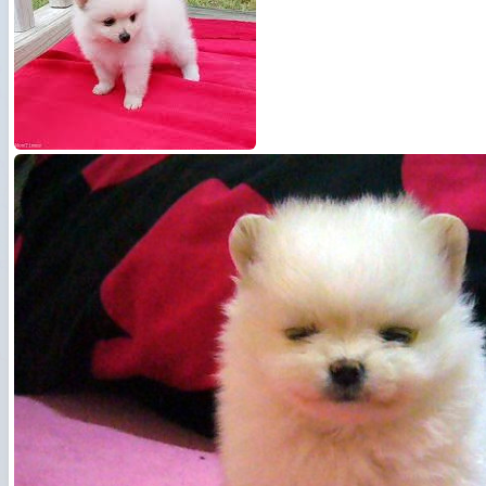
Русский
हिन्दी
বাংলা
简体中文
日本語
ไทย
Română
ქართული