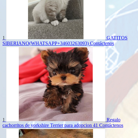
1
GATITOS
SIBERIANO(WHATSAPP+34603263093)
Contáctenos
1
Regalo
cachorritos de yorkshire Terrier para adopcion 41
Contáctenos