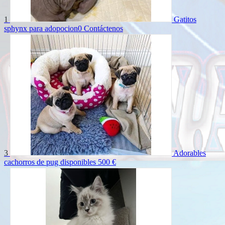
1
Gatitos
sphynx para adopocion0
Contáctenos
3
Adorables
cachorros de pug disponibles
500 €