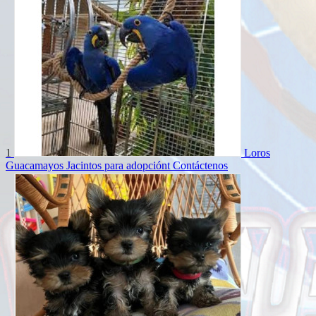
1
Loros
Guacamayos Jacintos para adopciónt
Contáctenos