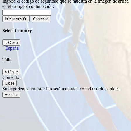
Ingrese el código de seguridad que se muestra en la imagen de arriba
en el campo a continuación:
Iniciar sesión
Cancelar
Select Country
×
Close
España
Title
×
Close
Content...
Close
Su experiencia en este sitio será mejorada con el uso de cookies.
Aceptar