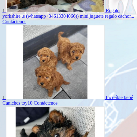
1
Regalo
yorkshire .s (whatsapp+34613304066)) mini juguete regalo cachor...
Contáctenos
1
Increíble bebé
Caniches toy10
Contáctenos