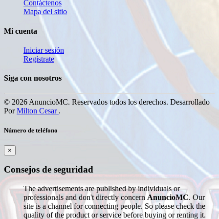
Contáctenos
Mapa del sitio
Mi cuenta
Iniciar sesión
Regístrate
Siga con nosotros
© 2026 AnuncioMC. Reservados todos los derechos. Desarrollado
Por
Milton Cesar
.
Número de teléfono
×
Consejos de seguridad
The advertisements are published by individuals or
professionals and don't directly concern
AnuncioMC
. Our
site is a channel for connecting people. So please check the
quality of the product or service before buying or renting it.