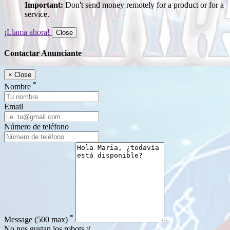
Important:
Don't send money remotely for a product or for a
service.
¡Llama ahora!
Close
Contactar Anunciante
×
Close
*
Nombre
Email
Número de teléfono
*
Message
(500 max)
No nos gustan los robots :(