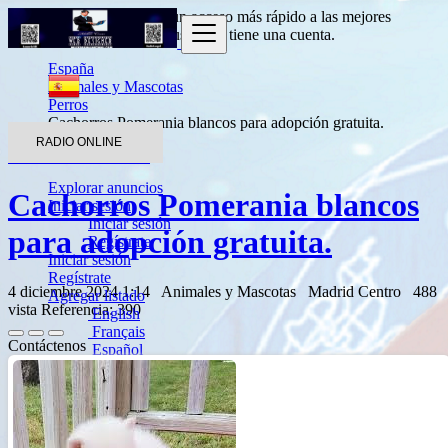
Entrada
para obtener un acceso más rápido a las mejores
ofertas.
Haga clic aquí
si usted no tiene una cuenta.
España
Animales y Mascotas
Perros
Cachorros Pomerania blancos para adopción gratuita.
RADIO ONLINE
Volver a los resultados
Explorar anuncios
Cachorros Pomerania blancos
Iniciar sesión
Iniciar sesión
para adopción gratuita.
Regístrate
Iniciar sesión
Regístrate
4 diciembre 2024 1:14
Animales y Mascotas
Madrid Centro
488
Agregar listado
vista
Referencia: 390
English
Français
Contáctenos
Español
العربية
Português
Deutsch
Italiano
Türkçe