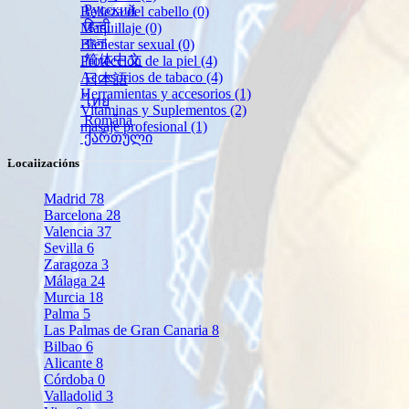
Русский
Belleza del cabello
(0)
हिन्दी
Maquillaje
(0)
বাংলা
Bienestar sexual
(0)
简体中文
Protección de la piel
(4)
Accesorios de tabaco
(4)
日本語
Herramientas y accesorios
(1)
ไทย
Vitaminas y Suplementos
(2)
Română
masaje profesional
(1)
ქართული
Localizacións
Madrid
78
Barcelona
28
Valencia
37
Sevilla
6
Zaragoza
3
Málaga
24
Murcia
18
Palma
5
Las Palmas de Gran Canaria
8
Bilbao
6
Alicante
8
Córdoba
0
Valladolid
3