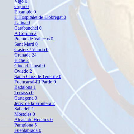
Vigo
0
Gijón
0
Eixample
0
L'Hospitalet de Llobregat
0
Latina
0
Carabanchel
0
A Coruña
2
Puente de Vallecas
0
Sant Martí
0
Gasteiz / Vitoria
0
Granada
24
Elche
2
Ciudad Lineal
0
Oviedo
2
Santa Cruz de Tenerife
0
Fuencarral-El Pardo
0
Badalona
1
Terrassa
0
Cartagena
0
Jerez de la Frontera
2
Sabadell
1
Móstoles
0
Alcalá de Henares
0
Pamplona
5
Fuenlabrada
0