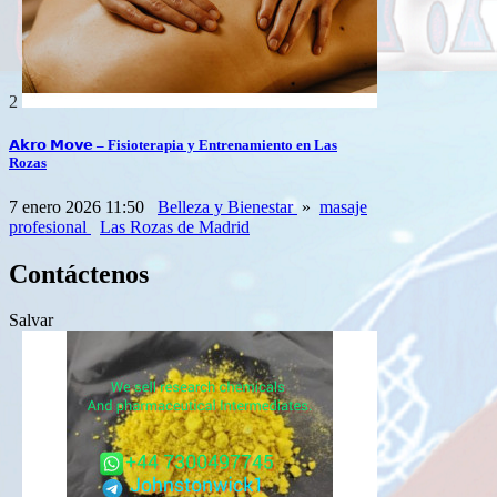
2
𝗔𝗸𝗿𝗼 𝗠𝗼𝘃𝗲 – Fisioterapia y Entrenamiento en Las
Rozas⁣
7 enero 2026 11:50
Belleza y Bienestar
»
masaje
profesional
Las Rozas de Madrid
Contáctenos
Salvar