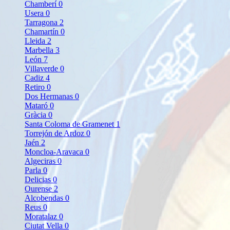
Chamberí
0
Usera
0
Tarragona
2
Chamartín
0
Lleida
2
Marbella
3
León
7
Villaverde
0
Cadiz
4
Retiro
0
Dos Hermanas
0
Mataró
0
Gràcia
0
Santa Coloma de Gramenet
1
Torrejón de Ardoz
0
Jaén
2
Moncloa-Aravaca
0
Algeciras
0
Parla
0
Delicias
0
Ourense
2
Alcobendas
0
Reus
0
Moratalaz
0
Ciutat Vella
0