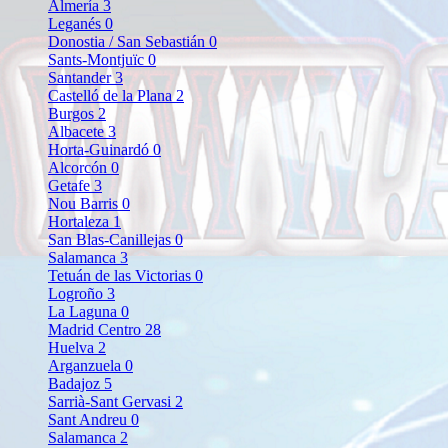
Almería
3
Leganés
0
Donostia / San Sebastián
0
Sants-Montjuïc
0
Santander
3
Castelló de la Plana
2
Burgos
2
Albacete
3
Horta-Guinardó
0
Alcorcón
0
Getafe
3
Nou Barris
0
Hortaleza
1
San Blas-Canillejas
0
Salamanca
3
Tetuán de las Victorias
0
Logroño
3
La Laguna
0
Madrid Centro
28
Huelva
2
Arganzuela
0
Badajoz
5
Sarrià-Sant Gervasi
2
Sant Andreu
0
Salamanca
2