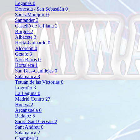
Leganés
0
Donostia / San Sebastián
0
Sants-Montjuïc
0
Santander
3
Castelló de la Plana
2
Burgos
2
Albacete
3
Horta-Guinardó
0
Alcorcón
0
Getafe
3
Nou Barris
0
Hortaleza
1
San Blas-Canillejas
0
Salamanca
3
Tetuán de las Victorias
0
Logroño
3
La Laguna
0
Madrid Centro
27
Huelva
2
Arganzuela
0
Badajoz
5
Sarrià-Sant Gervasi
2
Sant Andreu
0
Salamanca
2
Chamberí
0