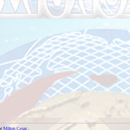
or
Milton Cesar
.