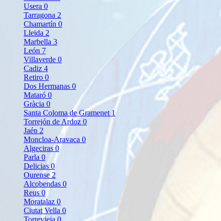
Usera
0
Tarragona
2
Chamartín
0
Lleida
2
Marbella
3
León
7
Villaverde
0
Cadiz
4
Retiro
0
Dos Hermanas
0
Mataró
0
Gràcia
0
Santa Coloma de Gramenet
1
Torrejón de Ardoz
0
Jaén
2
Moncloa-Aravaca
0
Algeciras
0
Parla
0
Delicias
0
Ourense
2
Alcobendas
0
Reus
0
Moratalaz
0
Ciutat Vella
0
Torrevieja
0