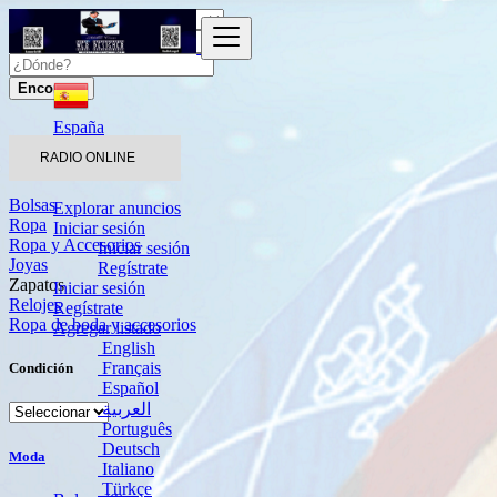
Encontrar
España
Moda
RADIO ONLINE
Zapatos
Bolsas
Explorar anuncios
Ropa
Iniciar sesión
Ropa y Accesorios
Iniciar sesión
Joyas
Regístrate
Zapatos
Iniciar sesión
Relojes
Regístrate
Ropa de boda y accesorios
Agregar listado
English
Français
Condición
Español
العربية
Português
Deutsch
Moda
Italiano
Türkçe