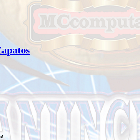
Zapatos
s!