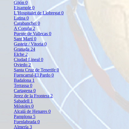
Gijón
0
Eixample
0
L'Hospitalet de Llobregat
0
Latina
0
Carabanchel
0
A Coruña
2
Puente de Vallecas
0
Sant Martí
0
Gasteiz / Vitoria
0
Granada
24
Elche
2
Ciudad Lineal
0
Oviedo
2
Santa Cruz de Tenerife
0
Fuencarral-El Pardo
0
Badalona
1
Terrassa
0
Cartagena
0
Jerez de la Frontera
2
Sabadell
1
Móstoles
0
Alcalá de Henares
0
Pamplona
5
Fuenlabrada
0
Almería
3