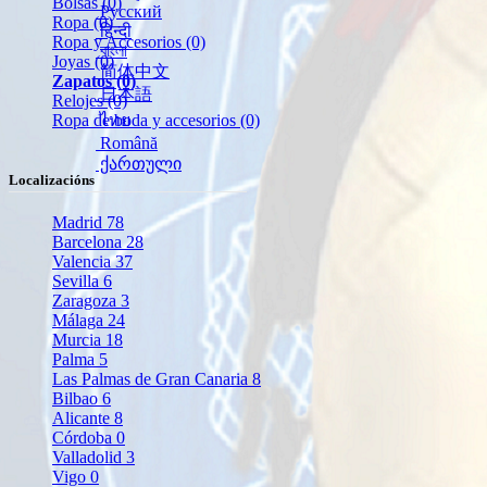
Bolsas
(0)
Русский
Ropa
(0)
हिन्दी
Ropa y Accesorios
(0)
বাংলা
Joyas
(0)
简体中文
Zapatos
(0)
日本語
Relojes
(0)
Ropa de boda y accesorios
(0)
ไทย
Română
ქართული
Localizacións
Madrid
78
Barcelona
28
Valencia
37
Sevilla
6
Zaragoza
3
Málaga
24
Murcia
18
Palma
5
Las Palmas de Gran Canaria
8
Bilbao
6
Alicante
8
Córdoba
0
Valladolid
3
Vigo
0