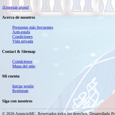
¡Empezar ahora!
Acerca de nosotros
Preguntas más frecuentes
Anti-estafa
Condiciones
Vida privada
Contact & Sitemap
Contáctenos
Mapa del sitio
Mi cuenta
Iniciar sesión
Regístrate
Siga con nosotros
© 2026 AnuncioMC. Reservados todos los derechos. Desarrollado P