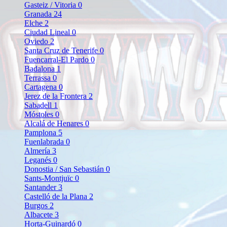
Gasteiz / Vitoria
0
Granada
24
Elche
2
Ciudad Lineal
0
Oviedo
2
Santa Cruz de Tenerife
0
Fuencarral-El Pardo
0
Badalona
1
Terrassa
0
Cartagena
0
Jerez de la Frontera
2
Sabadell
1
Móstoles
0
Alcalá de Henares
0
Pamplona
5
Fuenlabrada
0
Almería
3
Leganés
0
Donostia / San Sebastián
0
Sants-Montjuïc
0
Santander
3
Castelló de la Plana
2
Burgos
2
Albacete
3
Horta-Guinardó
0