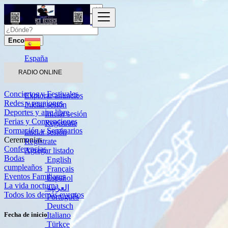
Encontrar
España
Eventos
RADIO ONLINE
Ceremonias
Conciertos y Festivales
Explorar anuncios
Redes y reuniones
Iniciar sesión
Deportes y aire libre
Iniciar sesión
Ferias y Convenciones
Regístrate
Formación y Seminarios
Iniciar sesión
Ceremonias
Regístrate
Conferencias
Agregar listado
Bodas
English
cumpleaños
Français
Eventos Familiares
Español
La vida nocturna
العربية
Todos los demás eventos
Português
Deutsch
Italiano
Fecha de inicio
Türkçe