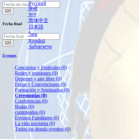
Русский
हिन्दी
GO
বাংলা
简体中文
Fecha final
日本語
ไทย
Română
GO
ქართული
Eventos
Conciertos y Festivales
(0)
Redes y reuniones
(0)
Deportes y aire libre
(0)
Ferias y Convenciones
(0)
Formación y Seminarios
(0)
Ceremonias
(0)
Conferencias
(0)
Bodas
(0)
cumpleaños
(0)
Eventos Familiares
(0)
La vida nocturna
(0)
Todos los demás eventos
(0)