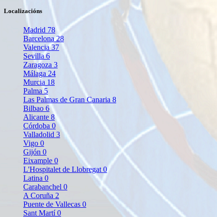
Localizacións
Madrid
78
Barcelona
28
Valencia
37
Sevilla
6
Zaragoza
3
Málaga
24
Murcia
18
Palma
5
Las Palmas de Gran Canaria
8
Bilbao
6
Alicante
8
Córdoba
0
Valladolid
3
Vigo
0
Gijón
0
Eixample
0
L'Hospitalet de Llobregat
0
Latina
0
Carabanchel
0
A Coruña
2
Puente de Vallecas
0
Sant Martí
0