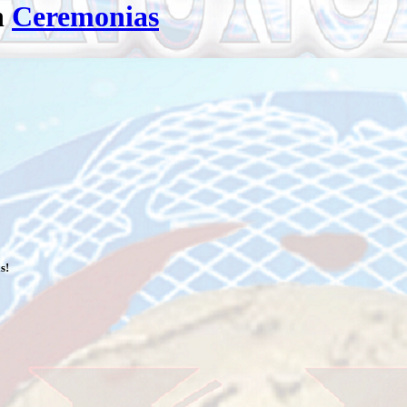
n
Ceremonias
s!