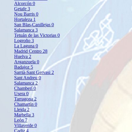
Alcorcón
0
Getafe
3
Nou Barris
0
Hortaleza
1
San Blas-Canillejas
0
Salamanca
3
Tetuán de las Victorias
0
Logroño
3
La Laguna
0
Madrid Centro
28
Huelva
2
Arganzuela
0
Badajoz
5
Sarrià-Sant Gervasi
2
Sant Andreu
0
Salamanca
2
Chamberí
0
Usera
0
Tarragona
2
Chamartín
0
Lleida
2
Marbella
3
León
7
Villaverde
0
Cadiz
4