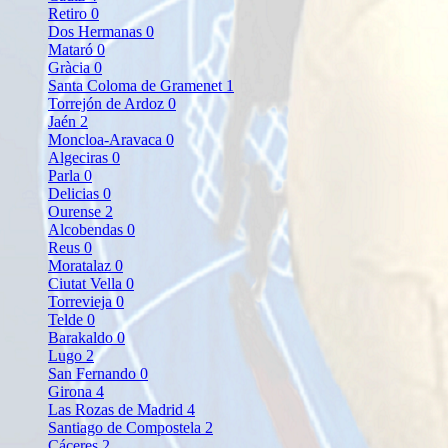
Retiro
0
Dos Hermanas
0
Mataró
0
Gràcia
0
Santa Coloma de Gramenet
1
Torrejón de Ardoz
0
Jaén
2
Moncloa-Aravaca
0
Algeciras
0
Parla
0
Delicias
0
Ourense
2
Alcobendas
0
Reus
0
Moratalaz
0
Ciutat Vella
0
Torrevieja
0
Telde
0
Barakaldo
0
Lugo
2
San Fernando
0
Girona
4
Las Rozas de Madrid
4
Santiago de Compostela
2
Cáceres
2