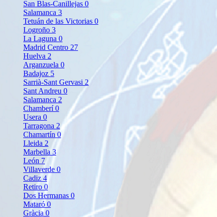
San Blas-Canillejas
0
Salamanca
3
Tetuán de las Victorias
0
Logroño
3
La Laguna
0
Madrid Centro
27
Huelva
2
Arganzuela
0
Badajoz
5
Sarrià-Sant Gervasi
2
Sant Andreu
0
Salamanca
2
Chamberí
0
Usera
0
Tarragona
2
Chamartín
0
Lleida
2
Marbella
3
León
7
Villaverde
0
Cadiz
4
Retiro
0
Dos Hermanas
0
Mataró
0
Gràcia
0