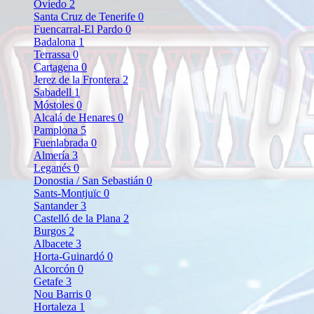
Oviedo
2
Santa Cruz de Tenerife
0
Fuencarral-El Pardo
0
Badalona
1
Terrassa
0
Cartagena
0
Jerez de la Frontera
2
Sabadell
1
Móstoles
0
Alcalá de Henares
0
Pamplona
5
Fuenlabrada
0
Almería
3
Leganés
0
Donostia / San Sebastián
0
Sants-Montjuïc
0
Santander
3
Castelló de la Plana
2
Burgos
2
Albacete
3
Horta-Guinardó
0
Alcorcón
0
Getafe
3
Nou Barris
0
Hortaleza
1