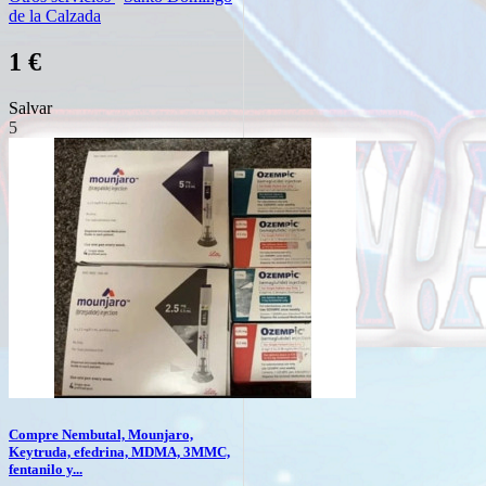
de la Calzada
1 €
Salvar
5
Compre Nembutal, Mounjaro,
Keytruda, efedrina, MDMA, 3MMC,
fentanilo y...