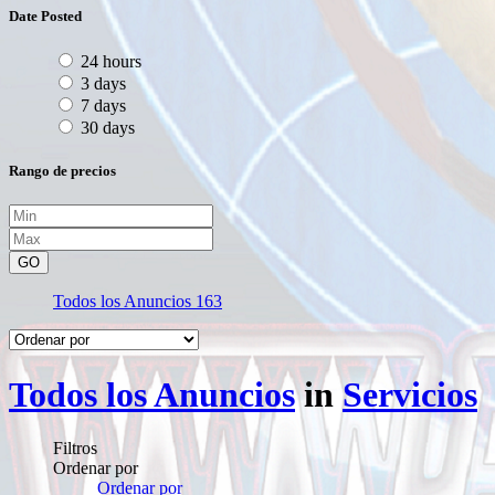
Date Posted
24 hours
3 days
7 days
30 days
Rango de precios
GO
Todos los Anuncios
163
Todos los Anuncios
in
Servicios
Filtros
Ordenar por
Ordenar por