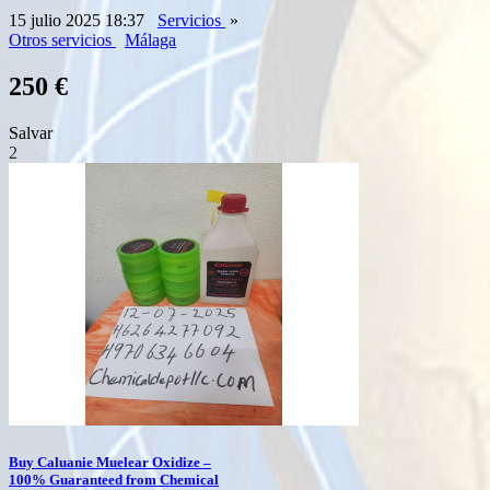
15 julio 2025 18:37
Servicios
»
Otros servicios
Málaga
250 €
Salvar
2
Buy Caluanie Muelear Oxidize –
100% Guaranteed from Chemical