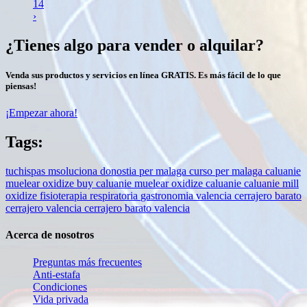
14
›
¿Tienes algo para vender o alquilar?
Venda sus productos y servicios en línea GRATIS. Es más fácil de lo que
piensas!
¡Empezar ahora!
Tags:
tuchispas
msoluciona donostia
per malaga
curso per malaga
caluanie
muelear oxidize
buy caluanie muelear oxidize
caluanie
caluanie mill
oxidize
fisioterapia respiratoria
gastronomia
valencia
cerrajero
barato
cerrajero valencia
cerrajero barato valencia
Acerca de nosotros
Preguntas más frecuentes
Anti-estafa
Condiciones
Vida privada