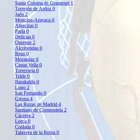
Santa Coloma de Gramenet
1
Torrejón de Ardoz
0
Jaén
2
Moncloa-Aravaca
0
Algeciras
0
Parla
0
Delicias
0
Ourense
2
Alcobendas
0
Reus
0
Moratalaz
0
Ciutat Vella
0
Torrevieja
0
Telde
0
Barakaldo
0
Lugo
2
San Fernando
0
Girona
4
Las Rozas de Madrid
4
Santiago de Compostela
2
Cáceres
2
Lorca
0
Coslada
0
Talavera de la Reina
0