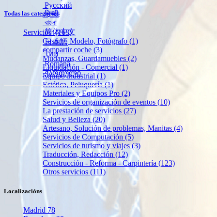
Русский
हिन्दी
Todas las categorías
বাংলা
简体中文
Servicios
(163)
Casting, Modelo, Fotógrafo
(1)
日本語
compartir coche
(3)
ไทย
Mudanzas, Guardamuebles
(2)
Română
Liquidación - Comercial
(1)
ქართული
Equipo industrial
(1)
Estética, Peluquería
(1)
Materiales y Equipos Pro
(2)
Servicios de organización de eventos
(10)
La prestación de servicios
(27)
Salud y Belleza
(20)
Artesano, Solución de problemas, Manitas
(4)
Servicios de Computación
(5)
Servicios de turismo y viajes
(3)
Traducción, Redacción
(12)
Construcción - Reforma - Carpintería
(123)
Otros servicios
(111)
Localizacións
Madrid
78