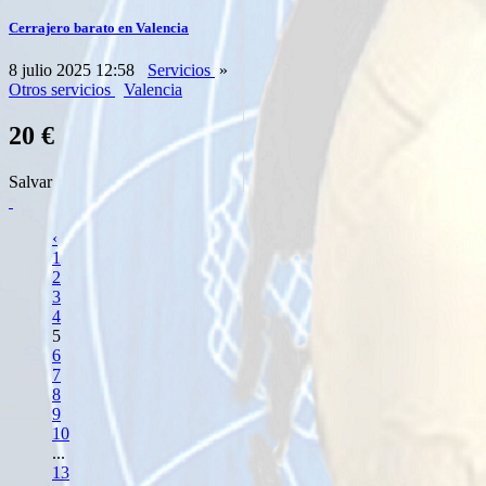
Cerrajero barato en Valencia
8 julio 2025 12:58
Servicios
»
Otros servicios
Valencia
20 €
Salvar
‹
1
2
3
4
5
6
7
8
9
10
...
13