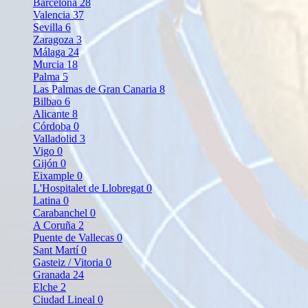
Barcelona
28
Valencia
37
Sevilla
6
Zaragoza
3
Málaga
24
Murcia
18
Palma
5
Las Palmas de Gran Canaria
8
Bilbao
6
Alicante
8
Córdoba
0
Valladolid
3
Vigo
0
Gijón
0
Eixample
0
L'Hospitalet de Llobregat
0
Latina
0
Carabanchel
0
A Coruña
2
Puente de Vallecas
0
Sant Martí
0
Gasteiz / Vitoria
0
Granada
24
Elche
2
Ciudad Lineal
0