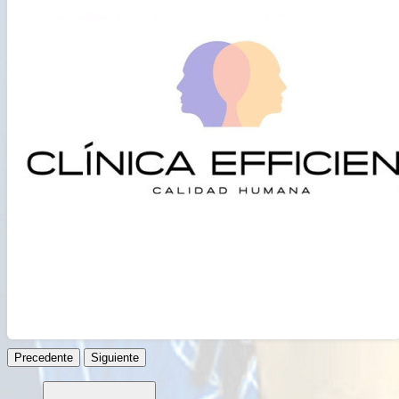
Русский
हिन्दी
বাংলা
简体中文
日本語
ไทย
Română
ქართული
Precedente
Siguiente