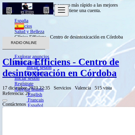
Entrada
para obtener un acceso más rápido a las mejores
ofertas.
Haga clic aquí
si usted no tiene una cuenta.
España
Servicios
Salud y Belleza
Clínica Efficiens - Centro de desintoxicación en Córdoba
RADIO ONLINE
Volver a los resultados
Explorar anuncios
Clínica Efficiens - Centro de
Iniciar sesión
Iniciar sesión
desintoxicación en Córdoba
Regístrate
Iniciar sesión
Regístrate
17 diciembre 2023 22:35
Servicios
Valencia
515 vista
Agregar listado
Referencia: 26
English
Français
Contáctenos
Español
العربية
Português
Deutsch
Italiano
Türkçe