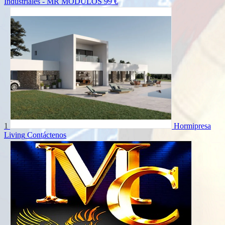
Industriales - MR MODULOS
99 €
1
Hormipresa
Living
Contáctenos