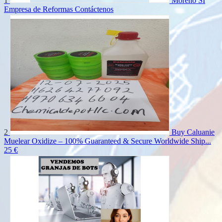
1
Moreno SI
Empresa de Reformas
Contáctenos
2
Buy Caluanie
Muelear Oxidize – 100% Guaranteed & Secure Worldwide Ship...
25 €