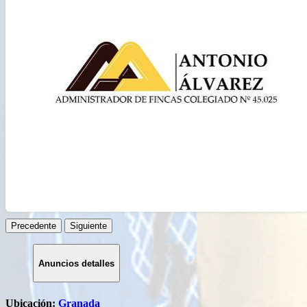
Русский
हिन्दी
বাংলা
简体中文
日本語
ไทย
Română
ქართული
Precedente
Siguiente
Anuncios detalles
Ubicación:
Granada