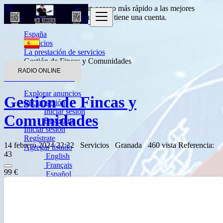
Entrada
para obtener un acceso más rápido a las mejores
ofertas.
Haga clic aquí
si usted no tiene una cuenta.
España
Servicios
La prestación de servicios
Gestión de Fincas y Comunidades
RADIO ONLINE
Volver a los resultados
Explorar anuncios
Gestión de Fincas y
Iniciar sesión
Iniciar sesión
Comunidades
Regístrate
Iniciar sesión
Regístrate
14 febrero 2024 22:22
Servicios
Granada
460 vista
Referencia:
Agregar listado
43
English
Français
99 €
Español
العربية
Português
Deutsch
Italiano
Türkçe