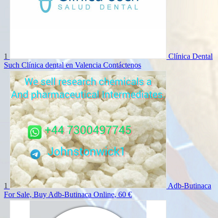
1
Clínica Dental
Such Clínica dental en Valencia
Contáctenos
1
Adb-Butinaca
For Sale, Buy Adb-Butinaca Online,
60 €