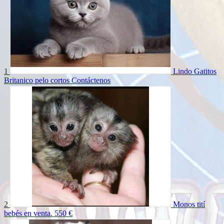
1
Lindo Gatitos
Britanico pelo cortos
Contáctenos
2
Monos tití
bebés en venta.
550 €