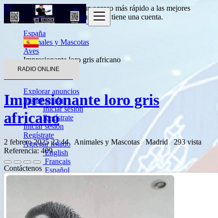
Entrada
para obtener un acceso más rápido a las mejores
ofertas.
Haga clic aquí
si usted no tiene una cuenta.
España
Animales y Mascotas
Aves
Impresionante loro gris africano
RADIO ONLINE
Volver a los resultados
Explorar anuncios
Impresionante loro gris
Iniciar sesión
Iniciar sesión
africano
Regístrate
Iniciar sesión
Regístrate
2 febrero 2025 22:44
Animales y Mascotas
Madrid
293 vista
Agregar listado
Referencia: 409
English
Français
Contáctenos
Español
العربية
Português
Deutsch
Italiano
Türkçe