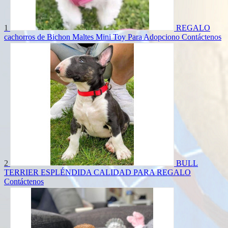
1
REGALO
cachorros de Bichon Maltes Mini Toy Para Adopciono
Contáctenos
2
BULL
TERRIER ESPLÉNDIDA CALIDAD PARA REGALO
Contáctenos