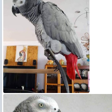
Русский
हिन्दी
বাংলা
简体中文
日本語
ไทย
Română
ქართული