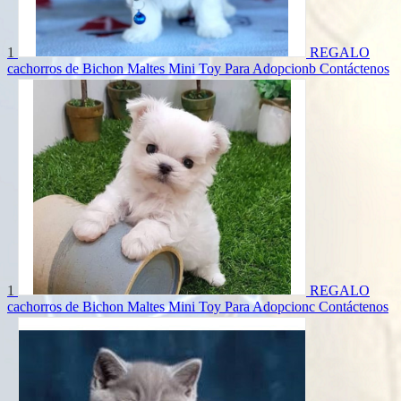
1
REGALO
cachorros de Bichon Maltes Mini Toy Para Adopcionb
Contáctenos
1
REGALO
cachorros de Bichon Maltes Mini Toy Para Adopcionc
Contáctenos