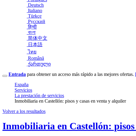
Deutsch
Italiano
Türkçe
Русский
हिन्दी
বাংলা
简体中文
日本語
ไทย
Română
ქართული
Entrada
para obtener un acceso más rápido a las mejores ofertas.
España
Servicios
La prestación de servicios
Inmobiliaria en Castellón: pisos y casas en venta y alquiler
Volver a los resultados
Inmobiliaria en Castellón: pisos 