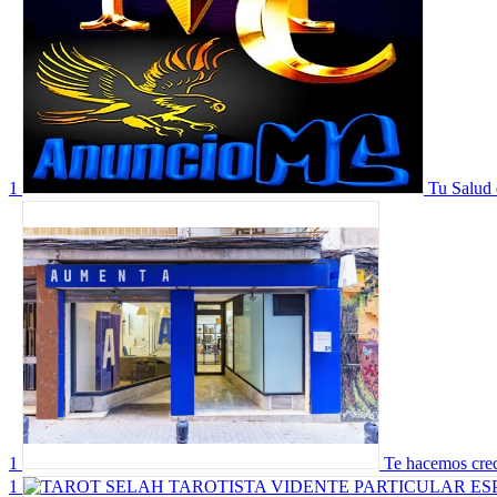
1
Tu Salud 
1
Te hacemos crec
1