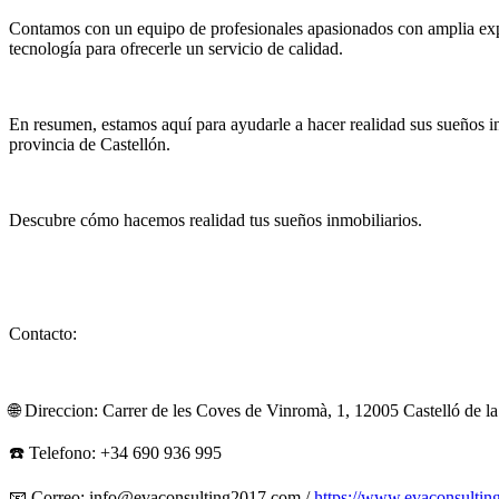
Contamos con un equipo de profesionales apasionados con amplia exper
tecnología para ofrecerle un servicio de calidad.
En resumen, estamos aquí para ayudarle a hacer realidad sus sueños inm
provincia de Castellón.
Descubre cómo hacemos realidad tus sueños inmobiliarios.
Contacto:
🌐 Direccion: Carrer de les Coves de Vinromà, 1, 12005 Castelló de la
☎️ Telefono: +34 690 936 995
📧 Correo:
info@evaconsulting2017.com
/
https://www.evaconsultin