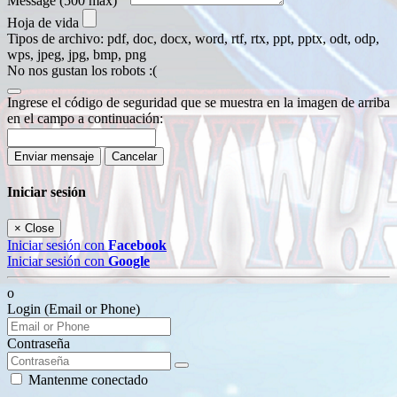
Message
(500 max)
Hoja de vida
Tipos de archivo: pdf, doc, docx, word, rtf, rtx, ppt, pptx, odt, odp,
wps, jpeg, jpg, bmp, png
No nos gustan los robots :(
Ingrese el código de seguridad que se muestra en la imagen de arriba
en el campo a continuación:
Enviar mensaje
Cancelar
Iniciar sesión
×
Close
Iniciar sesión con
Facebook
Iniciar sesión con
Google
o
Login (Email or Phone)
Contraseña
Mantenme conectado