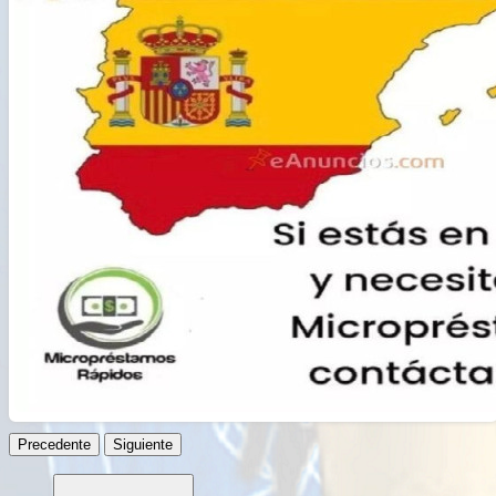
Русский
हिन्दी
বাংলা
简体中文
日本語
ไทย
Română
ქართული
Precedente
Siguiente