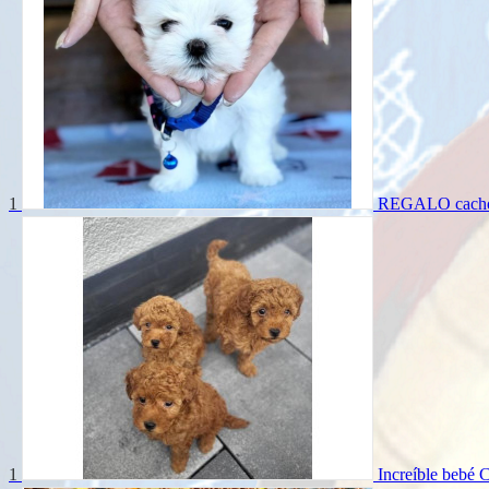
1
REGALO cachor
1
Increíble bebé 