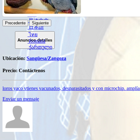
Русский
हिन्दी
বাংলা
简体中文
Precedente
Siguiente
日本語
ไทย
Anuncios detalles
Română
ქართული
Ubicación:
Sangüesa/Zangoza
Precio:
Contáctenos
loros yaco vtienes vacunados, desparasitados y con microchip. amplías
Enviar un mensaje