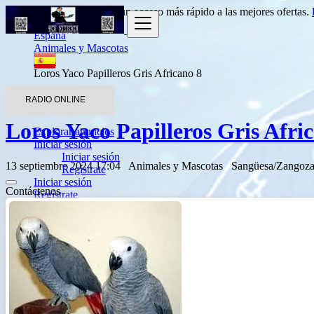
Entrada
para obtener un acceso más rápido a las mejores ofertas.
España
Animales y Mascotas
Aves
Loros Yaco Papilleros Gris Africano 8
Volver a los resultados
RADIO ONLINE
Loros Yaco Papilleros Gris Afri
Explorar anuncios
Iniciar sesión
Iniciar sesión
13 septiembre 2024 17:04
Animales y Mascotas
Sangüesa/Zangoz
Regístrate
Iniciar sesión
Contáctenos
Regístrate
Agregar listado
English
Français
Español
العربية
Português
Deutsch
Italiano
Türkçe