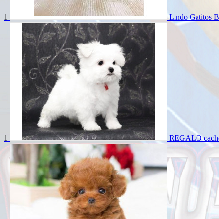
1
Lindo Gatitos B
1
REGALO cachorr