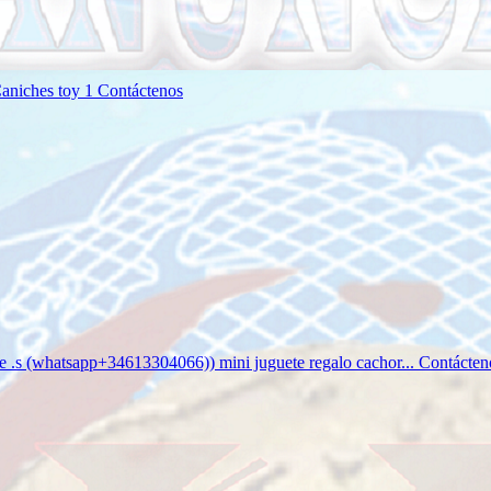
Caniches toy 1
Contáctenos
e .s (whatsapp+34613304066)) mini juguete regalo cachor...
Contácten