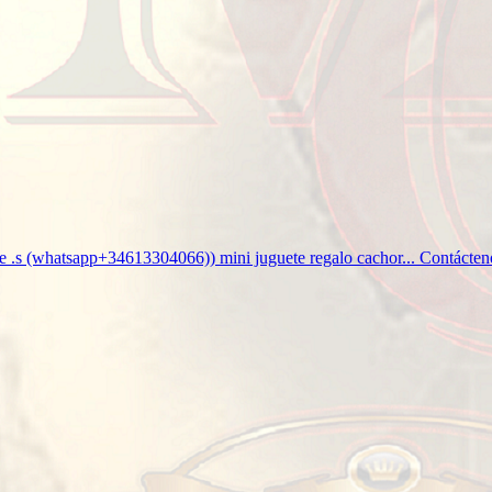
e .s (whatsapp+34613304066)) mini juguete regalo cachor...
Contácten