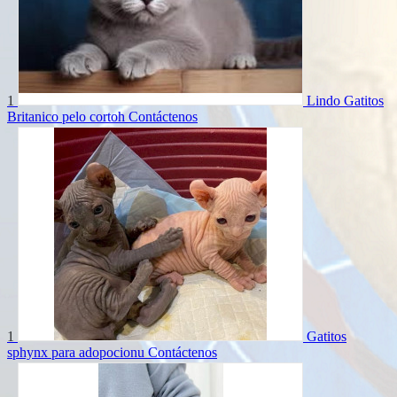
1
Lindo Gatitos
Britanico pelo cortoh
Contáctenos
1
Gatitos
sphynx para adopocionu
Contáctenos