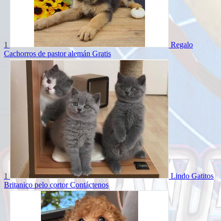
1
Regalo
Cachorros de pastor alemán
Gratis
1
Lindo Gatitos
Britanico pelo cortor
Contáctenos