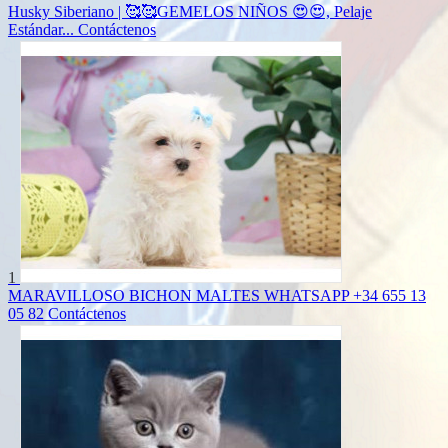
Husky Siberiano | 🥰🥰GEMELOS NIÑOS 😍😍, Pelaje
Estándar...
Contáctenos
1
MARAVILLOSO BICHON MALTES WHATSAPP +34 655 13
05 82
Contáctenos