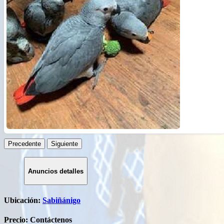
Русский
हिन्दी
বাংলা
简体中文
日本語
ไทย
Română
ქართული
Precedente
Siguiente
Anuncios detalles
Ubicación:
Sabiñánigo
Precio:
Contáctenos