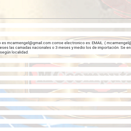
o es
mcarmengel@gmail.com
corroe electronico es: EMAIL: (
mcarmengel@
 meses las camadas nacionales o 3 meses y medio los de importación. Se en
 según localidad.