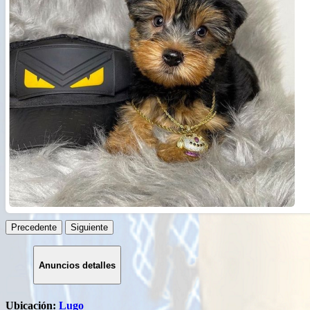
Русский
हिन्दी
বাংলা
简体中文
日本語
ไทย
Română
ქართული
Precedente
Siguiente
Anuncios detalles
Ubicación:
Lugo