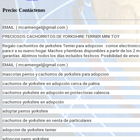
Precio:
Contáctenos
EMAIL: (
mcarmengel@gmail.com
)
PRECIOSOS CACHORRITOS DE YORKSHIRE TERRIER MINI TOY
Regalo cachorritos de yorkshire Terrier para adopcion : corroe electronic
para ir a su nuevo hogar. Machos y hembras disponibles a partir de los 2
garantías. Abrimos todos los días incluidos festivos. Posibilidad de envio
EMAIL: (
mcarmengel@gmail.com
)
mascotas perros y cachorros de yorkshire para adopcion
cachorros de yorkshire en adopción cerca de palma
cachorros yorkshire en adopción en protectoras valencia
cachorros yorkshire en adopción
adoptar perros yorkshire
cachorros de yorkshire en venta de particulares
adopcion de yorkshire terrier
adopcion perro yorkshire