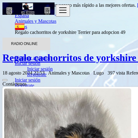
Entrada
para obtener un acceso más rápido a las mejores ofertas.
España
Animales y Mascotas
Perros
Regalo cachorritos de yorkshire Terrier para adopcion 49
Volver a los resultados
RADIO ONLINE
Regalo cachorritos de yorkshire
Explorar anuncios
Iniciar sesión
Iniciar sesión
18 agosto 2024 22:53
Animales y Mascotas
Lugo
397 vista
Refer
Regístrate
Iniciar sesión
Contáctenos
Regístrate
Agregar listado
English
Français
Español
العربية
Português
Deutsch
Italiano
Türkçe