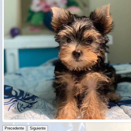
Русский
हिन्दी
বাংলা
简体中文
日本語
ไทย
Română
ქართული
Precedente
Siguiente