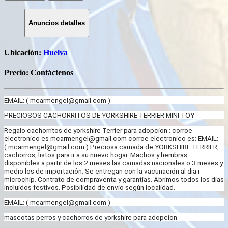
Anuncios detalles
Ubicación:
Huelva
Precio:
Contáctenos
EMAIL: (
mcarmengel@gmail.com
)
PRECIOSOS CACHORRITOS DE YORKSHIRE TERRIER MINI TOY
Regalo cachorritos de yorkshire Terrier para adopcion : corroe
electronico es
mcarmengel@gmail.com
corroe electronico es: EMAIL:
(
mcarmengel@gmail.com
) Preciosa camada de YORKSHIRE TERRIER,
cachorros, listos para ir a su nuevo hogar. Machos y hembras
disponibles a partir de los 2 meses las camadas nacionales o 3 meses y
medio los de importación. Se entregan con la vacunación al dia i
microchip. Contrato de compraventa y garantías. Abrimos todos los días
incluidos festivos. Posibilidad de envio según localidad.
EMAIL: (
mcarmengel@gmail.com
)
mascotas perros y cachorros de yorkshire para adopcion