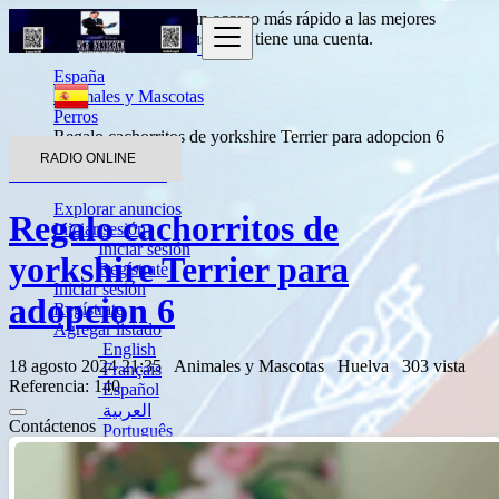
Entrada
para obtener un acceso más rápido a las mejores
ofertas.
Haga clic aquí
si usted no tiene una cuenta.
España
Animales y Mascotas
Perros
Regalo cachorritos de yorkshire Terrier para adopcion 6
RADIO ONLINE
Volver a los resultados
Explorar anuncios
Regalo cachorritos de
Iniciar sesión
Iniciar sesión
yorkshire Terrier para
Regístrate
Iniciar sesión
adopcion 6
Regístrate
Agregar listado
English
18 agosto 2024 21:35
Animales y Mascotas
Huelva
303 vista
Français
Referencia: 140
Español
العربية
Contáctenos
Português
Deutsch
Italiano
Türkçe