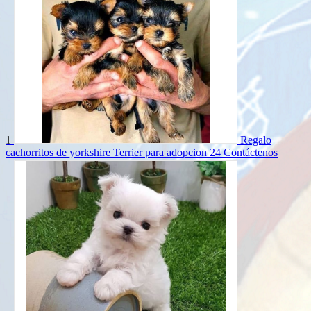
1
Regalo
cachorritos de yorkshire Terrier para adopcion 24
Contáctenos