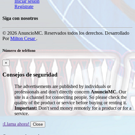
Iniciar sesión
Regístrate
Siga con nosotros
© 2026 AnuncioMC. Reservados todos los derechos. Desarrollado
Por
Milton Cesar
.
Número de teléfono
×
Consejos de seguridad
The advertisements are published by individuals or
professionals and don't directly concern
AnuncioMC
. Our
site is a channel for connecting people. So please check the
quality of the product or service before buying or renting it.
Important:
Don't send money remotely for a product or for a
service.
¡Llama ahora!
Close