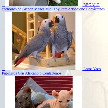
1
REGALO
cachorros de Bichon Maltes Mini Toy Para Adopcionc
Contáctenos
1
Loros Yaco
Papilleros Gris Africano p
Contáctenos