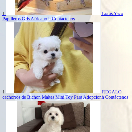
1
Loros Yaco
Papilleros Gris Africano h
Contáctenos
1
REGALO
cachorros de Bichon Maltes Mini Toy Para Adopcionh
Contáctenos