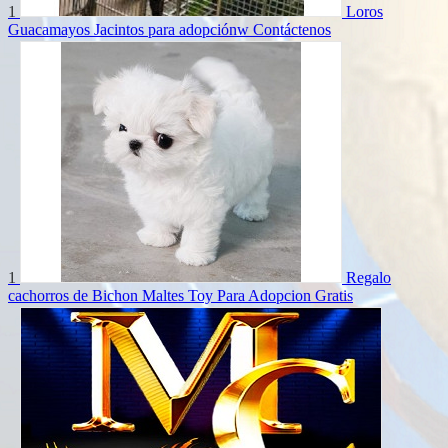
1
Loros
Guacamayos Jacintos para adopciónw
Contáctenos
1
Regalo
cachorros de Bichon Maltes Toy Para Adopcion
Gratis