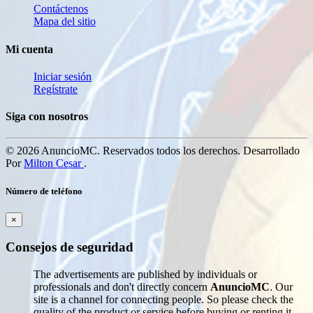
Contáctenos
Mapa del sitio
Mi cuenta
Iniciar sesión
Regístrate
Siga con nosotros
© 2026 AnuncioMC. Reservados todos los derechos. Desarrollado
Por
Milton Cesar
.
Número de teléfono
×
Consejos de seguridad
The advertisements are published by individuals or
professionals and don't directly concern
AnuncioMC
. Our
site is a channel for connecting people. So please check the
quality of the product or service before buying or renting it.