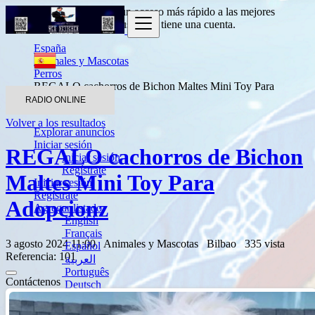
Entrada
para obtener un acceso más rápido a las mejores
ofertas.
Haga clic aquí
si usted no tiene una cuenta.
España
Animales y Mascotas
Perros
REGALO cachorros de Bichon Maltes Mini Toy Para
Adopcionz
RADIO ONLINE
Volver a los resultados
Explorar anuncios
Iniciar sesión
REGALO cachorros de Bichon
Iniciar sesión
Regístrate
Maltes Mini Toy Para
Iniciar sesión
Regístrate
Adopcionz
Agregar listado
English
Français
3 agosto 2024 11:00
Animales y Mascotas
Bilbao
335 vista
Español
Referencia: 101
العربية
Português
Contáctenos
Deutsch
Italiano
Türkçe