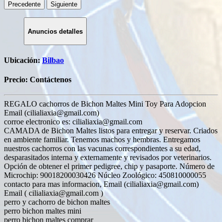
Precedente
Siguiente
Anuncios detalles
Ubicación:
Bilbao
Precio:
Contáctenos
REGALO cachorros de Bichon Maltes Mini Toy Para Adopcion
Email (
cilialiaxia@gmail.com
)
corroe electronico es:
cilialiaxia@gmail.com
CAMADA de Bichon Maltes listos para entregar y reservar. Criados
en ambiente familiar. Tenemos machos y hembras. Entregamos
nuestros cachorros con las vacunas correspondientes a su edad,
desparasitados interna y externamente y revisados por veterinarios.
Opción de obtener el primer pedigree, chip y pasaporte. Número de
Microchip: 90018200030426 Núcleo Zoológico: 450810000055
contacto para mas informacion, Email (
cilialiaxia@gmail.com
)
Email (
cilialiaxia@gmail.com
)
perro y cachorro de bichon maltes
perro bichon maltes mini
perro bichon maltes comprar