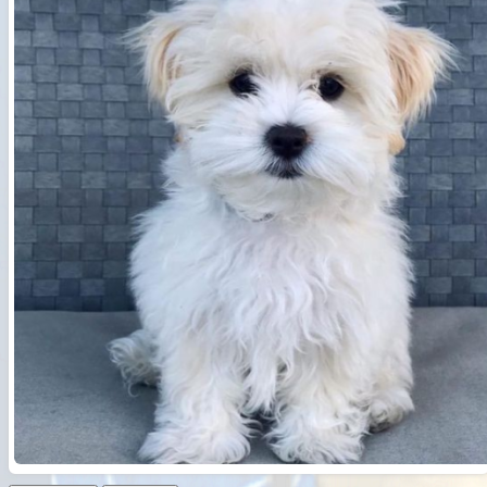
Русский
हिन्दी
বাংলা
简体中文
日本語
ไทย
Română
ქართული