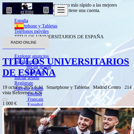
Entrada
para obtener un acceso más rápido a las mejores
ofertas.
Haga clic aquí
si usted no tiene una cuenta.
España
Smartphone y Tabletas
Teléfonos móviles
TITULOS UNIVERSITARIOS DE ESPAÑA
RADIO ONLINE
Volver a los resultados
Explorar anuncios
TITULOS UNIVERSITARIOS
Iniciar sesión
Iniciar sesión
DE ESPAÑA
Regístrate
Iniciar sesión
Regístrate
19 octubre 2025 6:44
Smartphone y Tabletas
Madrid Centro
214
Agregar listado
vista
Referencia: 626
English
Français
1 000 €
Español
العربية
Português
Deutsch
Italiano
Türkçe