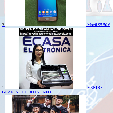
3
Movil S5
50 €
1
VENDO
GRANJAS DE BOTS
1 600 €