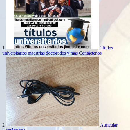
1
Titulos
universitarios maestrias doctorados y mas
Contáctenos
2
Auricular