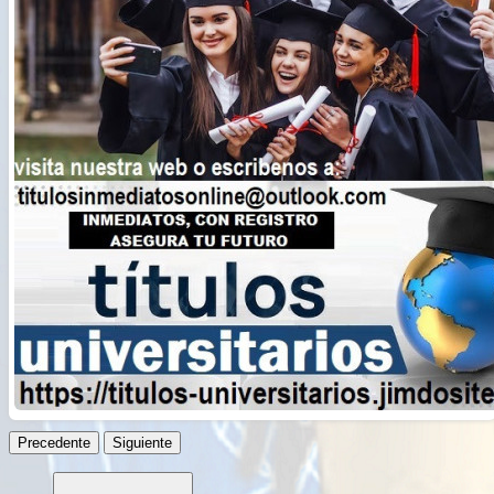
Русский
हिन्दी
বাংলা
简体中文
日本語
ไทย
Română
ქართული
Precedente
Siguiente