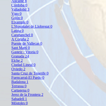
Alicante
8
Córdoba
0
Valladolid
3
Vigo
0
Gijón
0
Eixample
0
L'Hospitalet de Llobregat
0
Latina
0
Carabanchel
0
A Coruña
2
Puente de Vallecas
0
Sant Martí
0
Gasteiz / Vitoria
0
Granada
24
Elche
2
Ciudad Lineal
0
Oviedo
2
Santa Cruz de Tenerife
0
Fuencarral-El Pardo
0
Badalona
1
Terrassa
0
Cartagena
0
Jerez de la Frontera
2
Sabadell
1
Móstoles
0