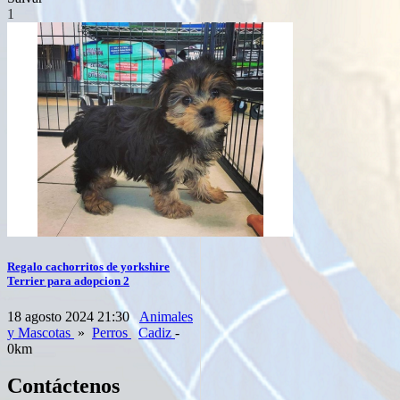
1
Regalo cachorritos de yorkshire
Terrier para adopcion 2
18 agosto 2024 21:30
Animales
y Mascotas
»
Perros
Cadiz
-
0km
Contáctenos