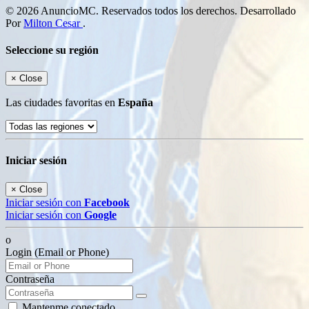
© 2026 AnuncioMC. Reservados todos los derechos. Desarrollado
Por
Milton Cesar
.
Seleccione su región
×
Close
Las ciudades favoritas en
España
Iniciar sesión
×
Close
Iniciar sesión con
Facebook
Iniciar sesión con
Google
o
Login (Email or Phone)
Contraseña
Mantenme conectado