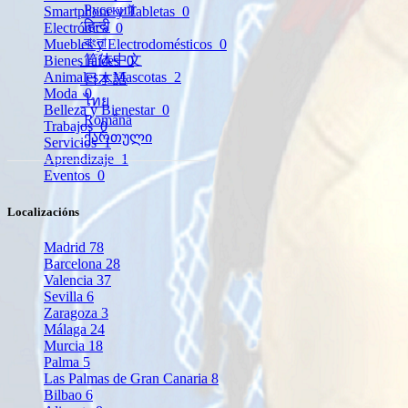
Русский
Smartphone y Tabletas
0
हिन्दी
Electrónica
0
বাংলা
Muebles y Electrodomésticos
0
简体中文
Bienes raíces
0
Animales y Mascotas
2
日本語
Moda
0
ไทย
Belleza y Bienestar
0
Română
Trabajos
0
ქართული
Servicios
1
Aprendizaje
1
Eventos
0
Localizacións
Madrid
78
Barcelona
28
Valencia
37
Sevilla
6
Zaragoza
3
Málaga
24
Murcia
18
Palma
5
Las Palmas de Gran Canaria
8
Bilbao
6