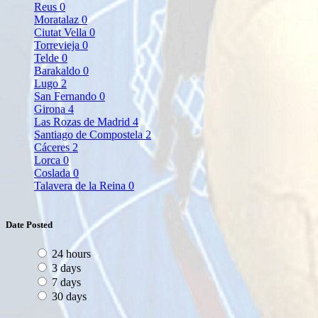
Reus
0
Moratalaz
0
Ciutat Vella
0
Torrevieja
0
Telde
0
Barakaldo
0
Lugo
2
San Fernando
0
Girona
4
Las Rozas de Madrid
4
Santiago de Compostela
2
Cáceres
2
Lorca
0
Coslada
0
Talavera de la Reina
0
Date Posted
24 hours
3 days
7 days
30 days