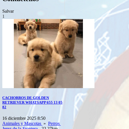
Salvar
1
CACHORROS DE GOLDEN
RETRIEVER WHATSAPP 655 13 05
82
16 diciembre 2025 8:50
Animales y Mascotas
»
Perros
Jerez de la Frontera
- 22.27km