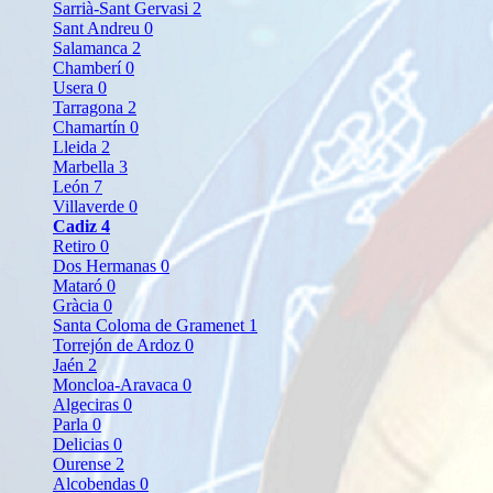
Sarrià-Sant Gervasi
2
Sant Andreu
0
Salamanca
2
Chamberí
0
Usera
0
Tarragona
2
Chamartín
0
Lleida
2
Marbella
3
León
7
Villaverde
0
Cadiz
4
Retiro
0
Dos Hermanas
0
Mataró
0
Gràcia
0
Santa Coloma de Gramenet
1
Torrejón de Ardoz
0
Jaén
2
Moncloa-Aravaca
0
Algeciras
0
Parla
0
Delicias
0
Ourense
2
Alcobendas
0