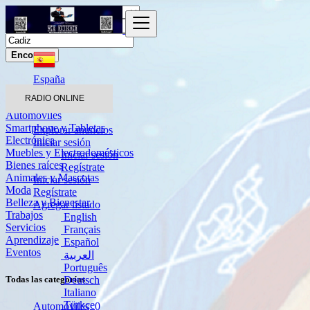
Encontrar
España
Cadiz
RADIO ONLINE
Automóviles
Smartphone y Tabletas
Explorar anuncios
Electrónica
Iniciar sesión
Muebles y Electrodomésticos
Iniciar sesión
Bienes raíces
Regístrate
Animales y Mascotas
Iniciar sesión
Moda
Regístrate
Belleza y Bienestar
Agregar listado
Trabajos
English
Servicios
Français
Aprendizaje
Español
Eventos
العربية
Português
Deutsch
Todas las categorías
Italiano
Türkçe
Automóviles
0