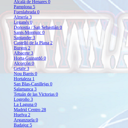
Alcalá de Henares
0
Pamplona
5
Fuenlabrada
0
Almería
3
Leganés
0
Donostia / San Sebastián
0
Sants-Montjuïc
0
Santander
3
Castelló de la Plana
2
Burgos
2
Albacete
3
Horta-Guinardó
0
Alcorcón
0
Getafe
3
Nou Barris
0
Hortaleza
1
San Blas-Canillejas
0
Salamanca
3
Tetuán de las Victorias
0
Logroño
3
La Laguna
0
Madrid Centro
28
Huelva
2
Arganzuela
0
Badajoz
5