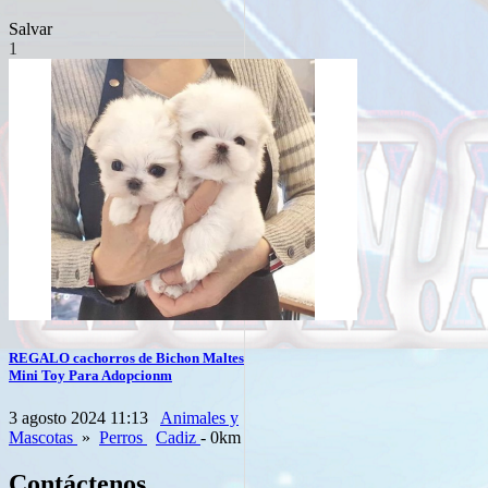
Salvar
1
REGALO cachorros de Bichon Maltes
Mini Toy Para Adopcionm
3 agosto 2024 11:13
Animales y
Mascotas
»
Perros
Cadiz
- 0km
Contáctenos