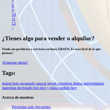
7
8
9
10
11
12
›
¿Tienes algo para vender o alquilar?
Venda sus productos y servicios en línea GRATIS. Es más fácil de lo que
piensas!
¡Empezar ahora!
Tags:
granja
bots
savannah
caracal
serval
cerrajeros
titulos
universitarios
maestrias
doctorado
bot
pico y placa quibdo hoy
Acerca de nosotros
Preguntas más frecuentes