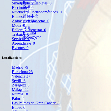
Русский
Smartphone y Tabletas
0
हिन्दी
Electrónica
0
বাংলা
Muebles y Electrodomésticos
0
简体中文
Bienes raíces
0
Animales y Mascotas
0
日本語
Moda
0
ไทย
Belleza y Bienestar
0
Română
Trabajos
0
ქართული
Servicios
0
Aprendizaje
0
Eventos
0
Localizacións
Madrid
79
Barcelona
28
Valencia
37
Sevilla
6
Zaragoza
3
Málaga
24
Murcia
18
Palma
5
Las Palmas de Gran Canaria
8
Bilbao
6