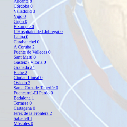
Alicante
8
Córdoba
0
Valladolid
3
Vigo
0
Gijón
0
Eixample
0
L'Hospitalet de Llobregat
0
Latina
0
Carabanchel
0
A Coruña
2
Puente de Vallecas
0
Sant Martí
0
Gasteiz / Vitoria
0
Granada
24
Elche
2
Ciudad Lineal
0
Oviedo
2
Santa Cruz de Tenerife
0
Fuencarral-El Pardo
0
Badalona
1
Terrassa
0
Cartagena
0
Jerez de la Frontera
2
Sabadell
1
Móstoles
0