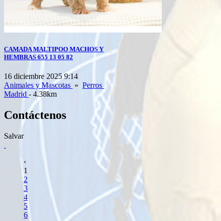
CAMADA MALTIPOO MACHOS Y
HEMBRAS 655 13 05 82
16 diciembre 2025 9:14
Animales y Mascotas
»
Perros
Madrid
- 4.38km
Contáctenos
Salvar
‹
1
2
3
4
5
6