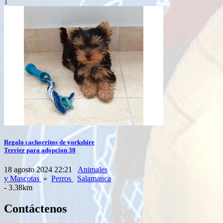
1
Regalo cachorritos de yorkshire
Terrier para adopcion 30
18 agosto 2024 22:21
Animales
y Mascotas
»
Perros
Salamanca
- 3.38km
Contáctenos