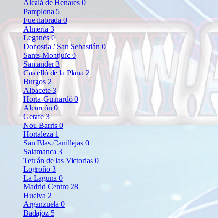
Alcalá de Henares
0
Pamplona
5
Fuenlabrada
0
Almería
3
Leganés
0
Donostia / San Sebastián
0
Sants-Montjuïc
0
Santander
3
Castelló de la Plana
2
Burgos
2
Albacete
3
Horta-Guinardó
0
Alcorcón
0
Getafe
3
Nou Barris
0
Hortaleza
1
San Blas-Canillejas
0
Salamanca
3
Tetuán de las Victorias
0
Logroño
3
La Laguna
0
Madrid Centro
28
Huelva
2
Arganzuela
0
Badajoz
5