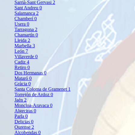
Sarrià-Sant Gervasi
2
Sant Andreu
0
Salamanca
2
Chamberí
0
Usera
0
Tarragona
2
Chamartín
0
Lleida
2
Marbella
3
León
7
Villaverde
0
Cadiz
4
Retiro
0
Dos Hermanas
0
Mataró
0
Gràcia
0
Santa Coloma de Gramenet
1
Torrejón de Ardoz
0
Jaén
2
Moncloa-Aravaca
0
Algeciras
0
Parla
0
Delicias
0
Ourense
2
Alcobendas
0