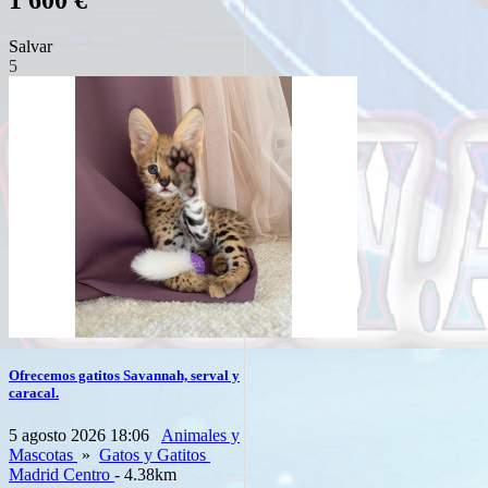
1 600 €
Salvar
5
Ofrecemos gatitos Savannah, serval y
caracal.
5 agosto 2026 18:06
Animales y
Mascotas
»
Gatos y Gatitos
Madrid Centro
- 4.38km