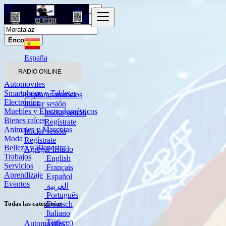
Encontrar
España
Moratalaz
RADIO ONLINE
Automóviles
Smartphone y Tabletas
Explorar anuncios
Electrónica
Iniciar sesión
Muebles y Electrodomésticos
Iniciar sesión
Bienes raíces
Regístrate
Animales y Mascotas
Iniciar sesión
Moda
Regístrate
Belleza y Bienestar
Agregar listado
Trabajos
English
Servicios
Français
Aprendizaje
Español
Eventos
العربية
Português
Deutsch
Todas las categorías
Italiano
Türkçe
Automóviles
0