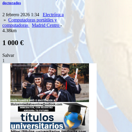
doctorados
2 febrero 2026 1:34
Electrónica
»
Computadoras portátiles y
computadoras
Madrid Centro
-
4.38km
1 000 €
Salvar
1