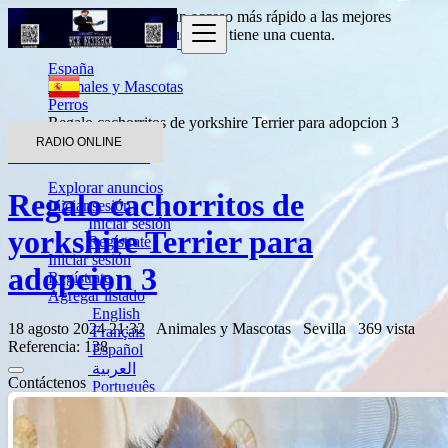
Entrada
para obtener un acceso más rápido a las mejores
ofertas.
Haga clic aquí
si usted no tiene una cuenta.
España
Animales y Mascotas
Perros
Regalo cachorritos de yorkshire Terrier para adopcion 3
RADIO ONLINE
Volver a los resultados
Explorar anuncios
Regalo cachorritos de
Iniciar sesión
Iniciar sesión
yorkshire Terrier para
Regístrate
Iniciar sesión
adopcion 3
Regístrate
Agregar listado
English
18 agosto 2024 21:32
Animales y Mascotas
Sevilla
369 vista
Français
Referencia: 138
Español
العربية
Contáctenos
Português
Deutsch
Italiano
Türkçe