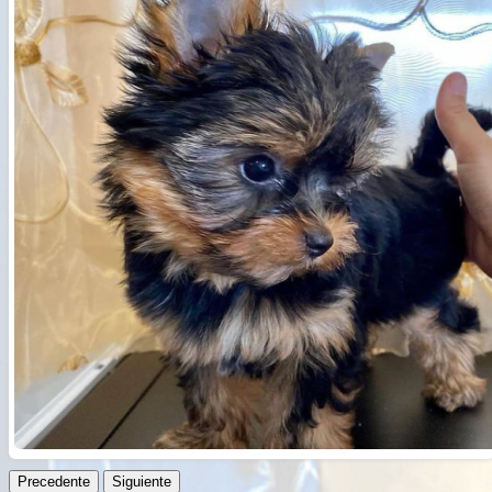
Русский
हिन्दी
বাংলা
简体中文
日本語
ไทย
Română
ქართული
Precedente
Siguiente