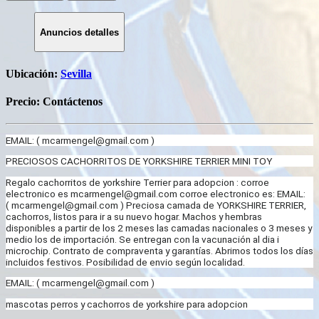
Anuncios detalles
Ubicación:
Sevilla
Precio:
Contáctenos
EMAIL: (
mcarmengel@gmail.com
)
PRECIOSOS CACHORRITOS DE YORKSHIRE TERRIER MINI TOY
Regalo cachorritos de yorkshire Terrier para adopcion : corroe
electronico es
mcarmengel@gmail.com
corroe electronico es: EMAIL:
(
mcarmengel@gmail.com
) Preciosa camada de YORKSHIRE TERRIER,
cachorros, listos para ir a su nuevo hogar. Machos y hembras
disponibles a partir de los 2 meses las camadas nacionales o 3 meses y
medio los de importación. Se entregan con la vacunación al dia i
microchip. Contrato de compraventa y garantías. Abrimos todos los días
incluidos festivos. Posibilidad de envio según localidad.
EMAIL: (
mcarmengel@gmail.com
)
mascotas perros y cachorros de yorkshire para adopcion