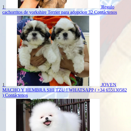
1
Regalo
cachorritos de yorkshire Terrier para adopcion 32
Contáctenos
1
JOVEN
MACHO Y HEMBRA SHI TZU ! WHATSAPP ( +34 655130582
)
Contáctenos