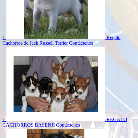
1
Regalo
Cachorros de Jack Russell Terrier
Contáctenos
1
REGALO
CACHORROS BASENJI
Contáctenos