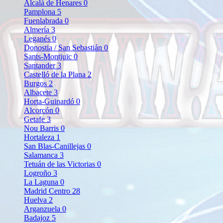
Alcalá de Henares
0
Pamplona
5
Fuenlabrada
0
Almería
3
Leganés
0
Donostia / San Sebastián
0
Sants-Montjuïc
0
Santander
3
Castelló de la Plana
2
Burgos
2
Albacete
3
Horta-Guinardó
0
Alcorcón
0
Getafe
3
Nou Barris
0
Hortaleza
1
San Blas-Canillejas
0
Salamanca
3
Tetuán de las Victorias
0
Logroño
3
La Laguna
0
Madrid Centro
28
Huelva
2
Arganzuela
0
Badajoz
5