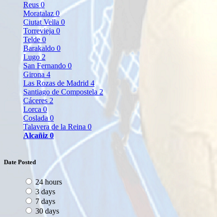
Reus
0
Moratalaz
0
Ciutat Vella
0
Torrevieja
0
Telde
0
Barakaldo
0
Lugo
2
San Fernando
0
Girona
4
Las Rozas de Madrid
4
Santiago de Compostela
2
Cáceres
2
Lorca
0
Coslada
0
Talavera de la Reina
0
Alcañiz
0
Date Posted
24 hours
3 days
7 days
30 days