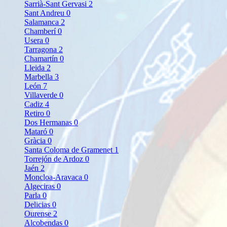
Sarrià-Sant Gervasi
2
Sant Andreu
0
Salamanca
2
Chamberí
0
Usera
0
Tarragona
2
Chamartín
0
Lleida
2
Marbella
3
León
7
Villaverde
0
Cadiz
4
Retiro
0
Dos Hermanas
0
Mataró
0
Gràcia
0
Santa Coloma de Gramenet
1
Torrejón de Ardoz
0
Jaén
2
Moncloa-Aravaca
0
Algeciras
0
Parla
0
Delicias
0
Ourense
2
Alcobendas
0