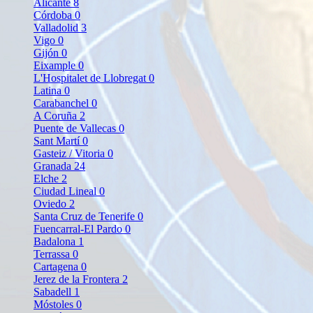
Alicante
8
Córdoba
0
Valladolid
3
Vigo
0
Gijón
0
Eixample
0
L'Hospitalet de Llobregat
0
Latina
0
Carabanchel
0
A Coruña
2
Puente de Vallecas
0
Sant Martí
0
Gasteiz / Vitoria
0
Granada
24
Elche
2
Ciudad Lineal
0
Oviedo
2
Santa Cruz de Tenerife
0
Fuencarral-El Pardo
0
Badalona
1
Terrassa
0
Cartagena
0
Jerez de la Frontera
2
Sabadell
1
Móstoles
0