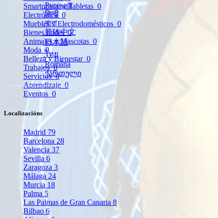
Русский
Smartphone y Tabletas
0
हिन्दी
Electrónica
0
বাংলা
Muebles y Electrodomésticos
0
简体中文
Bienes raíces
0
Animales y Mascotas
0
日本語
Moda
0
ไทย
Belleza y Bienestar
0
Română
Trabajos
0
ქართული
Servicios
0
Aprendizaje
0
Eventos
0
Localizacións
Madrid
79
Barcelona
28
Valencia
37
Sevilla
6
Zaragoza
3
Málaga
24
Murcia
18
Palma
5
Las Palmas de Gran Canaria
8
Bilbao
6