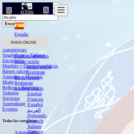
Encontrar
España
Alcañiz
RADIO ONLINE
Automóviles
Smartphone y Tabletas
Explorar anuncios
Electrónica
Iniciar sesión
Muebles y Electrodomésticos
Iniciar sesión
Bienes raíces
Regístrate
Animales y Mascotas
Iniciar sesión
Moda
Regístrate
Belleza y Bienestar
Agregar listado
Trabajos
English
Servicios
Français
Aprendizaje
Español
Eventos
العربية
Português
Deutsch
Todas las categorías
Italiano
Türkçe
Automóviles
0