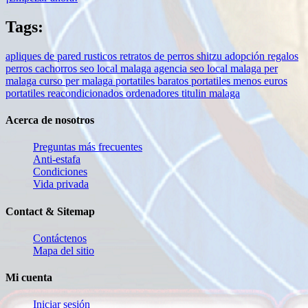
Tags:
apliques de pared rusticos
retratos de perros
shitzu
adopción
regalos
perros
cachorros
seo local malaga
agencia seo local malaga
per
malaga
curso per malaga
portatiles baratos
portatiles menos euros
portatiles reacondicionados
ordenadores
titulin malaga
Acerca de nosotros
Preguntas más frecuentes
Anti-estafa
Condiciones
Vida privada
Contact & Sitemap
Contáctenos
Mapa del sitio
Mi cuenta
Iniciar sesión