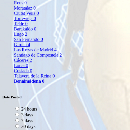
Reus
0
Moratalaz
0
Ciutat Vella
0
Torrevieja
0
Telde
0
Barakaldo
0
Lugo
2
San Fernando
0
Girona
4
Las Rozas de Madrid
4
Santiago de Compostela
2
Cáceres
2
Lorca
0
Coslada
0
Talavera de la Reina
0
Benalmádena
0
Date Posted
24 hours
3 days
7 days
30 days