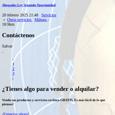
Abogados Ley Segunda Oportunidad
20 febrero 2025 21:48
Servicios
»
Otros servicios
Málaga
-
18.9km
Contáctenos
Salvar
‹
1
2
3
›
¿Tienes algo para vender o alquilar?
Venda sus productos y servicios en línea GRATIS. Es más fácil de lo que
piensas!
¡Empezar ahora!