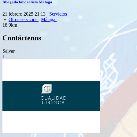
Abogado laboralista Málaga
21 febrero 2025 21:13
Servicios
»
Otros servicios
Málaga
-
18.9km
Contáctenos
Salvar
1