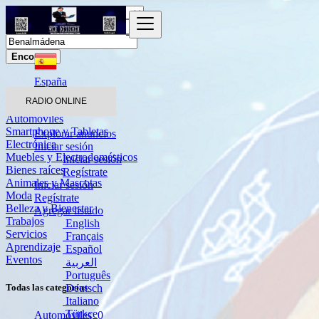
Encontrar
España
Benalmádena
RADIO ONLINE
Automóviles
Smartphone y Tabletas
Explorar anuncios
Electrónica
Iniciar sesión
Muebles y Electrodomésticos
Iniciar sesión
Bienes raíces
Regístrate
Animales y Mascotas
Iniciar sesión
Moda
Regístrate
Belleza y Bienestar
Agregar listado
Trabajos
English
Servicios
Français
Aprendizaje
Español
Eventos
العربية
Português
Deutsch
Todas las categorías
Italiano
Türkçe
Automóviles
0