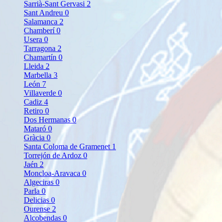
Sarrià-Sant Gervasi
2
Sant Andreu
0
Salamanca
2
Chamberí
0
Usera
0
Tarragona
2
Chamartín
0
Lleida
2
Marbella
3
León
7
Villaverde
0
Cadiz
4
Retiro
0
Dos Hermanas
0
Mataró
0
Gràcia
0
Santa Coloma de Gramenet
1
Torrejón de Ardoz
0
Jaén
2
Moncloa-Aravaca
0
Algeciras
0
Parla
0
Delicias
0
Ourense
2
Alcobendas
0