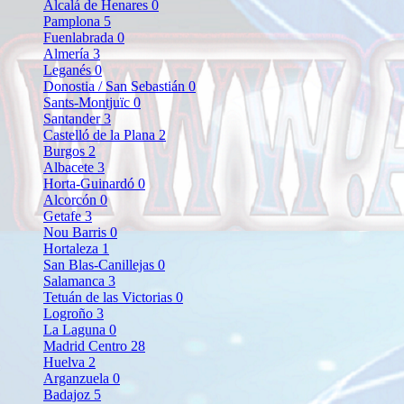
Alcalá de Henares
0
Pamplona
5
Fuenlabrada
0
Almería
3
Leganés
0
Donostia / San Sebastián
0
Sants-Montjuïc
0
Santander
3
Castelló de la Plana
2
Burgos
2
Albacete
3
Horta-Guinardó
0
Alcorcón
0
Getafe
3
Nou Barris
0
Hortaleza
1
San Blas-Canillejas
0
Salamanca
3
Tetuán de las Victorias
0
Logroño
3
La Laguna
0
Madrid Centro
28
Huelva
2
Arganzuela
0
Badajoz
5