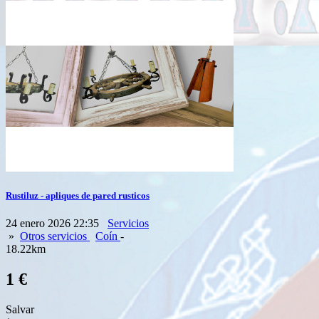
Rustiluz - apliques de pared rusticos
24 enero 2026 22:35
Servicios
»
Otros servicios
Coín
-
18.22km
1 €
Salvar