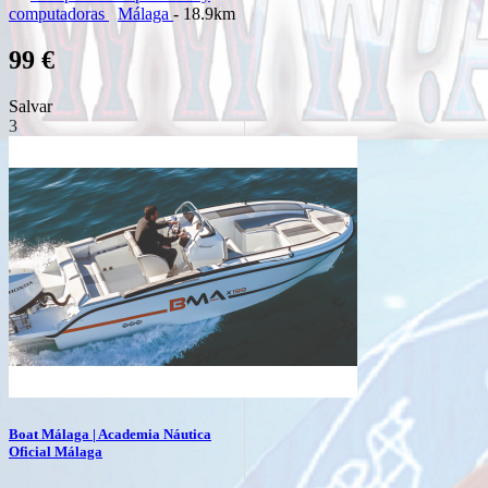
computadoras
Málaga
- 18.9km
99 €
Salvar
3
Boat Málaga | Academia Náutica
Oficial Málaga