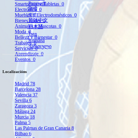
Русский
Smartphone y Tabletas
0
हिन्दी
Electrónica
0
বাংলা
Muebles y Electrodomésticos
0
简体中文
Bienes raíces
0
Animales y Mascotas
0
日本語
Moda
0
ไทย
Belleza y Bienestar
0
Română
Trabajos
0
ქართული
Servicios
0
Aprendizaje
0
Eventos
0
Localizacións
Madrid
78
Barcelona
28
Valencia
37
Sevilla
6
Zaragoza
3
Málaga
24
Murcia
18
Palma
5
Las Palmas de Gran Canaria
8
Bilbao
6