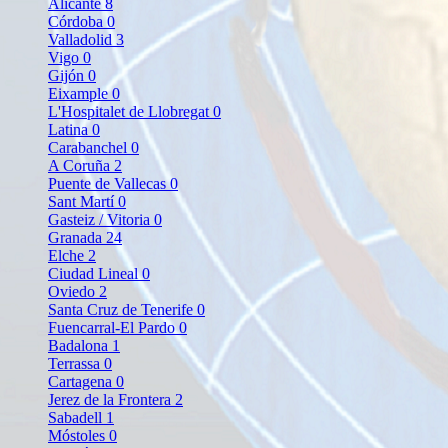
Alicante
8
Córdoba
0
Valladolid
3
Vigo
0
Gijón
0
Eixample
0
L'Hospitalet de Llobregat
0
Latina
0
Carabanchel
0
A Coruña
2
Puente de Vallecas
0
Sant Martí
0
Gasteiz / Vitoria
0
Granada
24
Elche
2
Ciudad Lineal
0
Oviedo
2
Santa Cruz de Tenerife
0
Fuencarral-El Pardo
0
Badalona
1
Terrassa
0
Cartagena
0
Jerez de la Frontera
2
Sabadell
1
Móstoles
0