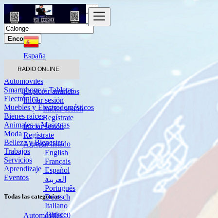
Encontrar
España
Calonge
RADIO ONLINE
Automóviles
Smartphone y Tabletas
Explorar anuncios
Electrónica
Iniciar sesión
Muebles y Electrodomésticos
Iniciar sesión
Bienes raíces
Regístrate
Animales y Mascotas
Iniciar sesión
Moda
Regístrate
Belleza y Bienestar
Agregar listado
Trabajos
English
Servicios
Français
Aprendizaje
Español
Eventos
العربية
Português
Deutsch
Todas las categorías
Italiano
Türkçe
Automóviles
0