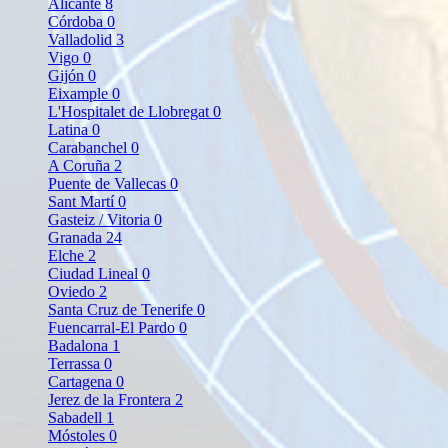
Alicante
8
Córdoba
0
Valladolid
3
Vigo
0
Gijón
0
Eixample
0
L'Hospitalet de Llobregat
0
Latina
0
Carabanchel
0
A Coruña
2
Puente de Vallecas
0
Sant Martí
0
Gasteiz / Vitoria
0
Granada
24
Elche
2
Ciudad Lineal
0
Oviedo
2
Santa Cruz de Tenerife
0
Fuencarral-El Pardo
0
Badalona
1
Terrassa
0
Cartagena
0
Jerez de la Frontera
2
Sabadell
1
Móstoles
0