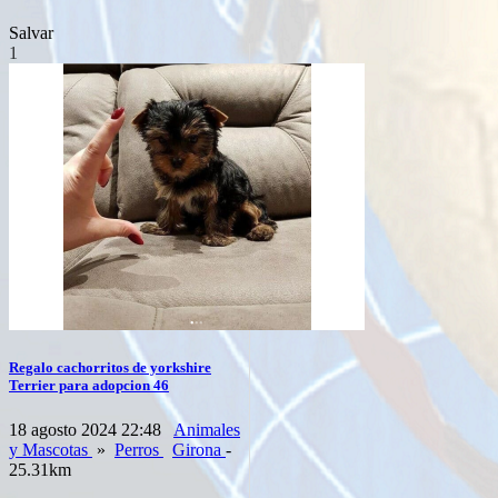
Salvar
1
Regalo cachorritos de yorkshire
Terrier para adopcion 46
18 agosto 2024 22:48
Animales
y Mascotas
»
Perros
Girona
-
25.31km