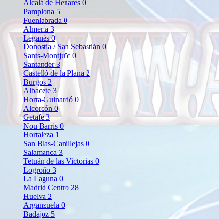
Alcalá de Henares
0
Pamplona
5
Fuenlabrada
0
Almería
3
Leganés
0
Donostia / San Sebastián
0
Sants-Montjuïc
0
Santander
3
Castelló de la Plana
2
Burgos
2
Albacete
3
Horta-Guinardó
0
Alcorcón
0
Getafe
3
Nou Barris
0
Hortaleza
1
San Blas-Canillejas
0
Salamanca
3
Tetuán de las Victorias
0
Logroño
3
La Laguna
0
Madrid Centro
28
Huelva
2
Arganzuela
0
Badajoz
5