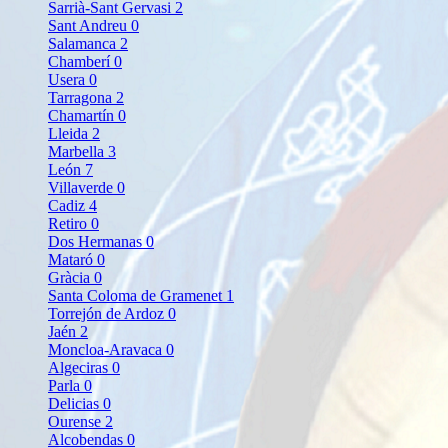
Sarrià-Sant Gervasi
2
Sant Andreu
0
Salamanca
2
Chamberí
0
Usera
0
Tarragona
2
Chamartín
0
Lleida
2
Marbella
3
León
7
Villaverde
0
Cadiz
4
Retiro
0
Dos Hermanas
0
Mataró
0
Gràcia
0
Santa Coloma de Gramenet
1
Torrejón de Ardoz
0
Jaén
2
Moncloa-Aravaca
0
Algeciras
0
Parla
0
Delicias
0
Ourense
2
Alcobendas
0