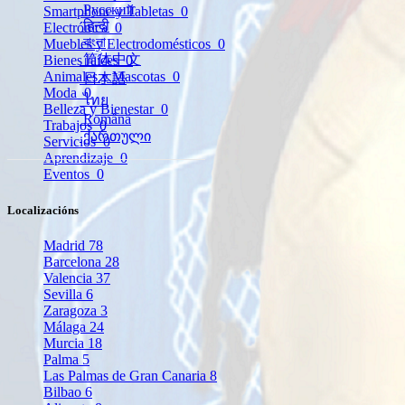
Русский
Smartphone y Tabletas
0
हिन्दी
Electrónica
0
বাংলা
Muebles y Electrodomésticos
0
简体中文
Bienes raíces
0
Animales y Mascotas
0
日本語
Moda
0
ไทย
Belleza y Bienestar
0
Română
Trabajos
0
ქართული
Servicios
0
Aprendizaje
0
Eventos
0
Localizacións
Madrid
78
Barcelona
28
Valencia
37
Sevilla
6
Zaragoza
3
Málaga
24
Murcia
18
Palma
5
Las Palmas de Gran Canaria
8
Bilbao
6