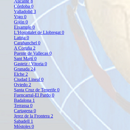
Alicante
8
Córdoba
0
Valladolid
3
Vigo
0
Gijón
0
Eixample
0
L'Hospitalet de Llobregat
0
Latina
0
Carabanchel
0
A Coruña
2
Puente de Vallecas
0
Sant Martí
0
Gasteiz / Vitoria
0
Granada
24
Elche
2
Ciudad Lineal
0
Oviedo
2
Santa Cruz de Tenerife
0
Fuencarral-El Pardo
0
Badalona
1
Terrassa
0
Cartagena
0
Jerez de la Frontera
2
Sabadell
1
Móstoles
0