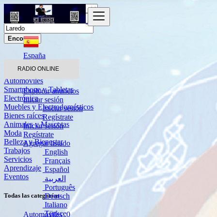
Encontrar
España
Laredo
RADIO ONLINE
Automóviles
Smartphone y Tabletas
Explorar anuncios
Electrónica
Iniciar sesión
Muebles y Electrodomésticos
Iniciar sesión
Bienes raíces
Regístrate
Animales y Mascotas
Iniciar sesión
Moda
Regístrate
Belleza y Bienestar
Agregar listado
Trabajos
English
Servicios
Français
Aprendizaje
Español
Eventos
العربية
Português
Deutsch
Todas las categorías
Italiano
Türkçe
Automóviles
0