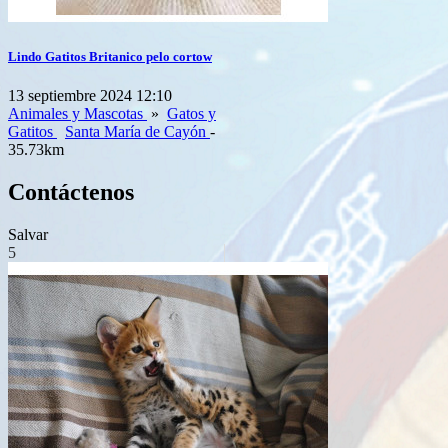
Lindo Gatitos Britanico pelo cortow
13 septiembre 2024 12:10
Animales y Mascotas
»
Gatos y
Gatitos
Santa María de Cayón
-
35.73km
Contáctenos
Salvar
5