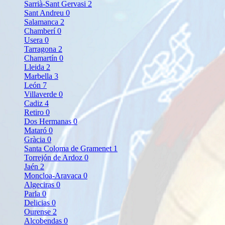
Sarrià-Sant Gervasi
2
Sant Andreu
0
Salamanca
2
Chamberí
0
Usera
0
Tarragona
2
Chamartín
0
Lleida
2
Marbella
3
León
7
Villaverde
0
Cadiz
4
Retiro
0
Dos Hermanas
0
Mataró
0
Gràcia
0
Santa Coloma de Gramenet
1
Torrejón de Ardoz
0
Jaén
2
Moncloa-Aravaca
0
Algeciras
0
Parla
0
Delicias
0
Ourense
2
Alcobendas
0