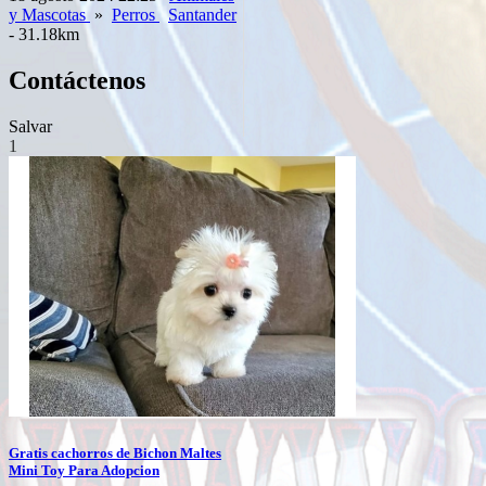
y Mascotas
»
Perros
Santander
- 31.18km
Contáctenos
Salvar
1
Gratis cachorros de Bichon Maltes
Mini Toy Para Adopcion