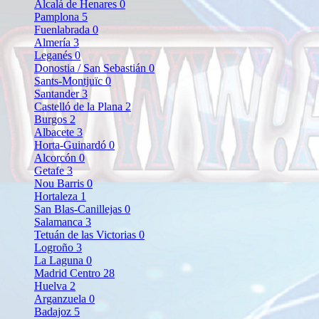
Alcalá de Henares
0
Pamplona
5
Fuenlabrada
0
Almería
3
Leganés
0
Donostia / San Sebastián
0
Sants-Montjuïc
0
Santander
3
Castelló de la Plana
2
Burgos
2
Albacete
3
Horta-Guinardó
0
Alcorcón
0
Getafe
3
Nou Barris
0
Hortaleza
1
San Blas-Canillejas
0
Salamanca
3
Tetuán de las Victorias
0
Logroño
3
La Laguna
0
Madrid Centro
28
Huelva
2
Arganzuela
0
Badajoz
5