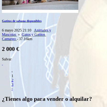
Gatitos de sabana disponibles
6 mayo 2025 21:10
Animales y
Mascotas
»
Gatos y Gatitos
Camargo
- 37.16km
2 000 €
Salvar
‹
1
2
3
›
¿Tienes algo para vender o alquilar?