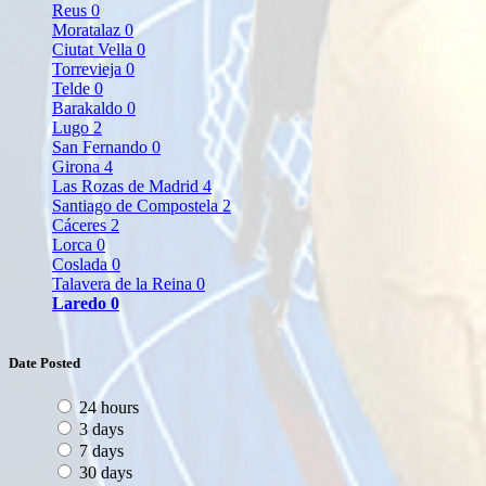
Reus
0
Moratalaz
0
Ciutat Vella
0
Torrevieja
0
Telde
0
Barakaldo
0
Lugo
2
San Fernando
0
Girona
4
Las Rozas de Madrid
4
Santiago de Compostela
2
Cáceres
2
Lorca
0
Coslada
0
Talavera de la Reina
0
Laredo
0
Date Posted
24 hours
3 days
7 days
30 days