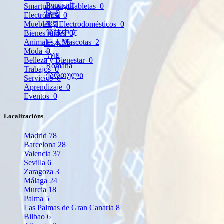
Русский
Smartphone y Tabletas
0
हिन्दी
Electrónica
0
বাংলা
Muebles y Electrodomésticos
0
简体中文
Bienes raíces
0
Animales y Mascotas
2
日本語
Moda
0
ไทย
Belleza y Bienestar
0
Română
Trabajos
0
ქართული
Servicios
0
Aprendizaje
0
Eventos
0
Localizacións
Madrid
78
Barcelona
28
Valencia
37
Sevilla
6
Zaragoza
3
Málaga
24
Murcia
18
Palma
5
Las Palmas de Gran Canaria
8
Bilbao
6