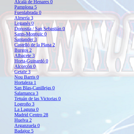
Alcalá de Henares
0
Pamplona
5
Fuenlabrada
0
Almería
3
Leganés
0
Donostia / San Sebastián
0
Sants-Montjuïc
0
Santander
3
Castelló de la Plana
2
Burgos
2
Albacete
3
Horta-Guinardó
0
Alcorcón
0
Getafe
3
Nou Barris
0
Hortaleza
1
San Blas-Canillejas
0
Salamanca
3
Tetuán de las Victorias
0
Logroño
3
La Laguna
0
Madrid Centro
28
Huelva
2
Arganzuela
0
Badajoz
5