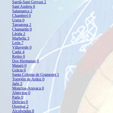
Sarrià-Sant Gervasi
2
Sant Andreu
0
Salamanca
2
Chamberí
0
Usera
0
Tarragona
2
Chamartín
0
Lleida
2
Marbella
3
León
7
Villaverde
0
Cadiz
4
Retiro
0
Dos Hermanas
0
Mataró
0
Gràcia
0
Santa Coloma de Gramenet
1
Torrejón de Ardoz
0
Jaén
2
Moncloa-Aravaca
0
Algeciras
0
Parla
0
Delicias
0
Ourense
2
Alcobendas
0