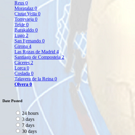
Reus
0
Moratalaz
0
Ciutat Vella
0
Torrevieja
0
Telde
0
Barakaldo
0
Lugo
2
San Fernando
0
Girona
4
Las Rozas de Madrid
4
Santiago de Compostela
2
Cáceres
2
Lorca
0
Coslada
0
Talavera de la Reina
0
Olvera
0
Date Posted
24 hours
3 days
7 days
30 days