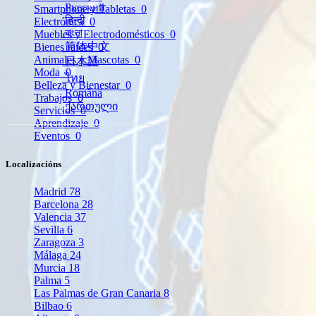
Русский
Smartphone y Tabletas
0
हिन्दी
Electrónica
0
বাংলা
Muebles y Electrodomésticos
0
简体中文
Bienes raíces
0
Animales y Mascotas
0
日本語
Moda
0
ไทย
Belleza y Bienestar
0
Română
Trabajos
0
ქართული
Servicios
0
Aprendizaje
0
Eventos
0
Localizacións
Madrid
78
Barcelona
28
Valencia
37
Sevilla
6
Zaragoza
3
Málaga
24
Murcia
18
Palma
5
Las Palmas de Gran Canaria
8
Bilbao
6