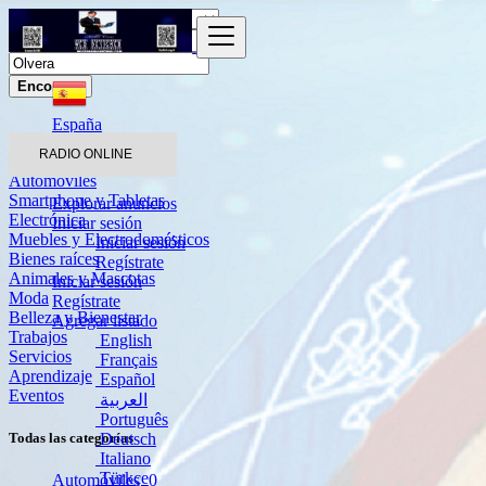
Encontrar
España
Olvera
RADIO ONLINE
Automóviles
Smartphone y Tabletas
Explorar anuncios
Electrónica
Iniciar sesión
Muebles y Electrodomésticos
Iniciar sesión
Bienes raíces
Regístrate
Animales y Mascotas
Iniciar sesión
Moda
Regístrate
Belleza y Bienestar
Agregar listado
Trabajos
English
Servicios
Français
Aprendizaje
Español
Eventos
العربية
Português
Deutsch
Todas las categorías
Italiano
Türkçe
Automóviles
0