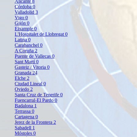
Alicante
8
Córdoba
0
Valladolid
3
Vigo
0
Gijón
0
Eixample
0
L'Hospitalet de Llobregat
0
Latina
0
Carabanchel
0
A Coruña
2
Puente de Vallecas
0
Sant Martí
0
Gasteiz / Vitoria
0
Granada
24
Elche
2
Ciudad Lineal
0
Oviedo
2
Santa Cruz de Tenerife
0
Fuencarral-El Pardo
0
Badalona
1
Terrassa
0
Cartagena
0
Jerez de la Frontera
2
Sabadell
1
Móstoles
0