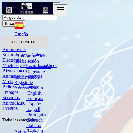
Encontrar
España
Puigcerdà
RADIO ONLINE
Automóviles
Smartphone y Tabletas
Explorar anuncios
Electrónica
Iniciar sesión
Muebles y Electrodomésticos
Iniciar sesión
Bienes raíces
Regístrate
Animales y Mascotas
Iniciar sesión
Moda
Regístrate
Belleza y Bienestar
Agregar listado
Trabajos
English
Servicios
Français
Aprendizaje
Español
Eventos
العربية
Português
Deutsch
Todas las categorías
Italiano
Türkçe
Automóviles
0