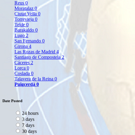
Reus
0
Moratalaz
0
Ciutat Vella
0
Torrevieja
0
Telde
0
Barakaldo
0
Lugo
2
San Fernando
0
Girona
4
Las Rozas de Madrid
4
Santiago de Compostela
2
Cáceres
2
Lorca
0
Coslada
0
Talavera de la Reina
0
Puigcerdà
0
Date Posted
24 hours
3 days
7 days
30 days