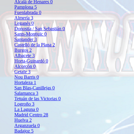
Alcalá de Henares
0
Pamplona
5
Fuenlabrada
0
Almería
3
Leganés
0
Donostia / San Sebastián
0
Sants-Montjuïc
0
Santander
3
Castelló de la Plana
2
Burgos
2
Albacete
3
Horta-Guinardó
0
Alcorcón
0
Getafe
3
Nou Barris
0
Hortaleza
1
San Blas-Canillejas
0
Salamanca
3
Tetuán de las Victorias
0
Logroño
3
La Laguna
0
Madrid Centro
28
Huelva
2
Arganzuela
0
Badajoz
5