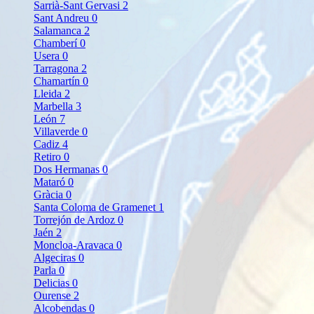
Sarrià-Sant Gervasi
2
Sant Andreu
0
Salamanca
2
Chamberí
0
Usera
0
Tarragona
2
Chamartín
0
Lleida
2
Marbella
3
León
7
Villaverde
0
Cadiz
4
Retiro
0
Dos Hermanas
0
Mataró
0
Gràcia
0
Santa Coloma de Gramenet
1
Torrejón de Ardoz
0
Jaén
2
Moncloa-Aravaca
0
Algeciras
0
Parla
0
Delicias
0
Ourense
2
Alcobendas
0