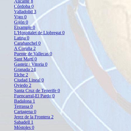
Alicante
8
Córdoba
0
Valladolid
3
Vigo
0
Gijón
0
Eixample
0
L'Hospitalet de Llobregat
0
Latina
0
Carabanchel
0
A Coruña
2
Puente de Vallecas
0
Sant Martí
0
Gasteiz / Vitoria
0
Granada
24
Elche
2
Ciudad Lineal
0
Oviedo
2
Santa Cruz de Tenerife
0
Fuencarral-El Pardo
0
Badalona
1
Terrassa
0
Cartagena
0
Jerez de la Frontera
2
Sabadell
1
Móstoles
0