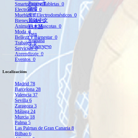
Русский
Smartphone y Tabletas
0
हिन्दी
Electrónica
0
বাংলা
Muebles y Electrodomésticos
0
简体中文
Bienes raíces
0
Animales y Mascotas
0
日本語
Moda
0
ไทย
Belleza y Bienestar
0
Română
Trabajos
0
ქართული
Servicios
0
Aprendizaje
0
Eventos
0
Localizacións
Madrid
78
Barcelona
28
Valencia
37
Sevilla
6
Zaragoza
3
Málaga
24
Murcia
18
Palma
5
Las Palmas de Gran Canaria
8
Bilbao
6