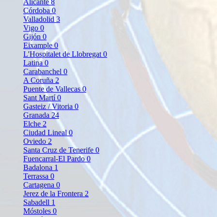
Alicante
8
Córdoba
0
Valladolid
3
Vigo
0
Gijón
0
Eixample
0
L'Hospitalet de Llobregat
0
Latina
0
Carabanchel
0
A Coruña
2
Puente de Vallecas
0
Sant Martí
0
Gasteiz / Vitoria
0
Granada
24
Elche
2
Ciudad Lineal
0
Oviedo
2
Santa Cruz de Tenerife
0
Fuencarral-El Pardo
0
Badalona
1
Terrassa
0
Cartagena
0
Jerez de la Frontera
2
Sabadell
1
Móstoles
0