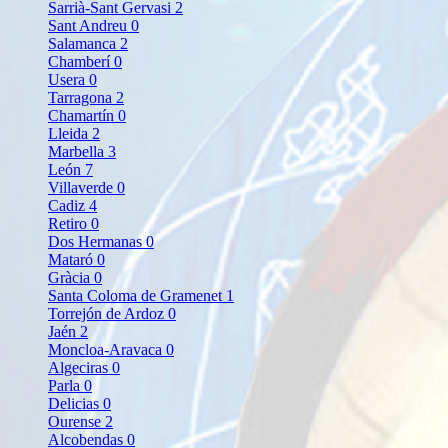
Sarrià-Sant Gervasi
2
Sant Andreu
0
Salamanca
2
Chamberí
0
Usera
0
Tarragona
2
Chamartín
0
Lleida
2
Marbella
3
León
7
Villaverde
0
Cadiz
4
Retiro
0
Dos Hermanas
0
Mataró
0
Gràcia
0
Santa Coloma de Gramenet
1
Torrejón de Ardoz
0
Jaén
2
Moncloa-Aravaca
0
Algeciras
0
Parla
0
Delicias
0
Ourense
2
Alcobendas
0