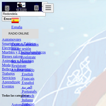
Encontrar
España
Redondela
RADIO ONLINE
Automóviles
Smartphone y Tabletas
Explorar anuncios
Electrónica
Iniciar sesión
Muebles y Electrodomésticos
Iniciar sesión
Bienes raíces
Regístrate
Animales y Mascotas
Iniciar sesión
Moda
Regístrate
Belleza y Bienestar
Agregar listado
Trabajos
English
Servicios
Français
Aprendizaje
Español
Eventos
العربية
Português
Deutsch
Todas las categorías
Italiano
Türkçe
Automóviles
0