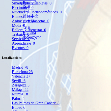
Русский
Smartphone y Tabletas
0
हिन्दी
Electrónica
0
বাংলা
Muebles y Electrodomésticos
0
简体中文
Bienes raíces
0
Animales y Mascotas
0
日本語
Moda
0
ไทย
Belleza y Bienestar
0
Română
Trabajos
0
ქართული
Servicios
0
Aprendizaje
0
Eventos
0
Localizacións
Madrid
78
Barcelona
28
Valencia
37
Sevilla
6
Zaragoza
3
Málaga
24
Murcia
18
Palma
5
Las Palmas de Gran Canaria
8
Bilbao
6