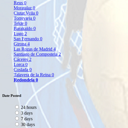
Reus
0
Moratalaz
0
Ciutat Vella
0
Torrevieja
0
Telde
0
Barakaldo
0
Lugo
2
San Fernando
0
Girona
4
Las Rozas de Madrid
4
Santiago de Compostela
2
Cáceres
2
Lorca
0
Coslada
0
Talavera de la Reina
0
Redondela
0
Date Posted
24 hours
3 days
7 days
30 days