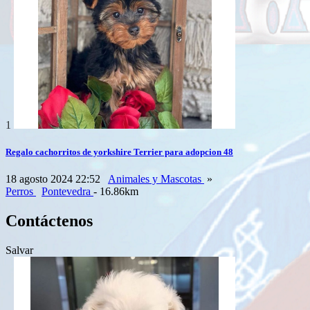
1
Regalo cachorritos de yorkshire Terrier para adopcion 48
18 agosto 2024 22:52
Animales y Mascotas
»
Perros
Pontevedra
- 16.86km
Contáctenos
Salvar