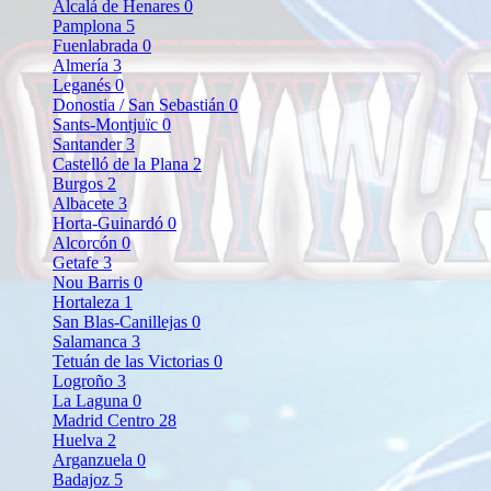
Alcalá de Henares
0
Pamplona
5
Fuenlabrada
0
Almería
3
Leganés
0
Donostia / San Sebastián
0
Sants-Montjuïc
0
Santander
3
Castelló de la Plana
2
Burgos
2
Albacete
3
Horta-Guinardó
0
Alcorcón
0
Getafe
3
Nou Barris
0
Hortaleza
1
San Blas-Canillejas
0
Salamanca
3
Tetuán de las Victorias
0
Logroño
3
La Laguna
0
Madrid Centro
28
Huelva
2
Arganzuela
0
Badajoz
5