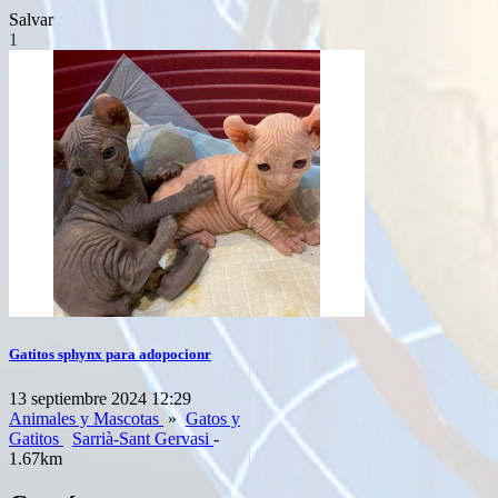
Salvar
1
Gatitos sphynx para adopocionr
13 septiembre 2024 12:29
Animales y Mascotas
»
Gatos y
Gatitos
Sarrià-Sant Gervasi
-
1.67km