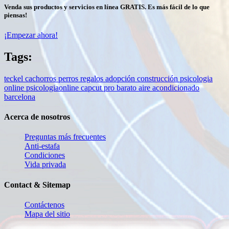
Venda sus productos y servicios en línea GRATIS. Es más fácil de lo que
piensas!
¡Empezar ahora!
Tags:
teckel
cachorros
perros
regalos
adopción
construcción
psicologia
online
psicologiaonline
capcut pro barato
aire acondicionado
barcelona
Acerca de nosotros
Preguntas más frecuentes
Anti-estafa
Condiciones
Vida privada
Contact & Sitemap
Contáctenos
Mapa del sitio