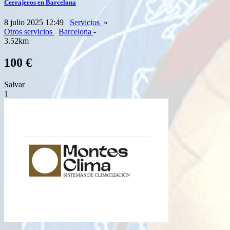
Cerrajeros en Barcelona
8 julio 2025 12:49
Servicios
»
Otros servicios
Barcelona
-
3.52km
100 €
Salvar
1