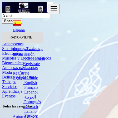
Encontrar
España
Sarrià
RADIO ONLINE
Automóviles
Smartphone y Tabletas
Explorar anuncios
Electrónica
Iniciar sesión
Muebles y Electrodomésticos
Iniciar sesión
Bienes raíces
Regístrate
Animales y Mascotas
Iniciar sesión
Moda
Regístrate
Belleza y Bienestar
Agregar listado
Trabajos
English
Servicios
Français
Aprendizaje
Español
Eventos
العربية
Português
Deutsch
Todas las categorías
Italiano
Türkçe
Automóviles
0