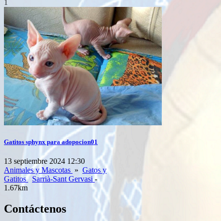
1
Gatitos sphynx para adopocion01
13 septiembre 2024 12:30
Animales y Mascotas
»
Gatos y
Gatitos
Sarrià-Sant Gervasi
-
1.67km
Contáctenos