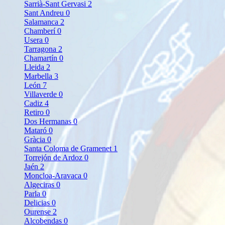
Sarrià-Sant Gervasi
2
Sant Andreu
0
Salamanca
2
Chamberí
0
Usera
0
Tarragona
2
Chamartín
0
Lleida
2
Marbella
3
León
7
Villaverde
0
Cadiz
4
Retiro
0
Dos Hermanas
0
Mataró
0
Gràcia
0
Santa Coloma de Gramenet
1
Torrejón de Ardoz
0
Jaén
2
Moncloa-Aravaca
0
Algeciras
0
Parla
0
Delicias
0
Ourense
2
Alcobendas
0