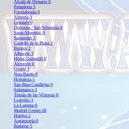
Alcalá de Henares
0
Pamplona
5
Fuenlabrada
0
Almería
3
Leganés
0
Donostia / San Sebastián
0
Sants-Montjuïc
0
Santander
3
Castelló de la Plana
2
Burgos
2
Albacete
3
Horta-Guinardó
0
Alcorcón
0
Getafe
3
Nou Barris
0
Hortaleza
1
San Blas-Canillejas
0
Salamanca
3
Tetuán de las Victorias
0
Logroño
3
La Laguna
0
Madrid Centro
28
Huelva
2
Arganzuela
0
Badajoz
5