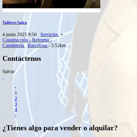
Talleres Safra
4 junio 2025 9:50
Servicios
»
Construcción - Reforma -
Carpintería
Barcelona
- 3.52km
Contáctenos
Salvar
‹
1
2
3
4
›
¿Tienes algo para vender o alquilar?