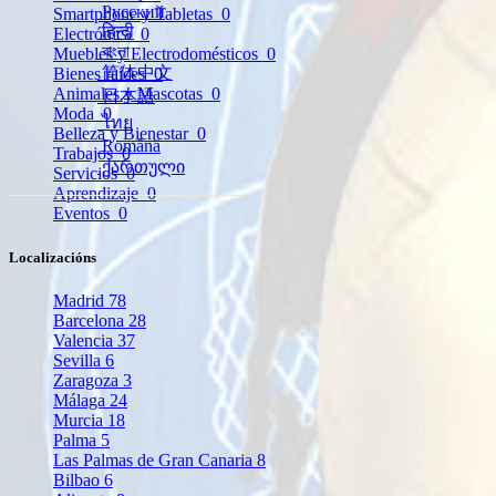
Русский
Smartphone y Tabletas
0
हिन्दी
Electrónica
0
বাংলা
Muebles y Electrodomésticos
0
简体中文
Bienes raíces
0
Animales y Mascotas
0
日本語
Moda
0
ไทย
Belleza y Bienestar
0
Română
Trabajos
0
ქართული
Servicios
0
Aprendizaje
0
Eventos
0
Localizacións
Madrid
78
Barcelona
28
Valencia
37
Sevilla
6
Zaragoza
3
Málaga
24
Murcia
18
Palma
5
Las Palmas de Gran Canaria
8
Bilbao
6