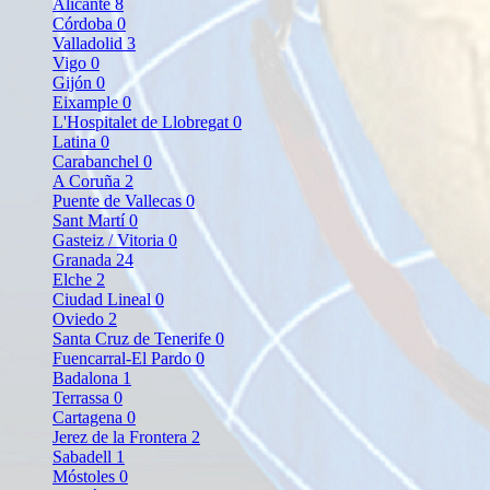
Alicante
8
Córdoba
0
Valladolid
3
Vigo
0
Gijón
0
Eixample
0
L'Hospitalet de Llobregat
0
Latina
0
Carabanchel
0
A Coruña
2
Puente de Vallecas
0
Sant Martí
0
Gasteiz / Vitoria
0
Granada
24
Elche
2
Ciudad Lineal
0
Oviedo
2
Santa Cruz de Tenerife
0
Fuencarral-El Pardo
0
Badalona
1
Terrassa
0
Cartagena
0
Jerez de la Frontera
2
Sabadell
1
Móstoles
0