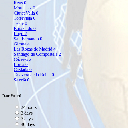
Reus
0
Moratalaz
0
Ciutat Vella
0
Torrevieja
0
Telde
0
Barakaldo
0
Lugo
2
San Fernando
0
Girona
4
Las Rozas de Madrid
4
Santiago de Compostela
2
Cáceres
2
Lorca
0
Coslada
0
Talavera de la Reina
0
Sarrià
0
Date Posted
24 hours
3 days
7 days
30 days