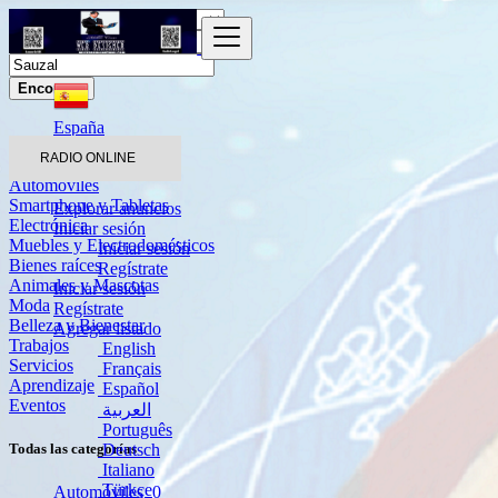
Encontrar
España
Sauzal
RADIO ONLINE
Automóviles
Smartphone y Tabletas
Explorar anuncios
Electrónica
Iniciar sesión
Muebles y Electrodomésticos
Iniciar sesión
Bienes raíces
Regístrate
Animales y Mascotas
Iniciar sesión
Moda
Regístrate
Belleza y Bienestar
Agregar listado
Trabajos
English
Servicios
Français
Aprendizaje
Español
Eventos
العربية
Português
Deutsch
Todas las categorías
Italiano
Türkçe
Automóviles
0