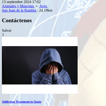
13 septiembre 2024 17:02
Animales y Mascotas
»
Aves
San Juan de la Rambla
- 24.19km
Contáctenos
Salvar
3
Addiction Treatment in Spain