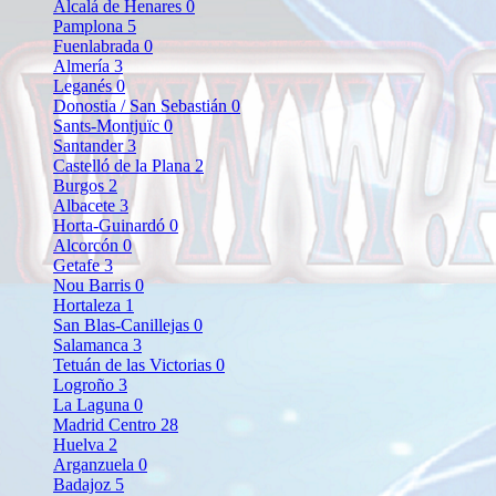
Alcalá de Henares
0
Pamplona
5
Fuenlabrada
0
Almería
3
Leganés
0
Donostia / San Sebastián
0
Sants-Montjuïc
0
Santander
3
Castelló de la Plana
2
Burgos
2
Albacete
3
Horta-Guinardó
0
Alcorcón
0
Getafe
3
Nou Barris
0
Hortaleza
1
San Blas-Canillejas
0
Salamanca
3
Tetuán de las Victorias
0
Logroño
3
La Laguna
0
Madrid Centro
28
Huelva
2
Arganzuela
0
Badajoz
5