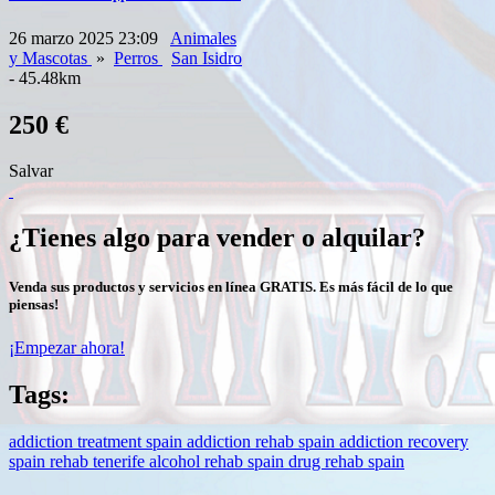
26 marzo 2025 23:09
Animales
y Mascotas
»
Perros
San Isidro
- 45.48km
250 €
Salvar
¿Tienes algo para vender o alquilar?
Venda sus productos y servicios en línea GRATIS. Es más fácil de lo que
piensas!
¡Empezar ahora!
Tags:
addiction treatment spain
addiction rehab spain
addiction recovery
spain
rehab tenerife
alcohol rehab spain
drug rehab spain