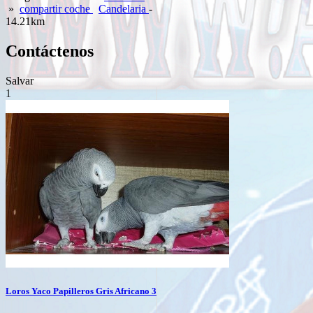
»
compartir coche
Candelaria
-
14.21km
Contáctenos
Salvar
1
Loros Yaco Papilleros Gris Africano 3