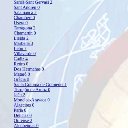
Sarrià-Sant Gervasi
2
Sant Andreu
0
Salamanca
2
Chamberí
0
Usera
0
Tarragona
2
Chamartín
0
Lleida
2
Marbella
3
León
7
Villaverde
0
Cadiz
4
Retiro
0
Dos Hermanas
0
Mataró
0
Gràcia
0
Santa Coloma de Gramenet
1
Torrejón de Ardoz
0
Jaén
2
Moncloa-Aravaca
0
Algeciras
0
Parla
0
Delicias
0
Ourense
2
Alcobendas
0