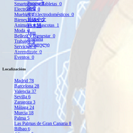
Русский
Smartphone y Tabletas
0
हिन्दी
Electrónica
0
বাংলা
Muebles y Electrodomésticos
0
简体中文
Bienes raíces
0
Animales y Mascotas
1
日本語
Moda
0
ไทย
Belleza y Bienestar
0
Română
Trabajos
0
ქართული
Servicios
0
Aprendizaje
0
Eventos
0
Localizacións
Madrid
78
Barcelona
28
Valencia
37
Sevilla
6
Zaragoza
3
Málaga
24
Murcia
18
Palma
5
Las Palmas de Gran Canaria
8
Bilbao
6