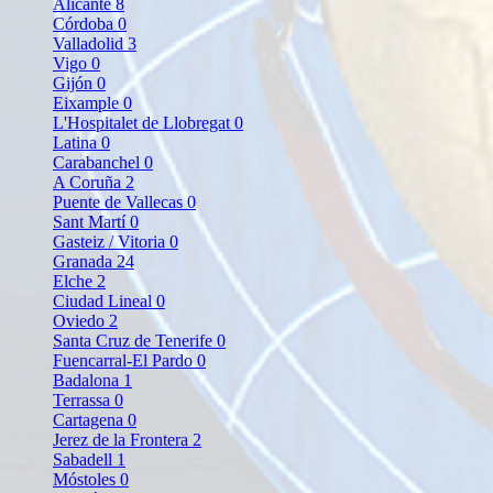
Alicante
8
Córdoba
0
Valladolid
3
Vigo
0
Gijón
0
Eixample
0
L'Hospitalet de Llobregat
0
Latina
0
Carabanchel
0
A Coruña
2
Puente de Vallecas
0
Sant Martí
0
Gasteiz / Vitoria
0
Granada
24
Elche
2
Ciudad Lineal
0
Oviedo
2
Santa Cruz de Tenerife
0
Fuencarral-El Pardo
0
Badalona
1
Terrassa
0
Cartagena
0
Jerez de la Frontera
2
Sabadell
1
Móstoles
0