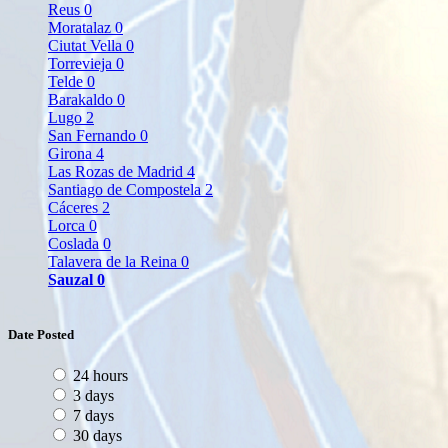
Reus
0
Moratalaz
0
Ciutat Vella
0
Torrevieja
0
Telde
0
Barakaldo
0
Lugo
2
San Fernando
0
Girona
4
Las Rozas de Madrid
4
Santiago de Compostela
2
Cáceres
2
Lorca
0
Coslada
0
Talavera de la Reina
0
Sauzal
0
Date Posted
24 hours
3 days
7 days
30 days