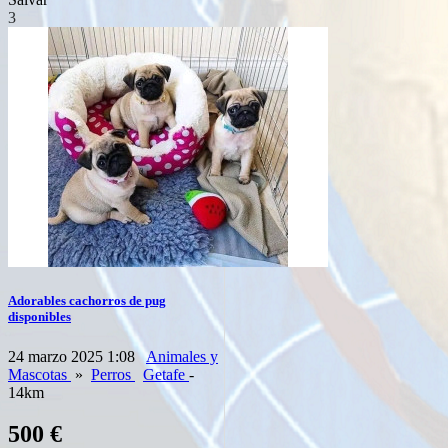
3
Adorables cachorros de pug
disponibles
24 marzo 2025 1:08
Animales y
Mascotas
»
Perros
Getafe
-
14km
500 €