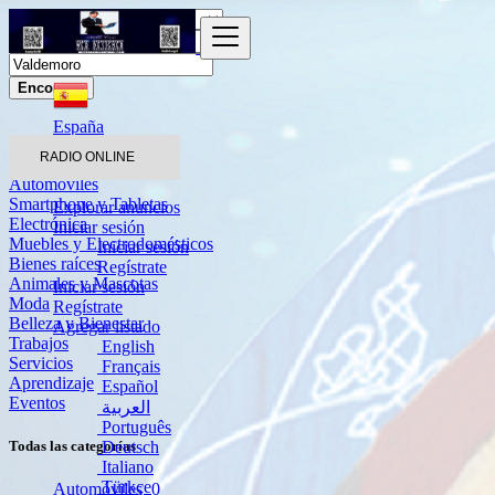
Encontrar
España
Valdemoro
RADIO ONLINE
Automóviles
Smartphone y Tabletas
Explorar anuncios
Electrónica
Iniciar sesión
Muebles y Electrodomésticos
Iniciar sesión
Bienes raíces
Regístrate
Animales y Mascotas
Iniciar sesión
Moda
Regístrate
Belleza y Bienestar
Agregar listado
Trabajos
English
Servicios
Français
Aprendizaje
Español
Eventos
العربية
Português
Deutsch
Todas las categorías
Italiano
Türkçe
Automóviles
0