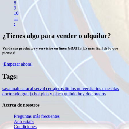
8
9
10
11
›
¿Tienes algo para vender o alquilar?
Venda sus productos y servicios en línea GRATIS. Es más fácil de lo que
piensas!
¡Empezar ahora!
Tags:
savannah
caracal
serval
cerrajeros
titulos
universitarios
maestrias
doctorado
granja
bot
pico y placa quibdo hoy
doctorados
Acerca de nosotros
Preguntas más frecuentes
Anti-estafa
Condiciones