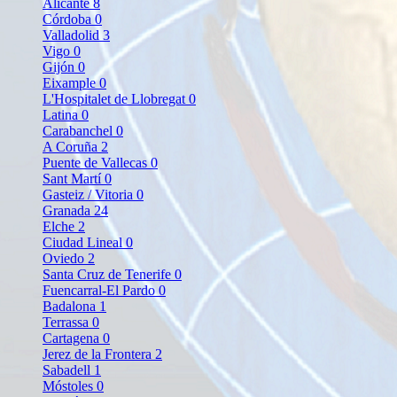
Alicante
8
Córdoba
0
Valladolid
3
Vigo
0
Gijón
0
Eixample
0
L'Hospitalet de Llobregat
0
Latina
0
Carabanchel
0
A Coruña
2
Puente de Vallecas
0
Sant Martí
0
Gasteiz / Vitoria
0
Granada
24
Elche
2
Ciudad Lineal
0
Oviedo
2
Santa Cruz de Tenerife
0
Fuencarral-El Pardo
0
Badalona
1
Terrassa
0
Cartagena
0
Jerez de la Frontera
2
Sabadell
1
Móstoles
0