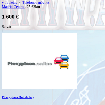
y Tabletas
»
Teléfonos móviles
Madrid Centro
- 25.63km
1 600 €
Salvar
1
Pico y placa Quibdo hoy