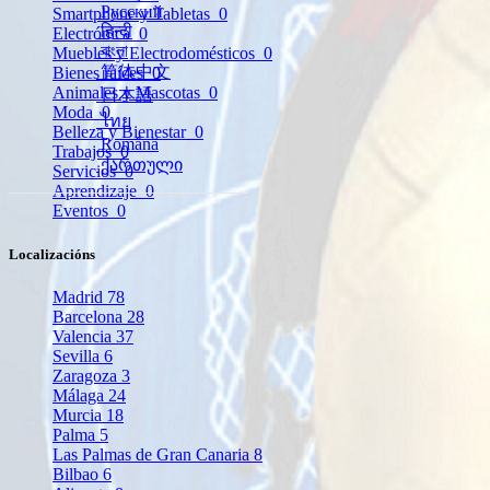
Русский
Smartphone y Tabletas
0
हिन्दी
Electrónica
0
বাংলা
Muebles y Electrodomésticos
0
简体中文
Bienes raíces
0
Animales y Mascotas
0
日本語
Moda
0
ไทย
Belleza y Bienestar
0
Română
Trabajos
0
ქართული
Servicios
0
Aprendizaje
0
Eventos
0
Localizacións
Madrid
78
Barcelona
28
Valencia
37
Sevilla
6
Zaragoza
3
Málaga
24
Murcia
18
Palma
5
Las Palmas de Gran Canaria
8
Bilbao
6