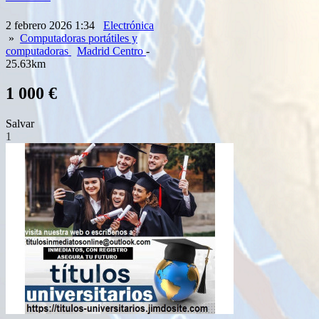
2 febrero 2026 1:34
Electrónica
»
Computadoras portátiles y
computadoras
Madrid Centro
-
25.63km
1 000 €
Salvar
1