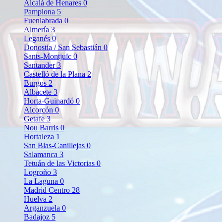
Alcalá de Henares
0
Pamplona
5
Fuenlabrada
0
Almería
3
Leganés
0
Donostia / San Sebastián
0
Sants-Montjuïc
0
Santander
3
Castelló de la Plana
2
Burgos
2
Albacete
3
Horta-Guinardó
0
Alcorcón
0
Getafe
3
Nou Barris
0
Hortaleza
1
San Blas-Canillejas
0
Salamanca
3
Tetuán de las Victorias
0
Logroño
3
La Laguna
0
Madrid Centro
28
Huelva
2
Arganzuela
0
Badajoz
5