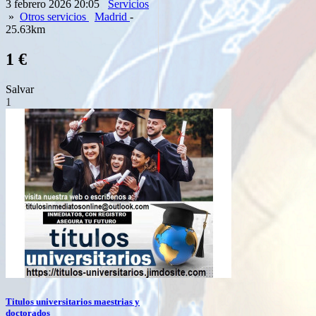
3 febrero 2026 20:05
Servicios
»
Otros servicios
Madrid
-
25.63km
1 €
Salvar
1
Titulos universitarios maestrias y
doctorados