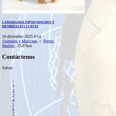
CAMADA MALTIPOO MACHOS Y
HEMBRAS 655 13 05 82
16 diciembre 2025 9:14
Animales y Mascotas
»
Perros
Madrid
- 25.63km
Contáctenos
Salvar
‹
1
2
3
4
5
6
7