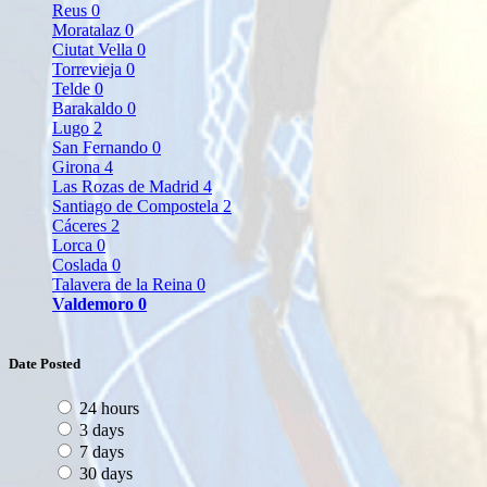
Reus
0
Moratalaz
0
Ciutat Vella
0
Torrevieja
0
Telde
0
Barakaldo
0
Lugo
2
San Fernando
0
Girona
4
Las Rozas de Madrid
4
Santiago de Compostela
2
Cáceres
2
Lorca
0
Coslada
0
Talavera de la Reina
0
Valdemoro
0
Date Posted
24 hours
3 days
7 days
30 days