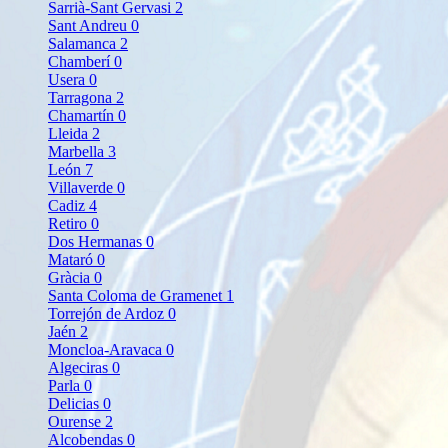
Sarrià-Sant Gervasi
2
Sant Andreu
0
Salamanca
2
Chamberí
0
Usera
0
Tarragona
2
Chamartín
0
Lleida
2
Marbella
3
León
7
Villaverde
0
Cadiz
4
Retiro
0
Dos Hermanas
0
Mataró
0
Gràcia
0
Santa Coloma de Gramenet
1
Torrejón de Ardoz
0
Jaén
2
Moncloa-Aravaca
0
Algeciras
0
Parla
0
Delicias
0
Ourense
2
Alcobendas
0