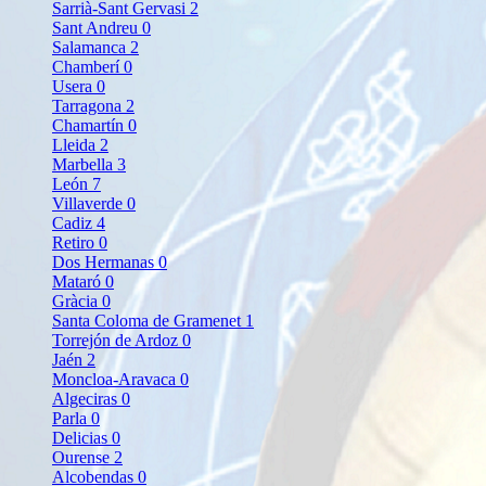
Sarrià-Sant Gervasi
2
Sant Andreu
0
Salamanca
2
Chamberí
0
Usera
0
Tarragona
2
Chamartín
0
Lleida
2
Marbella
3
León
7
Villaverde
0
Cadiz
4
Retiro
0
Dos Hermanas
0
Mataró
0
Gràcia
0
Santa Coloma de Gramenet
1
Torrejón de Ardoz
0
Jaén
2
Moncloa-Aravaca
0
Algeciras
0
Parla
0
Delicias
0
Ourense
2
Alcobendas
0