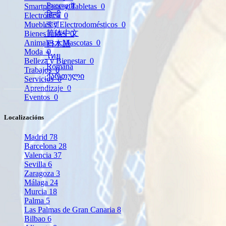
Русский
Smartphone y Tabletas
0
हिन्दी
Electrónica
0
বাংলা
Muebles y Electrodomésticos
0
简体中文
Bienes raíces
0
Animales y Mascotas
0
日本語
Moda
0
ไทย
Belleza y Bienestar
0
Română
Trabajos
0
ქართული
Servicios
0
Aprendizaje
0
Eventos
0
Localizacións
Madrid
78
Barcelona
28
Valencia
37
Sevilla
6
Zaragoza
3
Málaga
24
Murcia
18
Palma
5
Las Palmas de Gran Canaria
8
Bilbao
6