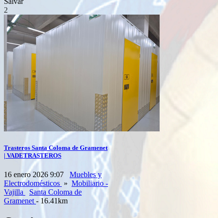
Salvar
2
Trasteros Santa Coloma de Gramenet
| VADETRASTEROS
16 enero 2026 9:07
Muebles y
Electrodomésticos
»
Mobiliario -
Vajilla
Santa Coloma de
Gramenet
- 16.41km