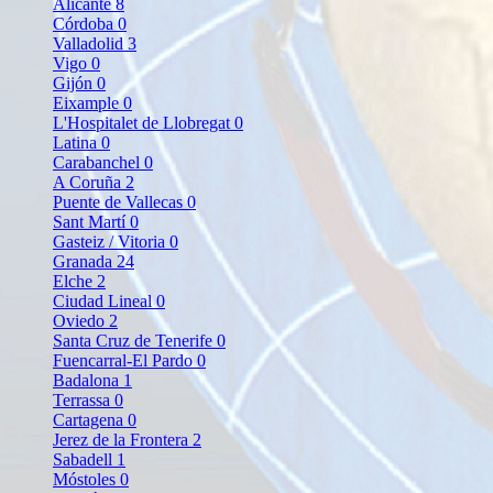
Alicante
8
Córdoba
0
Valladolid
3
Vigo
0
Gijón
0
Eixample
0
L'Hospitalet de Llobregat
0
Latina
0
Carabanchel
0
A Coruña
2
Puente de Vallecas
0
Sant Martí
0
Gasteiz / Vitoria
0
Granada
24
Elche
2
Ciudad Lineal
0
Oviedo
2
Santa Cruz de Tenerife
0
Fuencarral-El Pardo
0
Badalona
1
Terrassa
0
Cartagena
0
Jerez de la Frontera
2
Sabadell
1
Móstoles
0