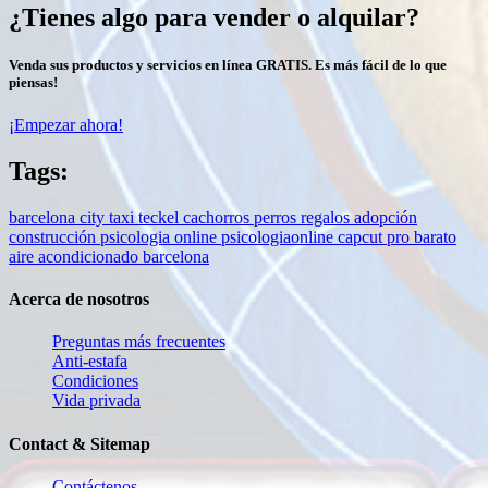
¿Tienes algo para vender o alquilar?
Venda sus productos y servicios en línea GRATIS. Es más fácil de lo que
piensas!
¡Empezar ahora!
Tags:
barcelona city taxi
teckel
cachorros
perros
regalos
adopción
construcción
psicologia
online
psicologiaonline
capcut pro barato
aire acondicionado barcelona
Acerca de nosotros
Preguntas más frecuentes
Anti-estafa
Condiciones
Vida privada
Contact & Sitemap
Contáctenos