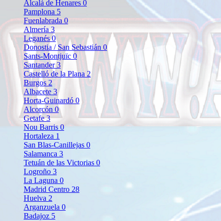
Alcalá de Henares
0
Pamplona
5
Fuenlabrada
0
Almería
3
Leganés
0
Donostia / San Sebastián
0
Sants-Montjuïc
0
Santander
3
Castelló de la Plana
2
Burgos
2
Albacete
3
Horta-Guinardó
0
Alcorcón
0
Getafe
3
Nou Barris
0
Hortaleza
1
San Blas-Canillejas
0
Salamanca
3
Tetuán de las Victorias
0
Logroño
3
La Laguna
0
Madrid Centro
28
Huelva
2
Arganzuela
0
Badajoz
5