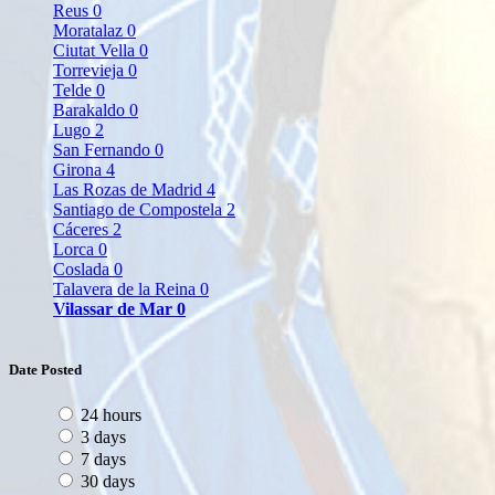
Reus
0
Moratalaz
0
Ciutat Vella
0
Torrevieja
0
Telde
0
Barakaldo
0
Lugo
2
San Fernando
0
Girona
4
Las Rozas de Madrid
4
Santiago de Compostela
2
Cáceres
2
Lorca
0
Coslada
0
Talavera de la Reina
0
Vilassar de Mar
0
Date Posted
24 hours
3 days
7 days
30 days