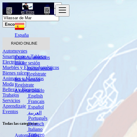
Encontrar
España
Vilassar de Mar
RADIO ONLINE
Automóviles
Smartphone y Tabletas
Explorar anuncios
Electrónica
Iniciar sesión
Muebles y Electrodomésticos
Iniciar sesión
Bienes raíces
Regístrate
Animales y Mascotas
Iniciar sesión
Moda
Regístrate
Belleza y Bienestar
Agregar listado
Trabajos
English
Servicios
Français
Aprendizaje
Español
Eventos
العربية
Português
Deutsch
Todas las categorías
Italiano
Türkçe
Automóviles
0