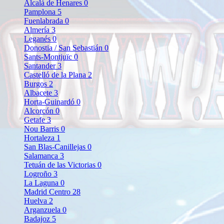
Alcalá de Henares
0
Pamplona
5
Fuenlabrada
0
Almería
3
Leganés
0
Donostia / San Sebastián
0
Sants-Montjuïc
0
Santander
3
Castelló de la Plana
2
Burgos
2
Albacete
3
Horta-Guinardó
0
Alcorcón
0
Getafe
3
Nou Barris
0
Hortaleza
1
San Blas-Canillejas
0
Salamanca
3
Tetuán de las Victorias
0
Logroño
3
La Laguna
0
Madrid Centro
28
Huelva
2
Arganzuela
0
Badajoz
5