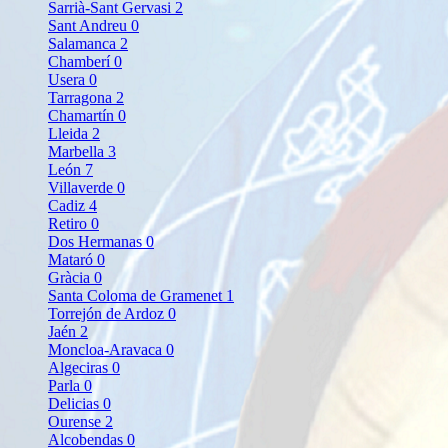
Sarrià-Sant Gervasi
2
Sant Andreu
0
Salamanca
2
Chamberí
0
Usera
0
Tarragona
2
Chamartín
0
Lleida
2
Marbella
3
León
7
Villaverde
0
Cadiz
4
Retiro
0
Dos Hermanas
0
Mataró
0
Gràcia
0
Santa Coloma de Gramenet
1
Torrejón de Ardoz
0
Jaén
2
Moncloa-Aravaca
0
Algeciras
0
Parla
0
Delicias
0
Ourense
2
Alcobendas
0