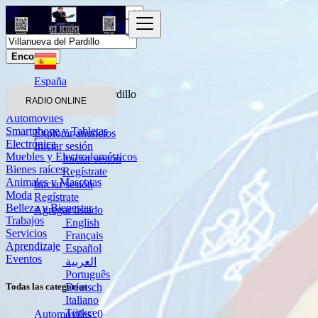
Encontrar
España
Villanueva del Pardillo
RADIO ONLINE
Automóviles
Smartphone y Tabletas
Explorar anuncios
Electrónica
Iniciar sesión
Muebles y Electrodomésticos
Iniciar sesión
Bienes raíces
Regístrate
Animales y Mascotas
Iniciar sesión
Moda
Regístrate
Belleza y Bienestar
Agregar listado
Trabajos
English
Servicios
Français
Aprendizaje
Español
Eventos
العربية
Português
Deutsch
Todas las categorías
Italiano
Türkçe
Automóviles
0