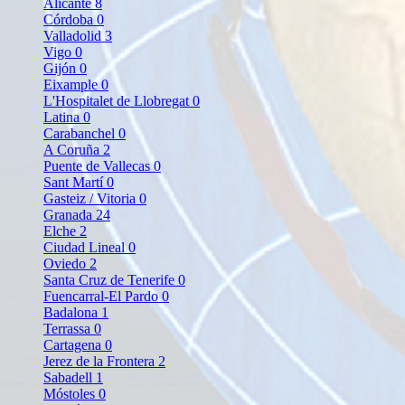
Alicante
8
Córdoba
0
Valladolid
3
Vigo
0
Gijón
0
Eixample
0
L'Hospitalet de Llobregat
0
Latina
0
Carabanchel
0
A Coruña
2
Puente de Vallecas
0
Sant Martí
0
Gasteiz / Vitoria
0
Granada
24
Elche
2
Ciudad Lineal
0
Oviedo
2
Santa Cruz de Tenerife
0
Fuencarral-El Pardo
0
Badalona
1
Terrassa
0
Cartagena
0
Jerez de la Frontera
2
Sabadell
1
Móstoles
0