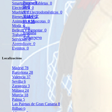
Русский
Smartphone y Tabletas
0
हिन्दी
Electrónica
0
বাংলা
Muebles y Electrodomésticos
0
简体中文
Bienes raíces
0
Animales y Mascotas
0
日本語
Moda
0
ไทย
Belleza y Bienestar
0
Română
Trabajos
0
ქართული
Servicios
0
Aprendizaje
0
Eventos
0
Localizacións
Madrid
78
Barcelona
28
Valencia
37
Sevilla
6
Zaragoza
3
Málaga
24
Murcia
18
Palma
5
Las Palmas de Gran Canaria
8
Bilbao
6