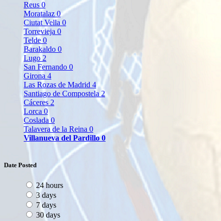
Reus
0
Moratalaz
0
Ciutat Vella
0
Torrevieja
0
Telde
0
Barakaldo
0
Lugo
2
San Fernando
0
Girona
4
Las Rozas de Madrid
4
Santiago de Compostela
2
Cáceres
2
Lorca
0
Coslada
0
Talavera de la Reina
0
Villanueva del Pardillo
0
Date Posted
24 hours
3 days
7 days
30 days