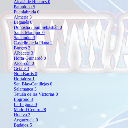
Alcalá de Henares
0
Pamplona
5
Fuenlabrada
0
Almería
3
Leganés
0
Donostia / San Sebastián
0
Sants-Montjuïc
0
Santander
3
Castelló de la Plana
2
Burgos
2
Albacete
3
Horta-Guinardó
0
Alcorcón
0
Getafe
3
Nou Barris
0
Hortaleza
1
San Blas-Canillejas
0
Salamanca
3
Tetuán de las Victorias
0
Logroño
3
La Laguna
0
Madrid Centro
28
Huelva
2
Arganzuela
0
Badajoz
5