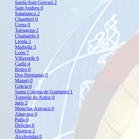
Sarrià-Sant Gervasi
2
Sant Andreu
0
Salamanca
2
Chamberí
0
Usera
0
Tarragona
2
Chamartín
0
Lleida
2
Marbella
3
León
7
Villaverde
0
Cadiz
4
Retiro
0
Dos Hermanas
0
Mataró
0
Gràcia
0
Santa Coloma de Gramenet
1
Torrejón de Ardoz
0
Jaén
2
Moncloa-Aravaca
0
Algeciras
0
Parla
0
Delicias
0
Ourense
2
Alcobendas
0