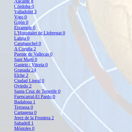
Alicante
8
Córdoba
0
Valladolid
3
Vigo
0
Gijón
0
Eixample
0
L'Hospitalet de Llobregat
0
Latina
0
Carabanchel
0
A Coruña
2
Puente de Vallecas
0
Sant Martí
0
Gasteiz / Vitoria
0
Granada
24
Elche
2
Ciudad Lineal
0
Oviedo
2
Santa Cruz de Tenerife
0
Fuencarral-El Pardo
0
Badalona
1
Terrassa
0
Cartagena
0
Jerez de la Frontera
2
Sabadell
1
Móstoles
0