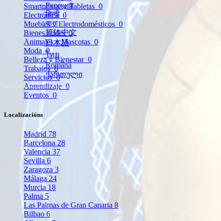
Русский
Smartphone y Tabletas
0
हिन्दी
Electrónica
0
বাংলা
Muebles y Electrodomésticos
0
简体中文
Bienes raíces
0
Animales y Mascotas
0
日本語
Moda
0
ไทย
Belleza y Bienestar
0
Română
Trabajos
0
ქართული
Servicios
0
Aprendizaje
0
Eventos
0
Localizacións
Madrid
78
Barcelona
28
Valencia
37
Sevilla
6
Zaragoza
3
Málaga
24
Murcia
18
Palma
5
Las Palmas de Gran Canaria
8
Bilbao
6