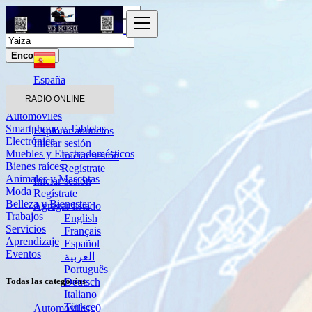
Encontrar
España
Yaiza
RADIO ONLINE
Automóviles
Smartphone y Tabletas
Explorar anuncios
Electrónica
Iniciar sesión
Muebles y Electrodomésticos
Iniciar sesión
Bienes raíces
Regístrate
Animales y Mascotas
Iniciar sesión
Moda
Regístrate
Belleza y Bienestar
Agregar listado
Trabajos
English
Servicios
Français
Aprendizaje
Español
Eventos
العربية
Português
Deutsch
Todas las categorías
Italiano
Türkçe
Automóviles
0