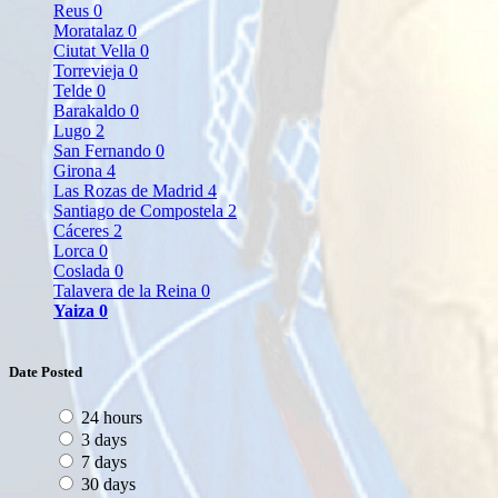
Reus
0
Moratalaz
0
Ciutat Vella
0
Torrevieja
0
Telde
0
Barakaldo
0
Lugo
2
San Fernando
0
Girona
4
Las Rozas de Madrid
4
Santiago de Compostela
2
Cáceres
2
Lorca
0
Coslada
0
Talavera de la Reina
0
Yaiza
0
Date Posted
24 hours
3 days
7 days
30 days