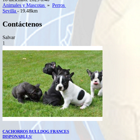
Animales y Mascotas
»
Perros
Sevilla
- 19.48km
Contáctenos
Salvar
1
CACHORROS BULLDOG FRANCES
DISPONABLES/