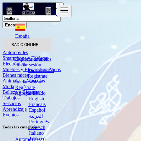
Encontrar
España
Guillena
RADIO ONLINE
Automóviles
Smartphone y Tabletas
Explorar anuncios
Electrónica
Iniciar sesión
Muebles y Electrodomésticos
Iniciar sesión
Bienes raíces
Regístrate
Animales y Mascotas
Iniciar sesión
Moda
Regístrate
Belleza y Bienestar
Agregar listado
Trabajos
English
Servicios
Français
Aprendizaje
Español
Eventos
العربية
Português
Deutsch
Todas las categorías
Italiano
Türkçe
Automóviles
0