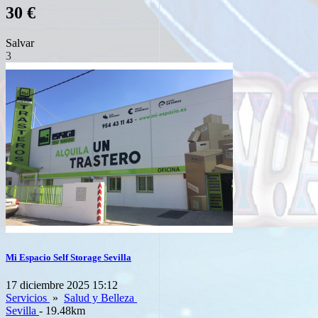
30 €
Salvar
3
Mi Espacio Self Storage Sevilla
17 diciembre 2025 15:12
Servicios
»
Salud y Belleza
Sevilla
- 19.48km