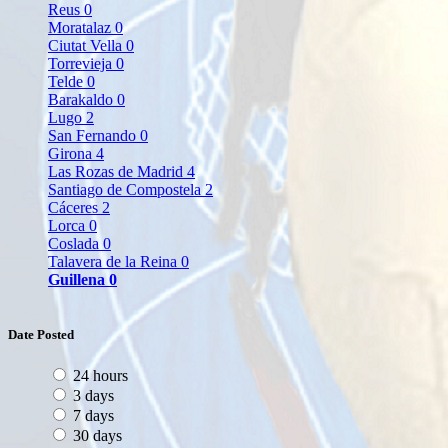
Reus
0
Moratalaz
0
Ciutat Vella
0
Torrevieja
0
Telde
0
Barakaldo
0
Lugo
2
San Fernando
0
Girona
4
Las Rozas de Madrid
4
Santiago de Compostela
2
Cáceres
2
Lorca
0
Coslada
0
Talavera de la Reina
0
Guillena
0
Date Posted
24 hours
3 days
7 days
30 days