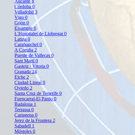
Alicante
8
Córdoba
0
Valladolid
3
Vigo
0
Gijón
0
Eixample
0
L'Hospitalet de Llobregat
0
Latina
0
Carabanchel
0
A Coruña
2
Puente de Vallecas
0
Sant Martí
0
Gasteiz / Vitoria
0
Granada
24
Elche
2
Ciudad Lineal
0
Oviedo
2
Santa Cruz de Tenerife
0
Fuencarral-El Pardo
0
Badalona
1
Terrassa
0
Cartagena
0
Jerez de la Frontera
2
Sabadell
1
Móstoles
0