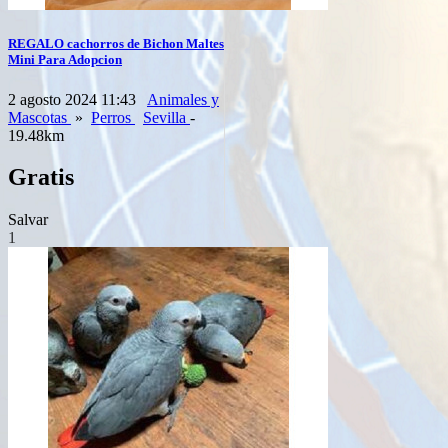
REGALO cachorros de Bichon Maltes
Mini Para Adopcion
2 agosto 2024 11:43
Animales y
Mascotas
»
Perros
Sevilla
-
19.48km
Gratis
Salvar
1