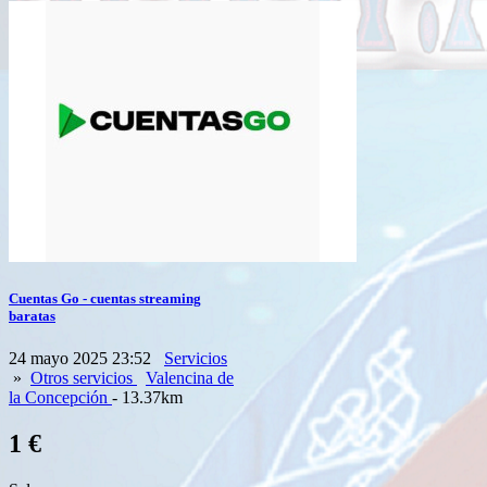
Cuentas Go - cuentas streaming
baratas
24 mayo 2025 23:52
Servicios
»
Otros servicios
Valencina de
la Concepción
- 13.37km
1 €