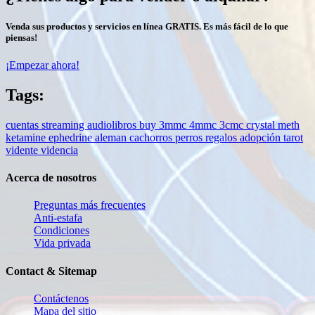
Venda sus productos y servicios en línea GRATIS. Es más fácil de lo que
piensas!
¡Empezar ahora!
Tags:
cuentas streaming
audiolibros
buy 3mmc
4mmc
3cmc
crystal meth
ketamine
ephedrine
aleman
cachorros
perros
regalos
adopción
tarot
vidente
videncia
Acerca de nosotros
Preguntas más frecuentes
Anti-estafa
Condiciones
Vida privada
Contact & Sitemap
Contáctenos
Mapa del sitio