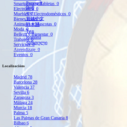
Русский
Smartphone y Tabletas
0
हिन्दी
Electrónica
0
বাংলা
Muebles y Electrodomésticos
0
简体中文
Bienes raíces
0
Animales y Mascotas
0
日本語
Moda
0
ไทย
Belleza y Bienestar
0
Română
Trabajos
0
ქართული
Servicios
0
Aprendizaje
0
Eventos
0
Localizacións
Madrid
78
Barcelona
28
Valencia
37
Sevilla
6
Zaragoza
3
Málaga
24
Murcia
18
Palma
5
Las Palmas de Gran Canaria
8
Bilbao
6