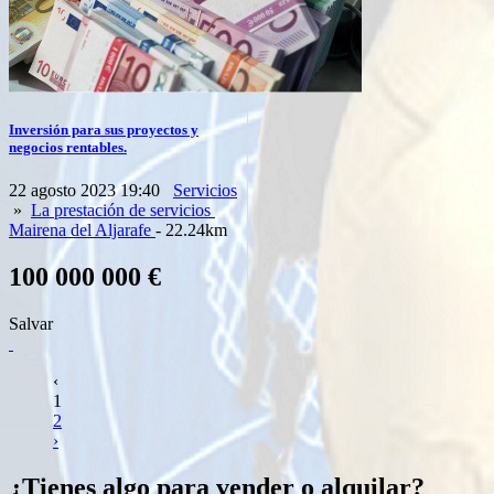
Inversión para sus proyectos y
negocios rentables.
22 agosto 2023 19:40
Servicios
»
La prestación de servicios
Mairena del Aljarafe
- 22.24km
100 000 000 €
Salvar
‹
1
2
›
¿Tienes algo para vender o alquilar?