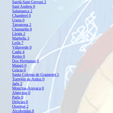
Sarrià-Sant Gervasi
2
Sant Andreu
0
Salamanca
2
Chamberí
0
Usera
0
Tarragona
2
Chamartín
0
Lleida
2
Marbella
3
León
7
Villaverde
0
Cadiz
4
Retiro
0
Dos Hermanas
0
Mataró
0
Gràcia
0
Santa Coloma de Gramenet
1
Torrejón de Ardoz
0
Jaén
2
Moncloa-Aravaca
0
Algeciras
0
Parla
0
Delicias
0
Ourense
2
Alcobendas
0