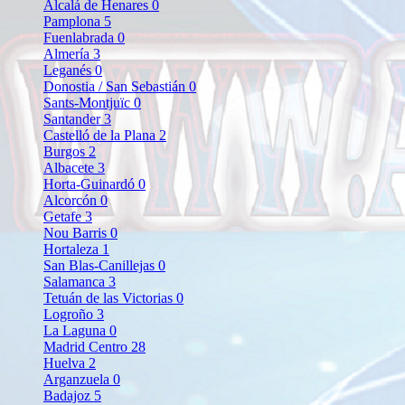
Alcalá de Henares
0
Pamplona
5
Fuenlabrada
0
Almería
3
Leganés
0
Donostia / San Sebastián
0
Sants-Montjuïc
0
Santander
3
Castelló de la Plana
2
Burgos
2
Albacete
3
Horta-Guinardó
0
Alcorcón
0
Getafe
3
Nou Barris
0
Hortaleza
1
San Blas-Canillejas
0
Salamanca
3
Tetuán de las Victorias
0
Logroño
3
La Laguna
0
Madrid Centro
28
Huelva
2
Arganzuela
0
Badajoz
5