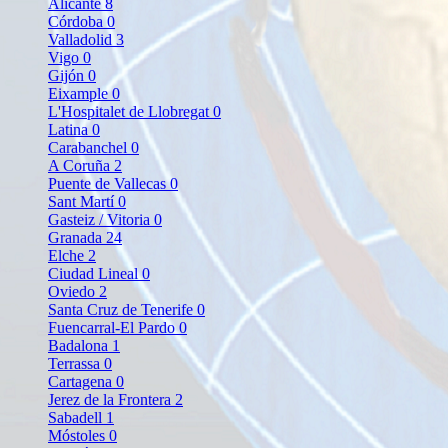
Alicante
8
Córdoba
0
Valladolid
3
Vigo
0
Gijón
0
Eixample
0
L'Hospitalet de Llobregat
0
Latina
0
Carabanchel
0
A Coruña
2
Puente de Vallecas
0
Sant Martí
0
Gasteiz / Vitoria
0
Granada
24
Elche
2
Ciudad Lineal
0
Oviedo
2
Santa Cruz de Tenerife
0
Fuencarral-El Pardo
0
Badalona
1
Terrassa
0
Cartagena
0
Jerez de la Frontera
2
Sabadell
1
Móstoles
0