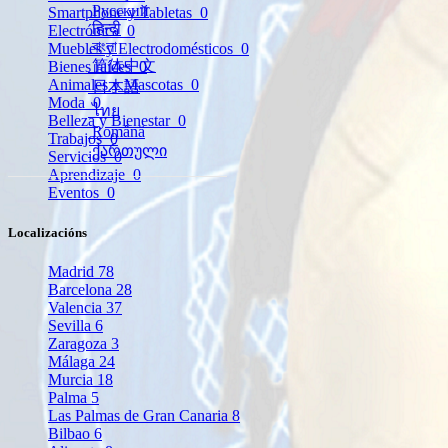
Русский
Smartphone y Tabletas
0
हिन्दी
Electrónica
0
বাংলা
Muebles y Electrodomésticos
0
简体中文
Bienes raíces
0
Animales y Mascotas
0
日本語
Moda
0
ไทย
Belleza y Bienestar
0
Română
Trabajos
0
ქართული
Servicios
0
Aprendizaje
0
Eventos
0
Localizacións
Madrid
78
Barcelona
28
Valencia
37
Sevilla
6
Zaragoza
3
Málaga
24
Murcia
18
Palma
5
Las Palmas de Gran Canaria
8
Bilbao
6