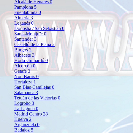
Alcalá de Henares
0
Pamplona
5
Fuenlabrada
0
Almería
3
Leganés
0
Donostia / San Sebastián
0
Sants-Montjuïc
0
Santander
3
Castelló de la Plana
2
Burgos
2
Albacete
3
Horta-Guinardó
0
Alcorcón
0
Getafe
3
Nou Barris
0
Hortaleza
1
San Blas-Canillejas
0
Salamanca
3
Tetuán de las Victorias
0
Logroño
3
La Laguna
0
Madrid Centro
28
Huelva
2
Arganzuela
0
Badajoz
5