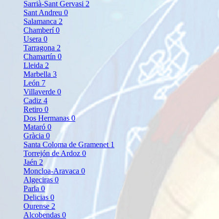
Sarrià-Sant Gervasi
2
Sant Andreu
0
Salamanca
2
Chamberí
0
Usera
0
Tarragona
2
Chamartín
0
Lleida
2
Marbella
3
León
7
Villaverde
0
Cadiz
4
Retiro
0
Dos Hermanas
0
Mataró
0
Gràcia
0
Santa Coloma de Gramenet
1
Torrejón de Ardoz
0
Jaén
2
Moncloa-Aravaca
0
Algeciras
0
Parla
0
Delicias
0
Ourense
2
Alcobendas
0