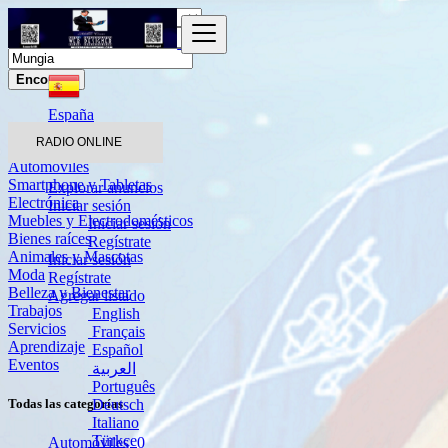
Encontrar
España
Mungia
RADIO ONLINE
Automóviles
Smartphone y Tabletas
Explorar anuncios
Electrónica
Iniciar sesión
Muebles y Electrodomésticos
Iniciar sesión
Bienes raíces
Regístrate
Animales y Mascotas
Iniciar sesión
Moda
Regístrate
Belleza y Bienestar
Agregar listado
Trabajos
English
Servicios
Français
Aprendizaje
Español
Eventos
العربية
Português
Deutsch
Todas las categorías
Italiano
Türkçe
Automóviles
0