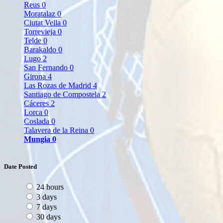
Reus
0
Moratalaz
0
Ciutat Vella
0
Torrevieja
0
Telde
0
Barakaldo
0
Lugo
2
San Fernando
0
Girona
4
Las Rozas de Madrid
4
Santiago de Compostela
2
Cáceres
2
Lorca
0
Coslada
0
Talavera de la Reina
0
Mungia
0
Date Posted
24 hours
3 days
7 days
30 days