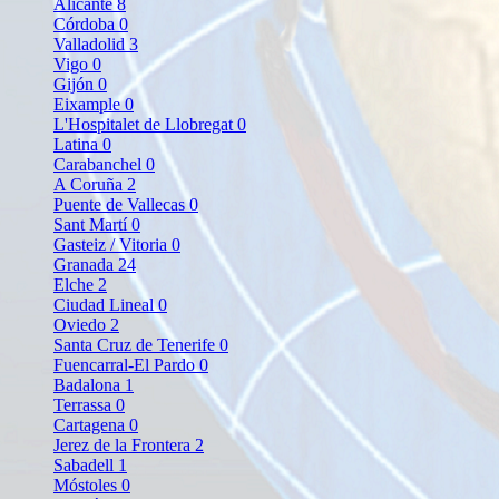
Alicante
8
Córdoba
0
Valladolid
3
Vigo
0
Gijón
0
Eixample
0
L'Hospitalet de Llobregat
0
Latina
0
Carabanchel
0
A Coruña
2
Puente de Vallecas
0
Sant Martí
0
Gasteiz / Vitoria
0
Granada
24
Elche
2
Ciudad Lineal
0
Oviedo
2
Santa Cruz de Tenerife
0
Fuencarral-El Pardo
0
Badalona
1
Terrassa
0
Cartagena
0
Jerez de la Frontera
2
Sabadell
1
Móstoles
0