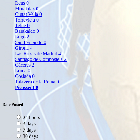
Reus
0
Moratalaz
0
Ciutat Vella
0
Torrevieja
0
Telde
0
Barakaldo
0
Lugo
2
San Fernando
0
Girona
4
Las Rozas de Madrid
4
Santiago de Compostela
2
Cáceres
2
Lorca
0
Coslada
0
Talavera de la Reina
0
Picassent
0
Date Posted
24 hours
3 days
7 days
30 days