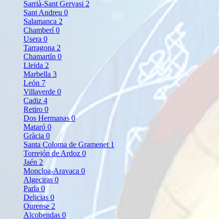
Sarrià-Sant Gervasi
2
Sant Andreu
0
Salamanca
2
Chamberí
0
Usera
0
Tarragona
2
Chamartín
0
Lleida
2
Marbella
3
León
7
Villaverde
0
Cadiz
4
Retiro
0
Dos Hermanas
0
Mataró
0
Gràcia
0
Santa Coloma de Gramenet
1
Torrejón de Ardoz
0
Jaén
2
Moncloa-Aravaca
0
Algeciras
0
Parla
0
Delicias
0
Ourense
2
Alcobendas
0