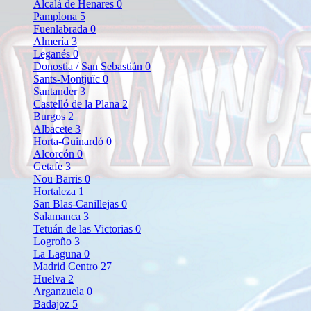
Alcalá de Henares
0
Pamplona
5
Fuenlabrada
0
Almería
3
Leganés
0
Donostia / San Sebastián
0
Sants-Montjuïc
0
Santander
3
Castelló de la Plana
2
Burgos
2
Albacete
3
Horta-Guinardó
0
Alcorcón
0
Getafe
3
Nou Barris
0
Hortaleza
1
San Blas-Canillejas
0
Salamanca
3
Tetuán de las Victorias
0
Logroño
3
La Laguna
0
Madrid Centro
27
Huelva
2
Arganzuela
0
Badajoz
5