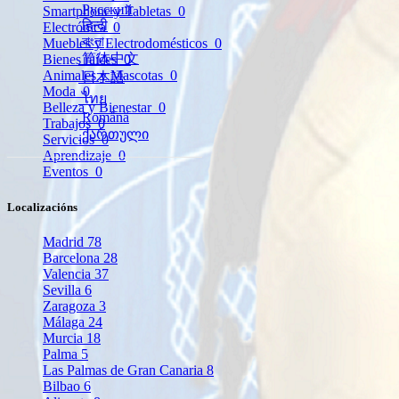
Русский
Smartphone y Tabletas
0
हिन्दी
Electrónica
0
বাংলা
Muebles y Electrodomésticos
0
简体中文
Bienes raíces
0
Animales y Mascotas
0
日本語
Moda
0
ไทย
Belleza y Bienestar
0
Română
Trabajos
0
ქართული
Servicios
0
Aprendizaje
0
Eventos
0
Localizacións
Madrid
78
Barcelona
28
Valencia
37
Sevilla
6
Zaragoza
3
Málaga
24
Murcia
18
Palma
5
Las Palmas de Gran Canaria
8
Bilbao
6