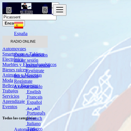
Encontrar
España
Picassent
RADIO ONLINE
Automóviles
Smartphone y Tabletas
Explorar anuncios
Electrónica
Iniciar sesión
Muebles y Electrodomésticos
Iniciar sesión
Bienes raíces
Regístrate
Animales y Mascotas
Iniciar sesión
Moda
Regístrate
Belleza y Bienestar
Agregar listado
Trabajos
English
Servicios
Français
Aprendizaje
Español
Eventos
العربية
Português
Deutsch
Todas las categorías
Italiano
Türkçe
Automóviles
0