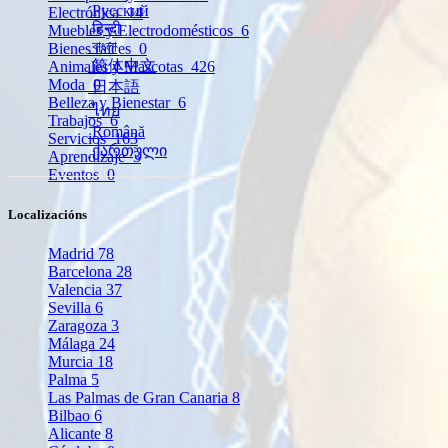
Русский
Electrónica
14
हिन्दी
Muebles y Electrodomésticos
6
বাংলা
Bienes raíces
0
简体中文
Animales y Mascotas
426
Moda
0
日本語
Belleza y Bienestar
6
ไทย
Trabajos
6
Română
Servicios
163
ქართული
Aprendizaje
3
Eventos
0
Localizacións
Madrid
78
Barcelona
28
Valencia
37
Sevilla
6
Zaragoza
3
Málaga
24
Murcia
18
Palma
5
Las Palmas de Gran Canaria
8
Bilbao
6
Alicante
8