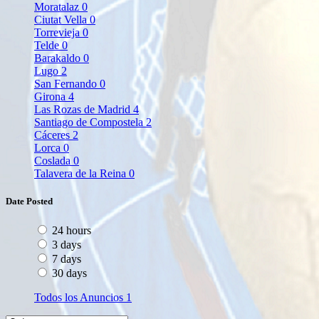
Moratalaz
0
Ciutat Vella
0
Torrevieja
0
Telde
0
Barakaldo
0
Lugo
2
San Fernando
0
Girona
4
Las Rozas de Madrid
4
Santiago de Compostela
2
Cáceres
2
Lorca
0
Coslada
0
Talavera de la Reina
0
Date Posted
24 hours
3 days
7 days
30 days
Todos los Anuncios
1