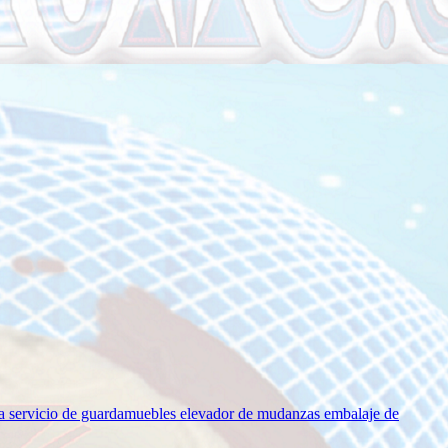
ia
servicio de guardamuebles
elevador de mudanzas
embalaje de