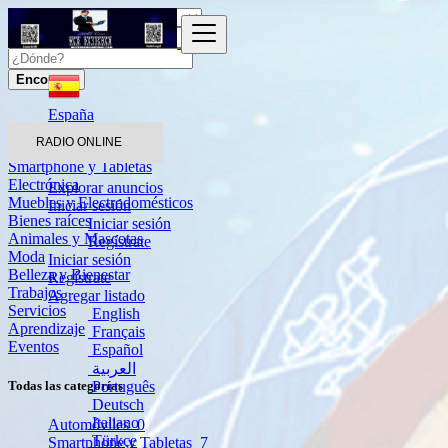
Encontrar
España
RADIO ONLINE
Automóviles
Smartphone y Tabletas
Electrónica
Explorar anuncios
Muebles y Electrodomésticos
Iniciar sesión
Bienes raíces
Iniciar sesión
Animales y Mascotas
Regístrate
Moda
Iniciar sesión
Belleza y Bienestar
Regístrate
Trabajos
Agregar listado
Servicios
English
Aprendizaje
Français
Eventos
Español
العربية
Português
Todas las categorías
Deutsch
Italiano
Automóviles
0
Türkçe
Smartphone y Tabletas
7