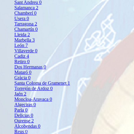
Sant Andreu
0
Salamanca
2
Chamberí
0
Usera
0
Tarragona
2
Chamartín
0
Lleida
2
Marbella
3
León
7
Villaverde
0
Cadiz
4
Retiro
0
Dos Hermanas
0
Mataró
0
Gràcia
0
Santa Coloma de Gramenet
1
Torrejón de Ardoz
0
Jaén
2
Moncloa-Aravaca
0
Algeciras
0
Parla
0
Delicias
0
Ourense
2
Alcobendas
0
Reus
0