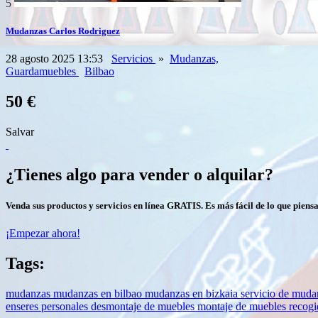
5
Mudanzas Carlos Rodriguez
28 agosto 2025 13:53
Servicios
»
Mudanzas,
Guardamuebles
Bilbao
50 €
Salvar
¿Tienes algo para vender o alquilar?
Venda sus productos y servicios en línea GRATIS. Es más fácil de lo que piensa
¡Empezar ahora!
Tags:
mudanzas
mudanzas en bilbao
mudanzas en bizkaia
servicio de mud
enseres personales
desmontaje de muebles
montaje de muebles
recogi