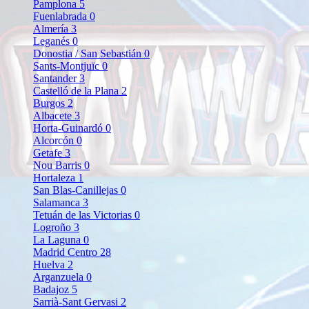
Pamplona
5
Fuenlabrada
0
Almería
3
Leganés
0
Donostia / San Sebastián
0
Sants-Montjuïc
0
Santander
3
Castelló de la Plana
2
Burgos
2
Albacete
3
Horta-Guinardó
0
Alcorcón
0
Getafe
3
Nou Barris
0
Hortaleza
1
San Blas-Canillejas
0
Salamanca
3
Tetuán de las Victorias
0
Logroño
3
La Laguna
0
Madrid Centro
28
Huelva
2
Arganzuela
0
Badajoz
5
Sarrià-Sant Gervasi
2