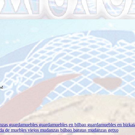
s!
anzas
guardamuebles
guardamuebles en bilbao
guardamuebles en bizka
da de muebles viejos
mudanzas bilbao baratas
mudanzas getxo