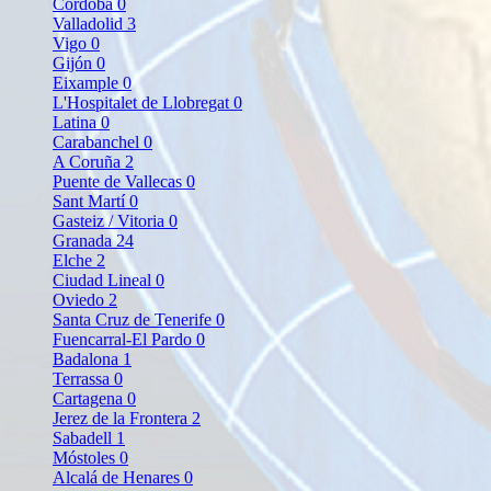
Córdoba
0
Valladolid
3
Vigo
0
Gijón
0
Eixample
0
L'Hospitalet de Llobregat
0
Latina
0
Carabanchel
0
A Coruña
2
Puente de Vallecas
0
Sant Martí
0
Gasteiz / Vitoria
0
Granada
24
Elche
2
Ciudad Lineal
0
Oviedo
2
Santa Cruz de Tenerife
0
Fuencarral-El Pardo
0
Badalona
1
Terrassa
0
Cartagena
0
Jerez de la Frontera
2
Sabadell
1
Móstoles
0
Alcalá de Henares
0