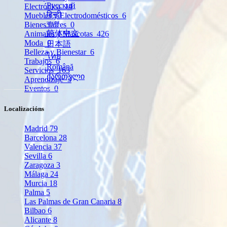
Русский
Electrónica
14
हिन्दी
Muebles y Electrodomésticos
6
বাংলা
Bienes raíces
0
简体中文
Animales y Mascotas
426
Moda
0
日本語
Belleza y Bienestar
6
ไทย
Trabajos
6
Română
Servicios
163
ქართული
Aprendizaje
3
Eventos
0
Localizacións
Madrid
79
Barcelona
28
Valencia
37
Sevilla
6
Zaragoza
3
Málaga
24
Murcia
18
Palma
5
Las Palmas de Gran Canaria
8
Bilbao
6
Alicante
8