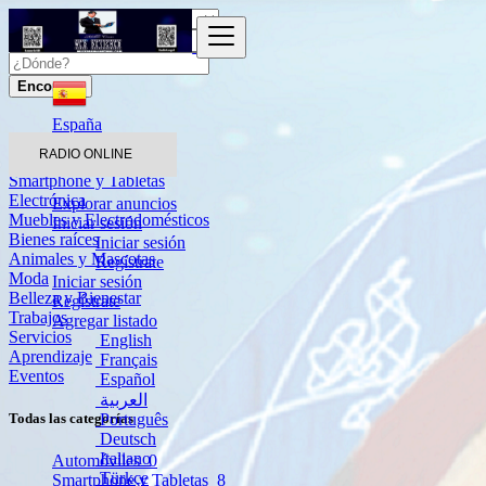
Encontrar
España
RADIO ONLINE
Automóviles
Smartphone y Tabletas
Electrónica
Explorar anuncios
Muebles y Electrodomésticos
Iniciar sesión
Bienes raíces
Iniciar sesión
Animales y Mascotas
Regístrate
Moda
Iniciar sesión
Belleza y Bienestar
Regístrate
Trabajos
Agregar listado
Servicios
English
Aprendizaje
Français
Eventos
Español
العربية
Português
Todas las categorías
Deutsch
Italiano
Automóviles
0
Türkçe
Smartphone y Tabletas
8