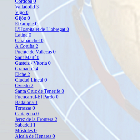
Córdoba
0
Valladolid
3
Vigo
0
Gijón
0
Eixample
0
L'Hospitalet de Llobregat
0
Latina
0
Carabanchel
0
A Coruña
2
Puente de Vallecas
0
Sant Martí
0
Gasteiz / Vitoria
0
Granada
24
Elche
2
Ciudad Lineal
0
Oviedo
2
Santa Cruz de Tenerife
0
Fuencarral-El Pardo
0
Badalona
1
Terrassa
0
Cartagena
0
Jerez de la Frontera
2
Sabadell
1
Móstoles
0
Alcalá de Henares
0