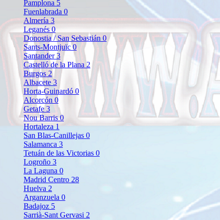
Pamplona
5
Fuenlabrada
0
Almería
3
Leganés
0
Donostia / San Sebastián
0
Sants-Montjuïc
0
Santander
3
Castelló de la Plana
2
Burgos
2
Albacete
3
Horta-Guinardó
0
Alcorcón
0
Getafe
3
Nou Barris
0
Hortaleza
1
San Blas-Canillejas
0
Salamanca
3
Tetuán de las Victorias
0
Logroño
3
La Laguna
0
Madrid Centro
28
Huelva
2
Arganzuela
0
Badajoz
5
Sarrià-Sant Gervasi
2