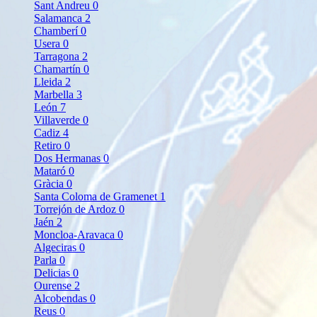
Sant Andreu
0
Salamanca
2
Chamberí
0
Usera
0
Tarragona
2
Chamartín
0
Lleida
2
Marbella
3
León
7
Villaverde
0
Cadiz
4
Retiro
0
Dos Hermanas
0
Mataró
0
Gràcia
0
Santa Coloma de Gramenet
1
Torrejón de Ardoz
0
Jaén
2
Moncloa-Aravaca
0
Algeciras
0
Parla
0
Delicias
0
Ourense
2
Alcobendas
0
Reus
0