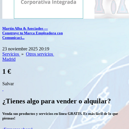
Martín Alba & Asociados —
Construye tu Marca Empleadora con
Comunicaci...
23 noviembre 2025 20:19
Servicios
»
Otros servicios
Madrid
1 €
Salvar
¿Tienes algo para vender o alquilar?
Venda sus productos y servicios en línea GRATIS. Es más fácil de lo que
piensas!