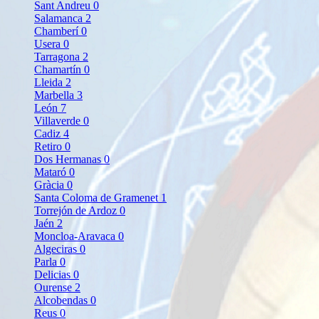
Sant Andreu
0
Salamanca
2
Chamberí
0
Usera
0
Tarragona
2
Chamartín
0
Lleida
2
Marbella
3
León
7
Villaverde
0
Cadiz
4
Retiro
0
Dos Hermanas
0
Mataró
0
Gràcia
0
Santa Coloma de Gramenet
1
Torrejón de Ardoz
0
Jaén
2
Moncloa-Aravaca
0
Algeciras
0
Parla
0
Delicias
0
Ourense
2
Alcobendas
0
Reus
0