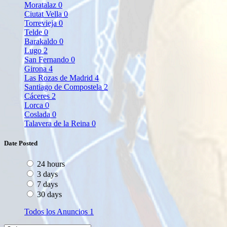
Moratalaz
0
Ciutat Vella
0
Torrevieja
0
Telde
0
Barakaldo
0
Lugo
2
San Fernando
0
Girona
4
Las Rozas de Madrid
4
Santiago de Compostela
2
Cáceres
2
Lorca
0
Coslada
0
Talavera de la Reina
0
Date Posted
24 hours
3 days
7 days
30 days
Todos los Anuncios
1