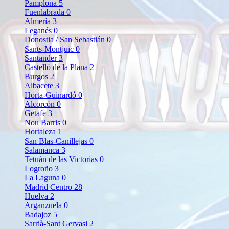
Pamplona
5
Fuenlabrada
0
Almería
3
Leganés
0
Donostia / San Sebastián
0
Sants-Montjuïc
0
Santander
3
Castelló de la Plana
2
Burgos
2
Albacete
3
Horta-Guinardó
0
Alcorcón
0
Getafe
3
Nou Barris
0
Hortaleza
1
San Blas-Canillejas
0
Salamanca
3
Tetuán de las Victorias
0
Logroño
3
La Laguna
0
Madrid Centro
28
Huelva
2
Arganzuela
0
Badajoz
5
Sarrià-Sant Gervasi
2