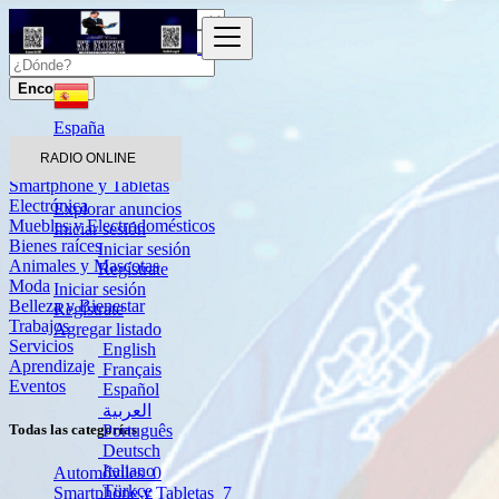
Encontrar
España
RADIO ONLINE
Automóviles
Smartphone y Tabletas
Electrónica
Explorar anuncios
Muebles y Electrodomésticos
Iniciar sesión
Bienes raíces
Iniciar sesión
Animales y Mascotas
Regístrate
Moda
Iniciar sesión
Belleza y Bienestar
Regístrate
Trabajos
Agregar listado
Servicios
English
Aprendizaje
Français
Eventos
Español
العربية
Português
Todas las categorías
Deutsch
Italiano
Automóviles
0
Türkçe
Smartphone y Tabletas
7