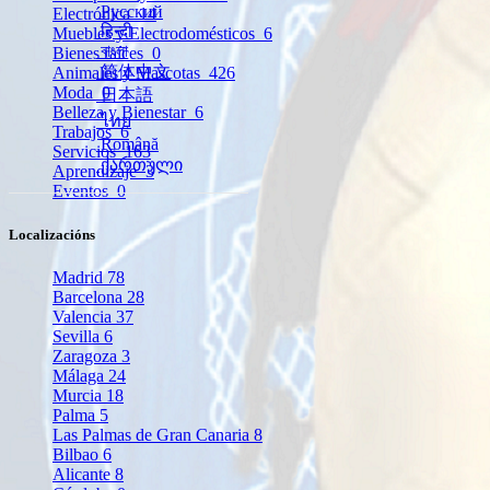
Русский
Electrónica
14
हिन्दी
Muebles y Electrodomésticos
6
বাংলা
Bienes raíces
0
简体中文
Animales y Mascotas
426
Moda
0
日本語
Belleza y Bienestar
6
ไทย
Trabajos
6
Română
Servicios
163
ქართული
Aprendizaje
3
Eventos
0
Localizacións
Madrid
78
Barcelona
28
Valencia
37
Sevilla
6
Zaragoza
3
Málaga
24
Murcia
18
Palma
5
Las Palmas de Gran Canaria
8
Bilbao
6
Alicante
8