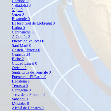
Córdoba
0
Valladolid
3
Vigo
0
Gijón
0
Eixample
0
L'Hospitalet de Llobregat
0
Latina
0
Carabanchel
0
A Coruña
2
Puente de Vallecas
0
Sant Martí
0
Gasteiz / Vitoria
0
Granada
24
Elche
2
Ciudad Lineal
0
Oviedo
2
Santa Cruz de Tenerife
0
Fuencarral-El Pardo
0
Badalona
1
Terrassa
0
Cartagena
0
Jerez de la Frontera
2
Sabadell
1
Móstoles
0
Alcalá de Henares
0