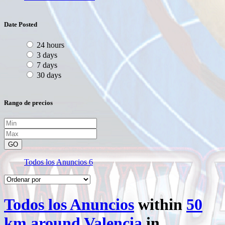
Date Posted
24 hours
3 days
7 days
30 days
Rango de precios
GO
Todos los Anuncios
6
Todos los Anuncios
within
50
km around Valencia
in