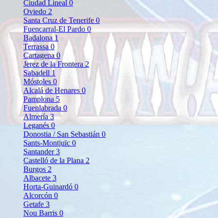
Ciudad Lineal
0
Oviedo
2
Santa Cruz de Tenerife
0
Fuencarral-El Pardo
0
Badalona
1
Terrassa
0
Cartagena
0
Jerez de la Frontera
2
Sabadell
1
Móstoles
0
Alcalá de Henares
0
Pamplona
5
Fuenlabrada
0
Almería
3
Leganés
0
Donostia / San Sebastián
0
Sants-Montjuïc
0
Santander
3
Castelló de la Plana
2
Burgos
2
Albacete
3
Horta-Guinardó
0
Alcorcón
0
Getafe
3
Nou Barris
0