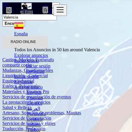
Encontrar
España
Servicios
RADIO ONLINE
Otros servicios
Todos los Anuncios in 50 km around Valencia
Explorar anuncios
Casting, Modelo, Fotógrafo
Iniciar sesión
compartir coche
Iniciar sesión
Mudanzas, Guardamuebles
Regístrate
Liquidación - Comercial
Iniciar sesión
Equipo industrial
Regístrate
Estética, Peluquería
Agregar listado
Materiales y Equipos Pro
English
Servicios de organización de eventos
Français
La prestación de servicios
Español
Salud y Belleza
العربية
Artesano, Solución de problemas, Manitas
Português
Servicios de Computación
Deutsch
Servicios de turismo y viajes
Italiano
Traducción, Redacción
Türkçe