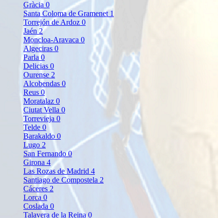
Gràcia
0
Santa Coloma de Gramenet
1
Torrejón de Ardoz
0
Jaén
2
Moncloa-Aravaca
0
Algeciras
0
Parla
0
Delicias
0
Ourense
2
Alcobendas
0
Reus
0
Moratalaz
0
Ciutat Vella
0
Torrevieja
0
Telde
0
Barakaldo
0
Lugo
2
San Fernando
0
Girona
4
Las Rozas de Madrid
4
Santiago de Compostela
2
Cáceres
2
Lorca
0
Coslada
0
Talavera de la Reina
0