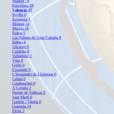
Madrid
78
Barcelona
28
Valencia
37
Sevilla
6
Zaragoza
3
Málaga
24
Murcia
18
Palma
5
Las Palmas de Gran Canaria
8
Bilbao
6
Alicante
8
Córdoba
0
Valladolid
3
Vigo
0
Gijón
0
Eixample
0
L'Hospitalet de Llobregat
0
Latina
0
Carabanchel
0
A Coruña
2
Puente de Vallecas
0
Sant Martí
0
Gasteiz / Vitoria
0
Granada
24
Elche
2