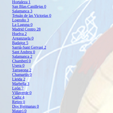
Hortaleza
1
San Blas-Canillejas
0
Salamanca
3
Tetuán de las Victorias
0
Logroño
3
La Laguna
0
Madrid Centro
28
Huelva
2
Arganzuela
0
Badajoz
5
Sarrià-Sant Gervasi
2
Sant Andreu
0
Salamanca
2
Chamberí
0
Usera
0
Tarragona
2
Chamartín
0
Lleida
2
Marbella
3
León
7
Villaverde
0
Cadiz
4
Retiro
0
Dos Hermanas
0
Mataró
0