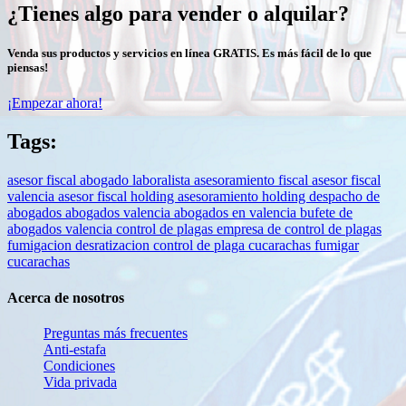
¿Tienes algo para vender o alquilar?
Venda sus productos y servicios en línea GRATIS. Es más fácil de lo que
piensas!
¡Empezar ahora!
Tags:
asesor fiscal
abogado laboralista
asesoramiento fiscal
asesor fiscal
valencia
asesor fiscal holding
asesoramiento holding
despacho de
abogados
abogados valencia
abogados en valencia
bufete de
abogados valencia
control de plagas
empresa de control de plagas
fumigacion
desratizacion
control de plaga cucarachas
fumigar
cucarachas
Acerca de nosotros
Preguntas más frecuentes
Anti-estafa
Condiciones
Vida privada