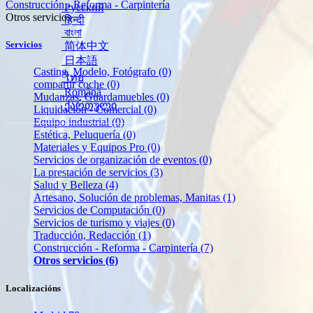
Construcción - Reforma - Carpintería
Русский
Otros servicios
हिन्दी
বাংলা
Servicios
简体中文
日本語
Casting, Modelo, Fotógrafo
(0)
ไทย
compartir coche
(0)
Română
Mudanzas, Guardamuebles
(0)
ქართული
Liquidación - Comercial
(0)
Equipo industrial
(0)
Estética, Peluquería
(0)
Materiales y Equipos Pro
(0)
Servicios de organización de eventos
(0)
La prestación de servicios
(3)
Salud y Belleza
(4)
Artesano, Solución de problemas, Manitas
(1)
Servicios de Computación
(0)
Servicios de turismo y viajes
(0)
Traducción, Redacción
(1)
Construcción - Reforma - Carpintería
(7)
Otros servicios
(6)
Localizacións