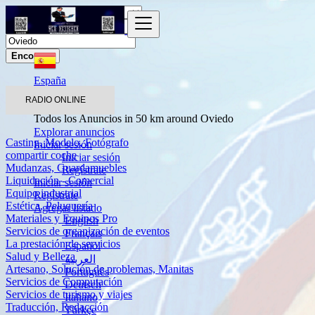
Encontrar
España
Servicios
RADIO ONLINE
Otros servicios
Todos los Anuncios in 50 km around Oviedo
Explorar anuncios
Casting, Modelo, Fotógrafo
Iniciar sesión
compartir coche
Iniciar sesión
Mudanzas, Guardamuebles
Regístrate
Liquidación - Comercial
Iniciar sesión
Equipo industrial
Regístrate
Estética, Peluquería
Agregar listado
Materiales y Equipos Pro
English
Servicios de organización de eventos
Français
La prestación de servicios
Español
Salud y Belleza
العربية
Artesano, Solución de problemas, Manitas
Português
Servicios de Computación
Deutsch
Servicios de turismo y viajes
Italiano
Traducción, Redacción
Türkçe