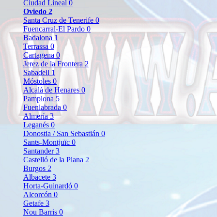
Ciudad Lineal
0
Oviedo
2
Santa Cruz de Tenerife
0
Fuencarral-El Pardo
0
Badalona
1
Terrassa
0
Cartagena
0
Jerez de la Frontera
2
Sabadell
1
Móstoles
0
Alcalá de Henares
0
Pamplona
5
Fuenlabrada
0
Almería
3
Leganés
0
Donostia / San Sebastián
0
Sants-Montjuïc
0
Santander
3
Castelló de la Plana
2
Burgos
2
Albacete
3
Horta-Guinardó
0
Alcorcón
0
Getafe
3
Nou Barris
0