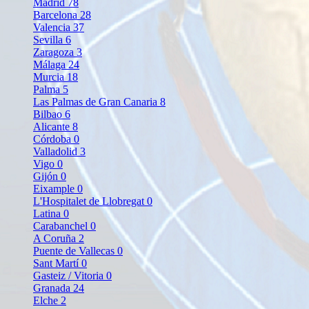
Madrid
78
Barcelona
28
Valencia
37
Sevilla
6
Zaragoza
3
Málaga
24
Murcia
18
Palma
5
Las Palmas de Gran Canaria
8
Bilbao
6
Alicante
8
Córdoba
0
Valladolid
3
Vigo
0
Gijón
0
Eixample
0
L'Hospitalet de Llobregat
0
Latina
0
Carabanchel
0
A Coruña
2
Puente de Vallecas
0
Sant Martí
0
Gasteiz / Vitoria
0
Granada
24
Elche
2