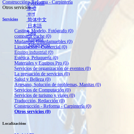
Construcción - Reforma - Carpintería
Русский
Otros servicios
हिन्दी
বাংলা
Servicios
简体中文
日本語
Casting, Modelo, Fotógrafo
(0)
ไทย
compartir coche
(0)
Română
Mudanzas, Guardamuebles
(0)
ქართული
Liquidación - Comercial
(0)
Equipo industrial
(0)
Estética, Peluquería
(0)
Materiales y Equipos Pro
(0)
Servicios de organización de eventos
(0)
La prestación de servicios
(0)
Salud y Belleza
(0)
Artesano, Solución de problemas, Manitas
(0)
Servicios de Computación
(0)
Servicios de turismo y viajes
(0)
Traducción, Redacción
(0)
Construcción - Reforma - Carpintería
(0)
Otros servicios
(0)
Localizacións