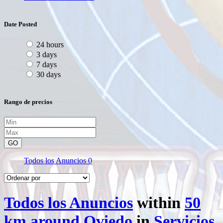
Date Posted
24 hours
3 days
7 days
30 days
Rango de precios
GO
Todos los Anuncios
0
Todos los Anuncios
within
50
km around Oviedo
in
Servicios