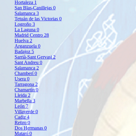
Hortaleza
1
San Blas-Canillejas
0
Salamanca
3
Tetuán de las Victorias
0
Logroño
3
La Laguna
0
Madrid Centro
28
Huelva
2
Arganzuela
0
Badajoz
5
Sarrià-Sant Gervasi
2
Sant Andreu
0
Salamanca
2
Chamberí
0
Usera
0
Tarragona
2
Chamartín
0
Lleida
2
Marbella
3
León
7
Villaverde
0
Cadiz
4
Retiro
0
Dos Hermanas
0
Mataró
0