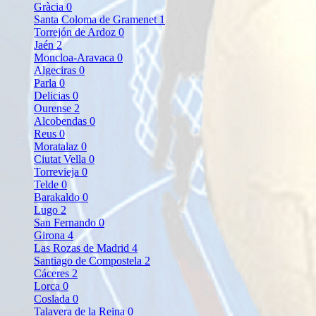
Gràcia
0
Santa Coloma de Gramenet
1
Torrejón de Ardoz
0
Jaén
2
Moncloa-Aravaca
0
Algeciras
0
Parla
0
Delicias
0
Ourense
2
Alcobendas
0
Reus
0
Moratalaz
0
Ciutat Vella
0
Torrevieja
0
Telde
0
Barakaldo
0
Lugo
2
San Fernando
0
Girona
4
Las Rozas de Madrid
4
Santiago de Compostela
2
Cáceres
2
Lorca
0
Coslada
0
Talavera de la Reina
0