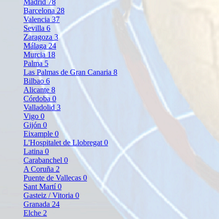
Madrid
78
Barcelona
28
Valencia
37
Sevilla
6
Zaragoza
3
Málaga
24
Murcia
18
Palma
5
Las Palmas de Gran Canaria
8
Bilbao
6
Alicante
8
Córdoba
0
Valladolid
3
Vigo
0
Gijón
0
Eixample
0
L'Hospitalet de Llobregat
0
Latina
0
Carabanchel
0
A Coruña
2
Puente de Vallecas
0
Sant Martí
0
Gasteiz / Vitoria
0
Granada
24
Elche
2