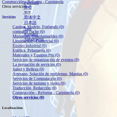
Construcción - Reforma - Carpintería
Русский
Otros servicios
हिन्दी
বাংলা
Servicios
简体中文
日本語
Casting, Modelo, Fotógrafo
(0)
ไทย
compartir coche
(0)
Română
Mudanzas, Guardamuebles
(0)
ქართული
Liquidación - Comercial
(0)
Equipo industrial
(0)
Estética, Peluquería
(0)
Materiales y Equipos Pro
(0)
Servicios de organización de eventos
(0)
La prestación de servicios
(0)
Salud y Belleza
(0)
Artesano, Solución de problemas, Manitas
(0)
Servicios de Computación
(0)
Servicios de turismo y viajes
(0)
Traducción, Redacción
(0)
Construcción - Reforma - Carpintería
(0)
Otros servicios
(0)
Localizacións