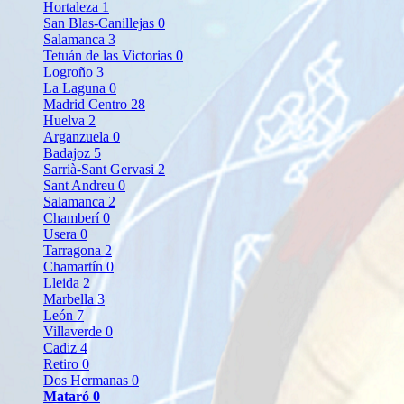
Hortaleza
1
San Blas-Canillejas
0
Salamanca
3
Tetuán de las Victorias
0
Logroño
3
La Laguna
0
Madrid Centro
28
Huelva
2
Arganzuela
0
Badajoz
5
Sarrià-Sant Gervasi
2
Sant Andreu
0
Salamanca
2
Chamberí
0
Usera
0
Tarragona
2
Chamartín
0
Lleida
2
Marbella
3
León
7
Villaverde
0
Cadiz
4
Retiro
0
Dos Hermanas
0
Mataró
0