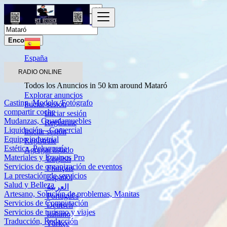
Encontrar
España
Servicios
RADIO ONLINE
Otros servicios
Todos los Anuncios in 50 km around Mataró
Explorar anuncios
Casting, Modelo, Fotógrafo
Iniciar sesión
compartir coche
Iniciar sesión
Mudanzas, Guardamuebles
Regístrate
Liquidación - Comercial
Iniciar sesión
Equipo industrial
Regístrate
Estética, Peluquería
Agregar listado
Materiales y Equipos Pro
English
Servicios de organización de eventos
Français
La prestación de servicios
Español
Salud y Belleza
العربية
Artesano, Solución de problemas, Manitas
Português
Servicios de Computación
Deutsch
Servicios de turismo y viajes
Italiano
Traducción, Redacción
Türkçe