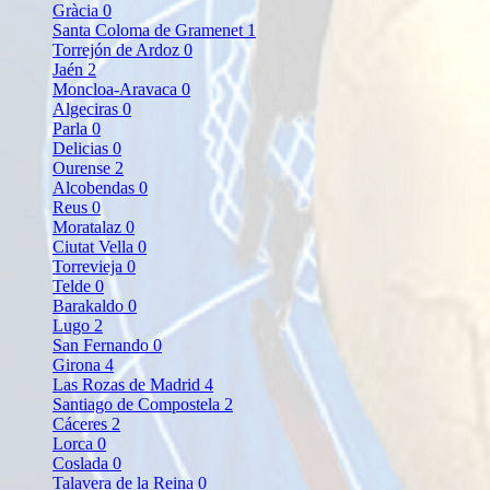
Gràcia
0
Santa Coloma de Gramenet
1
Torrejón de Ardoz
0
Jaén
2
Moncloa-Aravaca
0
Algeciras
0
Parla
0
Delicias
0
Ourense
2
Alcobendas
0
Reus
0
Moratalaz
0
Ciutat Vella
0
Torrevieja
0
Telde
0
Barakaldo
0
Lugo
2
San Fernando
0
Girona
4
Las Rozas de Madrid
4
Santiago de Compostela
2
Cáceres
2
Lorca
0
Coslada
0
Talavera de la Reina
0