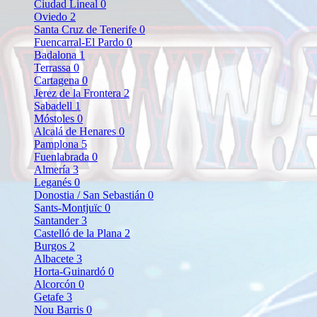
Ciudad Lineal
0
Oviedo
2
Santa Cruz de Tenerife
0
Fuencarral-El Pardo
0
Badalona
1
Terrassa
0
Cartagena
0
Jerez de la Frontera
2
Sabadell
1
Móstoles
0
Alcalá de Henares
0
Pamplona
5
Fuenlabrada
0
Almería
3
Leganés
0
Donostia / San Sebastián
0
Sants-Montjuïc
0
Santander
3
Castelló de la Plana
2
Burgos
2
Albacete
3
Horta-Guinardó
0
Alcorcón
0
Getafe
3
Nou Barris
0