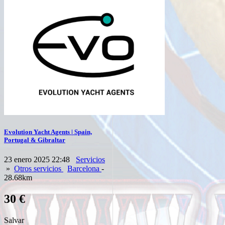
Evolution Yacht Agents | Spain,
Portugal & Gibraltar
23 enero 2025 22:48
Servicios
»
Otros servicios
Barcelona
-
28.68km
30 €
Salvar