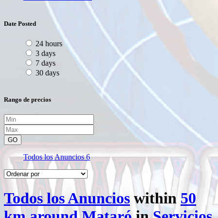
Date Posted
24 hours
3 days
7 days
30 days
Rango de precios
GO
Todos los Anuncios
6
Todos los Anuncios
within
50
km around Mataró
in
Servicios